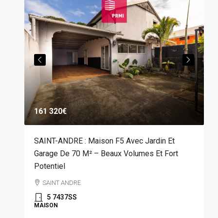
161 320€
6
7432
SAINT-ANDRE : Maison F5 Avec Jardin Et
A
Garage De 70 M² – Beaux Volumes Et Fort
Potentiel
A
SAINT ANDRE
5
7437SS
MAISON