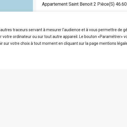
Appartement Saint Benoit 2 Pièce(s) 46.6
SAINT BENOIT
APPARTEMENT
t autres traceurs servant à mesurer l'audience et à vous permettre de gé
2
46.6
FDA7472
 votre ordinateur ou sur tout autre appareil. Le bouton «Paramétrer» v
Pièces
m2
Référence
r sur votre choix à tout moment en cliquant sur la page mentions légale
EN VEDETTE
A VE
ICES
LIENS UTILES
 ligne
Nos honoraires
PLEIN ÉCRAN
reetMap
contributors
t
Mentions Légales
s
Politique de confidentialité