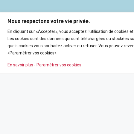
Nous respectons votre vie privée.
En cliquant sur «Accepter», vous acceptez l'utilisation de cookies e
Les cookies sont des données qui sont téléchargées ou stockées sur
quels cookies vous souhaitez activer ou refuser. Vous pouvez reveni
«Paramétrer vos cookies».
En savoir plus
-
Paramétrer vos cookies
NOS AGENCES
NOS SERV
Nous contacter
Estimation en
Leaflet
|
©
OpenSt
Nos agences
Recrutemen
Nos actualité