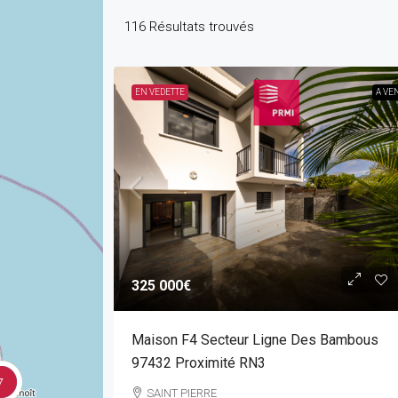
116
Résultats trouvés
EN VEDETTE
A VE
325 000€
Maison F4 Secteur Ligne Des Bambous
97432 Proximité RN3
7
SAINT PIERRE