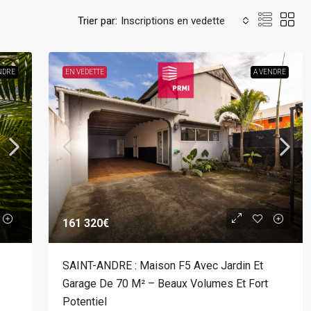
Trier par:
Inscriptions en vedette
NDRE
EN VEDETTE
A VENDRE
161 320€
SAINT-ANDRE : Maison F5 Avec Jardin Et
Garage De 70 M² – Beaux Volumes Et Fort
Potentiel