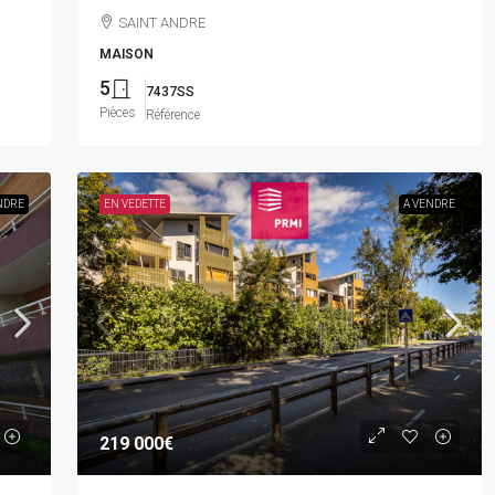
SAINT ANDRE
MAISON
5
7437SS
Pièces
Référence
NDRE
EN VEDETTE
A VENDRE
219 000€