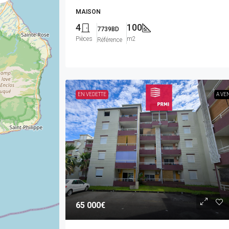
MAISON
4
100
7739BD
Pièces
m2
Référence
EN VEDETTE
A VE
65 000€