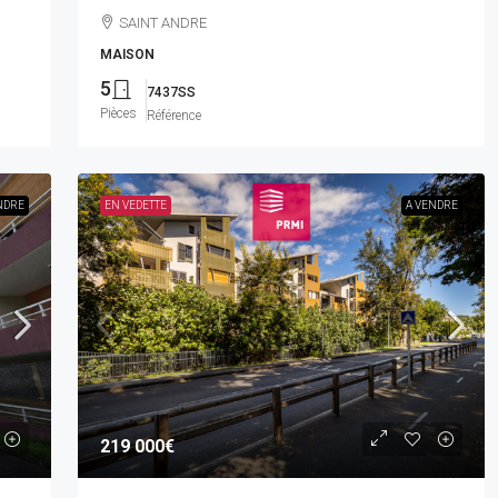
SAINT ANDRE
MAISON
5
7437SS
Pièces
Référence
NDRE
EN VEDETTE
A VENDRE
219 000€