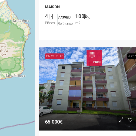
MAISON
4
100
7739BD
Pièces
m2
Référence
EN VEDETTE
A VE
65 000€