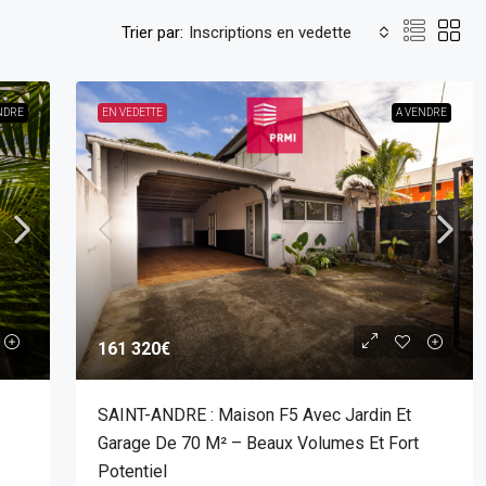
Trier par:
Inscriptions en vedette
NDRE
EN VEDETTE
A VENDRE
161 320€
SAINT-ANDRE : Maison F5 Avec Jardin Et
Garage De 70 M² – Beaux Volumes Et Fort
Potentiel