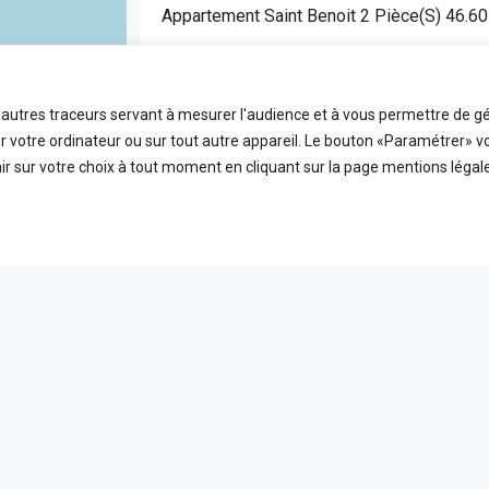
Appartement Saint Benoit 2 Pièce(s) 46.6
SAINT BENOIT
APPARTEMENT
t autres traceurs servant à mesurer l'audience et à vous permettre de gé
2
46.6
FDA7472
 votre ordinateur ou sur tout autre appareil. Le bouton «Paramétrer» v
Pièces
m2
Référence
r sur votre choix à tout moment en cliquant sur la page mentions légale
EN VEDETTE
A VE
ICES
LIENS UTILES
 ligne
Nos honoraires
PLEIN ÉCRAN
reetMap
contributors
t
Mentions Légales
s
Politique de confidentialité