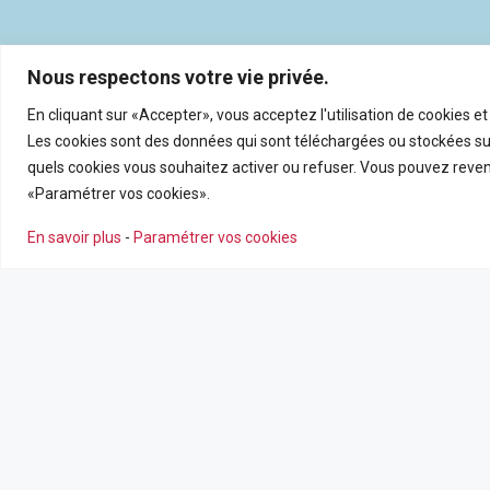
Nous respectons votre vie privée.
En cliquant sur «Accepter», vous acceptez l'utilisation de cookies e
Les cookies sont des données qui sont téléchargées ou stockées sur
quels cookies vous souhaitez activer ou refuser. Vous pouvez reveni
«Paramétrer vos cookies».
En savoir plus
-
Paramétrer vos cookies
NOS AGENCES
NOS SERV
Nous contacter
Estimation en
Leaflet
|
©
OpenSt
Nos agences
Recrutemen
Nos actualité