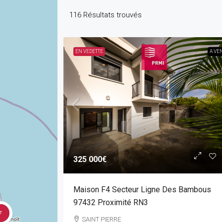
116
Résultats trouvés
EN VEDETTE
A VE
325 000€
Maison F4 Secteur Ligne Des Bambous
97432 Proximité RN3
7
SAINT PIERRE