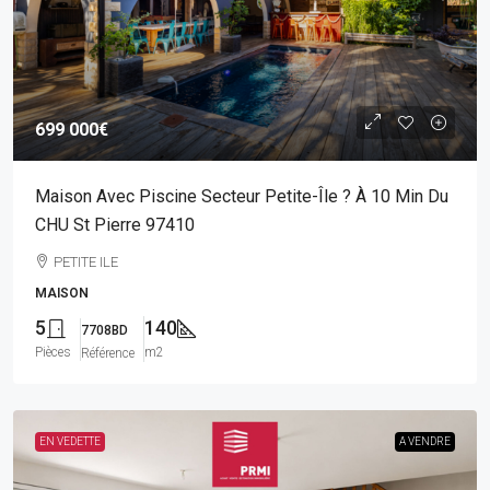
699 000€
Maison Avec Piscine Secteur Petite-Île ? À 10 Min Du
CHU St Pierre 97410
PETITE ILE
MAISON
5
140
7708BD
Pièces
m2
Référence
EN VEDETTE
A VENDRE