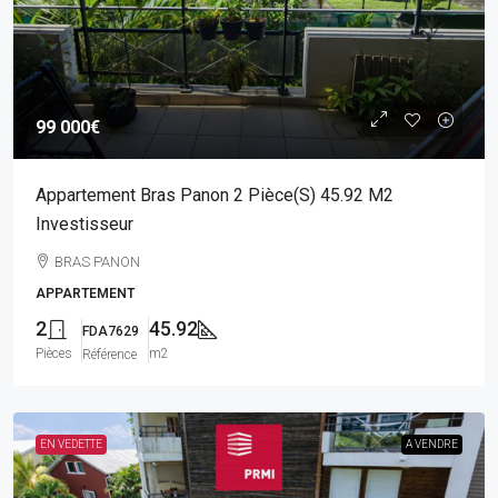
99 000€
Appartement Bras Panon 2 Pièce(s) 45.92 M2
Investisseur
BRAS PANON
APPARTEMENT
2
45.92
FDA7629
Pièces
m2
Référence
EN VEDETTE
A VENDRE