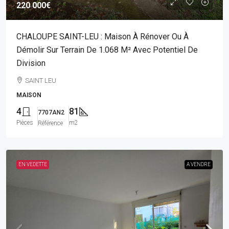
220 000€
CHALOUPE SAINT-LEU : Maison À Rénover Ou À
Démolir Sur Terrain De 1.068 M² Avec Potentiel De
Division
SAINT LEU
MAISON
4
81
7707AN2
Pièces
m2
Référence
EN VEDETTE
A VENDRE