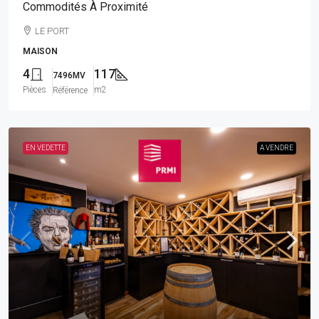
Commodités À Proximité
LE PORT
MAISON
4
117
7496MV
Pièces
m2
Référence
EN VEDETTE
A VENDRE