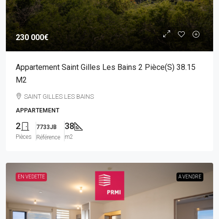
230 000€
Appartement Saint Gilles Les Bains 2 Pièce(s) 38.15
M2
SAINT GILLES LES BAINS
APPARTEMENT
2
38
7733JB
Pièces
m2
Référence
EN VEDETTE
A VENDRE