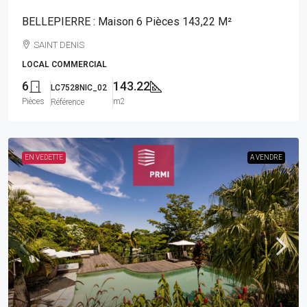
BELLEPIERRE : Maison 6 Pièces 143,22 M²
SAINT DENIS
LOCAL COMMERCIAL
6
143.22
LC7528NIC_02
Pièces
m2
Référence
EN VEDETTE
A VENDRE