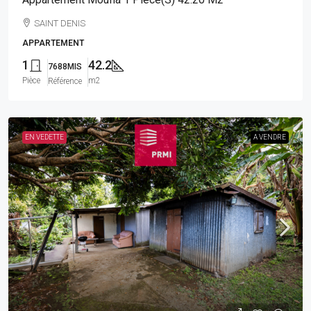
SAINT DENIS
APPARTEMENT
1
42.2
7688MIS
Pièce
m2
Référence
EN VEDETTE
A VENDRE