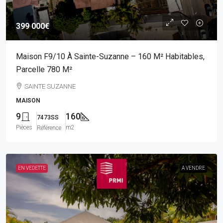
399 000€
Maison F9/10 À Sainte-Suzanne – 160 M² Habitables,
Parcelle 780 M²
SAINTE SUZANNE
MAISON
9
160
7473SS
Pièces
m2
Référence
EN VEDETTE
A VENDRE