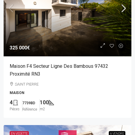
325 000€
Maison F4 Secteur Ligne Des Bambous 97432
Proximité RN3
SAINT PIERRE
MAISON
4
100
7739BD
Pièces
m2
Référence
EN VEDETTE
A VENDRE