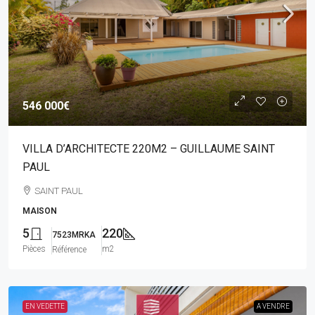
546 000€
VILLA D’ARCHITECTE 220M2 – GUILLAUME SAINT
PAUL
SAINT PAUL
MAISON
5
220
7523MRKA
Pièces
m2
Référence
EN VEDETTE
A VENDRE