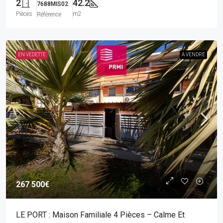
2
42.2
7688MIS02
Pièces
m2
Référence
EN VEDETTE
A VENDRE
267 500€
LE PORT : Maison Familiale 4 Pièces – Calme Et