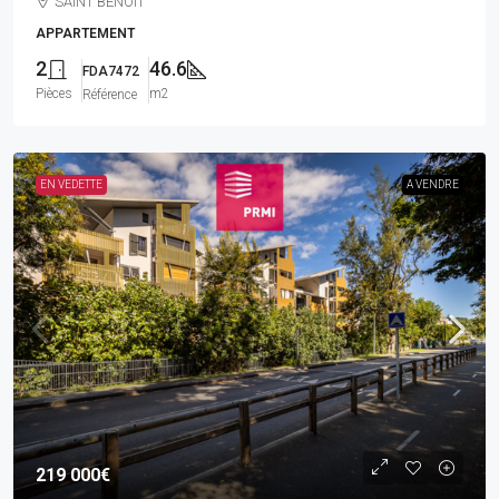
SAINT BENOIT
APPARTEMENT
2
46.6
FDA7472
Pièces
m2
Référence
EN VEDETTE
A VENDRE
219 000€