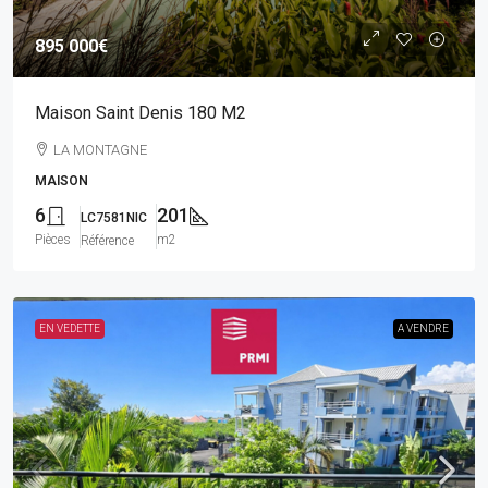
895 000€
Maison Saint Denis 180 M2
LA MONTAGNE
MAISON
6
201
LC7581NIC
Pièces
m2
Référence
EN VEDETTE
A VENDRE