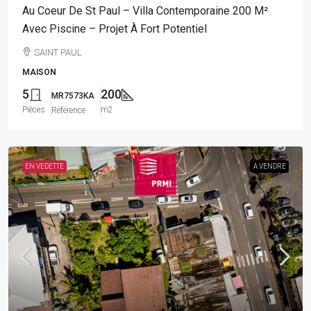
Au Coeur De St Paul – Villa Contemporaine 200 M²
Avec Piscine – Projet À Fort Potentiel
SAINT PAUL
MAISON
5
200
MR7573KA
Pièces
m2
Référence
EN VEDETTE
A VENDRE