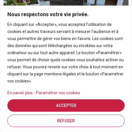
Nous respectons votre vie privée.
En cliquant sur «Accepter», vous acceptez l'utilisation de
cookies et autres traceurs servant à mesurer l'audience et à
vous permettre de gérer vos biens en favoris. Les cookies sont
des données qui sont téléchargées ou stockées sur votre
ordinateur ou sur tout autre appareil. Le bouton «Paramétrer»
vous permet de choisir quels cookies vous souhaitez activer ou
190 000€
refuser. Vous pouvez revenir sur votre choix à tout moment en
cliquant sur la page mentions légales et le bouton «Paramétrer
Appartement T3 En Rez-De-Chaussée Avec Grand
vos cookies».
Jardin Privatif Dans Résidence Calme À Bras-Panon
En savoir plus
-
Paramétrer vos cookies
BRAS PANON
ACCEPTER
APPARTEMENT
3
69.21
Estimation en ligne
FDA7569
Inscriptions
Vue de la carte
REFUSER
Pièces
m2
Référence