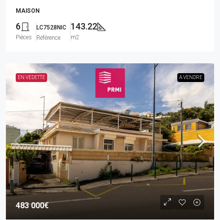
MAISON
6
143.22
LC7528NIC
Pièces
m2
Référence
EN VEDETTE
A VENDRE
483 000€