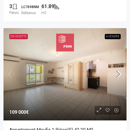
3
61.89
LC7698NM
Pièces
m2
Référence
EN VEDETTE
A VENDRE
109 000€
Appartement Moufia 1 Pièce(s) 42.20 M2