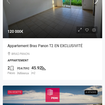
120 000€
Appartement Bras Panon T2 EN EXCLUSIVITÉ
BRAS PANON
APPARTEMENT
2
45.92
FDA7592
Pièces
m2
Référence
EN VEDETTE
A VENDRE