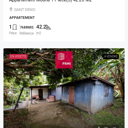
SAINT DENIS
APPARTEMENT
1
42.2
7688MIS
Pièce
m2
Référence
EN VEDETTE
A VENDRE