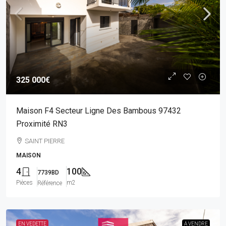
325 000€
Maison F4 Secteur Ligne Des Bambous 97432
Proximité RN3
SAINT PIERRE
MAISON
4
100
7739BD
Pièces
m2
Référence
EN VEDETTE
A VENDRE