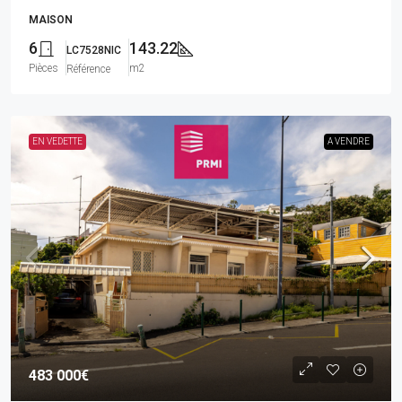
MAISON
6
143.22
LC7528NIC
Pièces
m2
Référence
EN VEDETTE
A VENDRE
483 000€