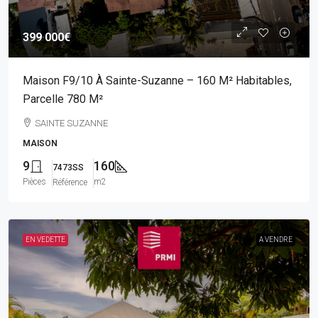
399 000€
Maison F9/10 À Sainte-Suzanne – 160 M² Habitables,
Parcelle 780 M²
SAINTE SUZANNE
MAISON
9
160
7473SS
Pièces
m2
Référence
EN VEDETTE
A VENDRE