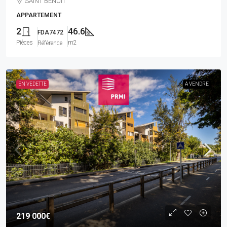
SAINT BENOIT
APPARTEMENT
2
46.6
FDA7472
Pièces
m2
Référence
EN VEDETTE
A VENDRE
219 000€