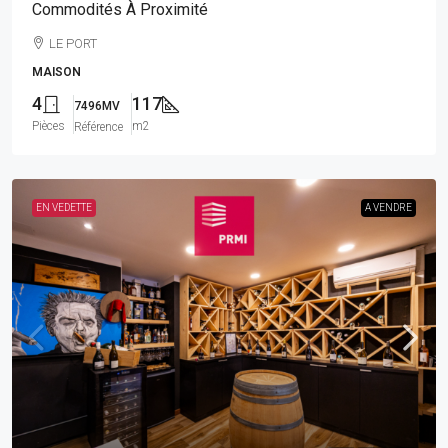
Commodités À Proximité
LE PORT
MAISON
4
117
7496MV
Pièces
m2
Référence
EN VEDETTE
A VENDRE