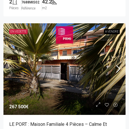
2
42.2
7688MIS02
Pièces
m2
Référence
EN VEDETTE
A VENDRE
267 500€
LE PORT : Maison Familiale 4 Pièces – Calme Et