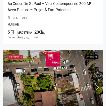
Au Coeur De St Paul – Villa Contemporaine 200 M²
Avec Piscine – Projet À Fort Potentiel
SAINT PAUL
MAISON
5
200
MR7573KA
Pièces
m2
Référence
EN VEDETTE
A VENDRE