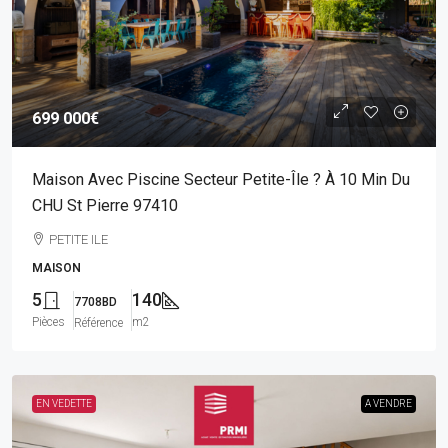
699 000€
Maison Avec Piscine Secteur Petite-Île ? À 10 Min Du
CHU St Pierre 97410
PETITE ILE
MAISON
5
140
7708BD
Pièces
m2
Référence
EN VEDETTE
A VENDRE