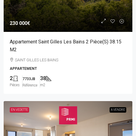
230 000€
Appartement Saint Gilles Les Bains 2 Pièce(s) 38.15
M2
SAINT GILLES LES BAINS
APPARTEMENT
2
38
7733JB
Pièces
m2
Référence
EN VEDETTE
A VENDRE