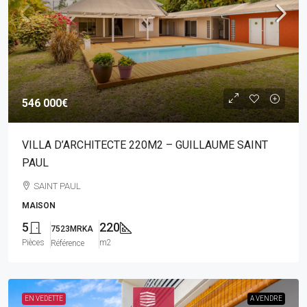
546 000€
VILLA D’ARCHITECTE 220M2 – GUILLAUME SAINT
PAUL
SAINT PAUL
MAISON
5
220
7523MRKA
Pièces
m2
Référence
EN VEDETTE
A VENDRE