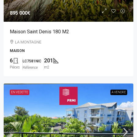
895 000€
Maison Saint Denis 180 M2
LA MONTAGNE
MAISON
6
201
LC7581NIC
Pièces
m2
Référence
EN VEDETTE
A VENDRE