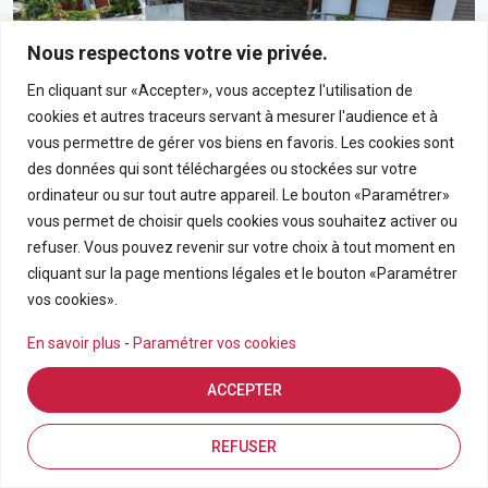
Nous respectons votre vie privée.
En cliquant sur «Accepter», vous acceptez l'utilisation de
cookies et autres traceurs servant à mesurer l'audience et à
vous permettre de gérer vos biens en favoris. Les cookies sont
des données qui sont téléchargées ou stockées sur votre
ordinateur ou sur tout autre appareil. Le bouton «Paramétrer»
vous permet de choisir quels cookies vous souhaitez activer ou
190 000€
refuser. Vous pouvez revenir sur votre choix à tout moment en
cliquant sur la page mentions légales et le bouton «Paramétrer
Appartement T3 En Rez-De-Chaussée Avec Grand
vos cookies».
Jardin Privatif Dans Résidence Calme À Bras-Panon
En savoir plus
-
Paramétrer vos cookies
BRAS PANON
ACCEPTER
APPARTEMENT
3
69.21
Estimation en ligne
FDA7569
Inscriptions
Vue de la carte
REFUSER
Pièces
m2
Référence