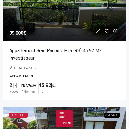
99 000€
Appartement Bras Panon 2 Pièce(s) 45.92 M2
Investisseur
BRAS PANON
APPARTEMENT
2
45.92
FDA7629
Pièces
m2
Référence
EN VEDETTE
A VENDRE