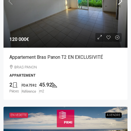
120 000€
Appartement Bras Panon T2 EN EXCLUSIVITÉ
BRAS PANON
APPARTEMENT
2
45.92
FDA7592
Pièces
m2
Référence
EN VEDETTE
A VENDRE