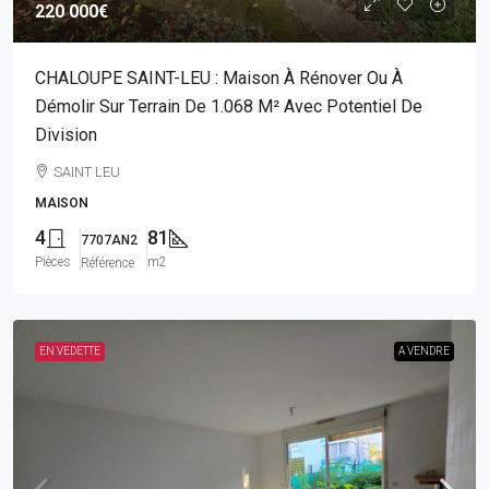
220 000€
CHALOUPE SAINT-LEU : Maison À Rénover Ou À
Démolir Sur Terrain De 1.068 M² Avec Potentiel De
Division
SAINT LEU
MAISON
4
81
7707AN2
Pièces
m2
Référence
EN VEDETTE
A VENDRE