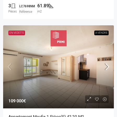
3
61.89
LC7698NM
Pièces
m2
Référence
EN VEDETTE
A VENDRE
109 000€
Appartement Moufia 1 Pièce(s) 42.20 M2