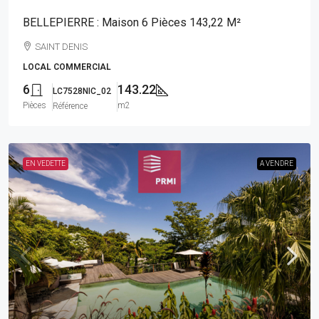
BELLEPIERRE : Maison 6 Pièces 143,22 M²
SAINT DENIS
LOCAL COMMERCIAL
6
143.22
LC7528NIC_02
Pièces
m2
Référence
EN VEDETTE
A VENDRE