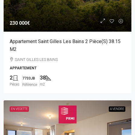
230 000€
Appartement Saint Gilles Les Bains 2 Pièce(s) 38.15
M2
SAINT GILLES LES BAINS
APPARTEMENT
2
38
7733JB
Pièces
m2
Référence
EN VEDETTE
A VENDRE