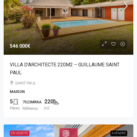
546 000€
VILLA D’ARCHITECTE 220M2 – GUILLAUME SAINT
PAUL
SAINT PAUL
MAISON
5
220
7523MRKA
Pièces
m2
Référence
EN VEDETTE
A VENDRE