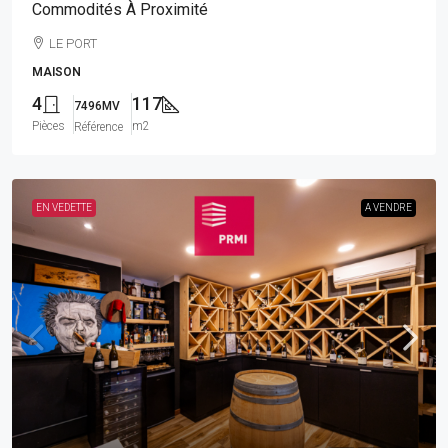
Commodités À Proximité
LE PORT
MAISON
4
117
7496MV
Pièces
m2
Référence
EN VEDETTE
A VENDRE