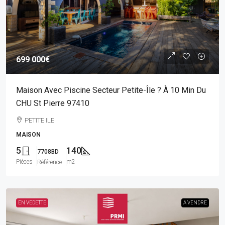
699 000€
Maison Avec Piscine Secteur Petite-Île ? À 10 Min Du
CHU St Pierre 97410
PETITE ILE
MAISON
5
140
7708BD
Pièces
m2
Référence
EN VEDETTE
A VENDRE