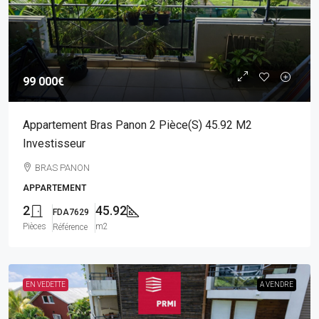
99 000€
Appartement Bras Panon 2 Pièce(s) 45.92 M2
Investisseur
BRAS PANON
APPARTEMENT
2
45.92
FDA7629
Pièces
m2
Référence
EN VEDETTE
A VENDRE