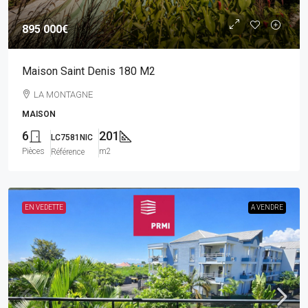
895 000€
Maison Saint Denis 180 M2
LA MONTAGNE
MAISON
6
201
LC7581NIC
Pièces
m2
Référence
EN VEDETTE
A VENDRE