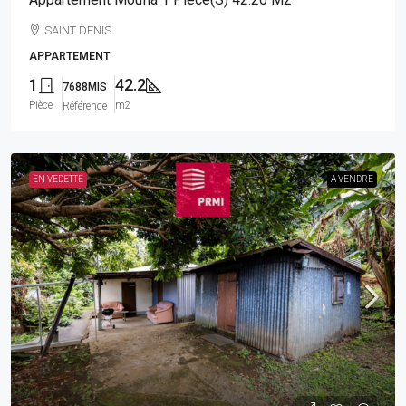
SAINT DENIS
APPARTEMENT
1
42.2
7688MIS
Pièce
m2
Référence
EN VEDETTE
A VENDRE