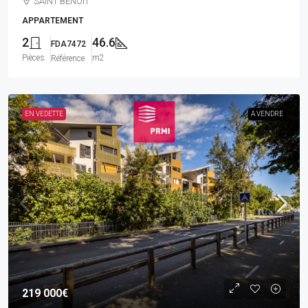
SAINT BENOIT
APPARTEMENT
2
46.6
FDA7472
Pièces
m2
Référence
EN VEDETTE
A VENDRE
219 000€