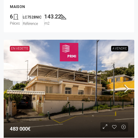
MAISON
6
143.22
LC7528NIC
Pièces
m2
Référence
EN VEDETTE
A VENDRE
483 000€