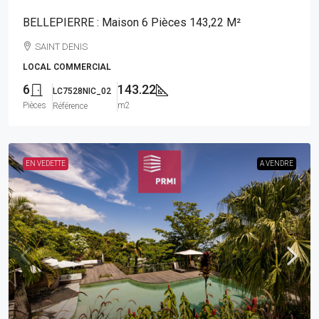
BELLEPIERRE : Maison 6 Pièces 143,22 M²
SAINT DENIS
LOCAL COMMERCIAL
6
143.22
LC7528NIC_02
Pièces
m2
Référence
EN VEDETTE
A VENDRE