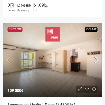
3
61.89
LC7698NM
Pièces
m2
Référence
EN VEDETTE
A VENDRE
109 000€
Appartement Moufia 1 Pièce(s) 42.20 M2