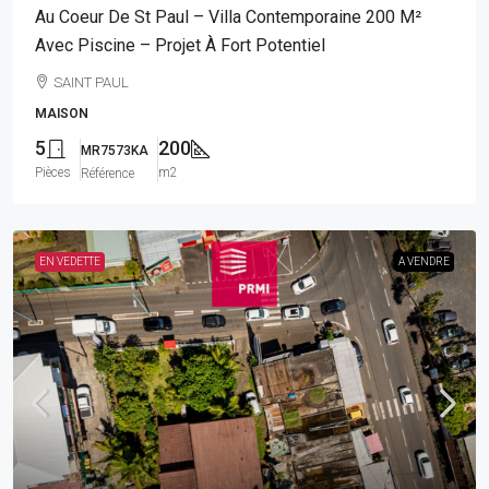
Au Coeur De St Paul – Villa Contemporaine 200 M²
Avec Piscine – Projet À Fort Potentiel
SAINT PAUL
MAISON
5
200
MR7573KA
Pièces
m2
Référence
EN VEDETTE
A VENDRE