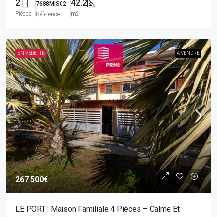
2
42.2
7688MIS02
Pièces
m2
Référence
EN VEDETTE
A VENDRE
267 500€
LE PORT : Maison Familiale 4 Pièces – Calme Et