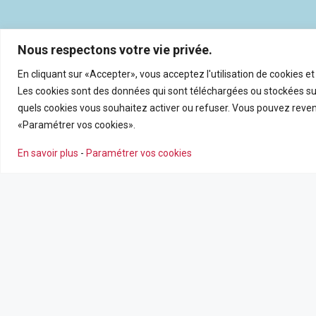
Nous respectons votre vie privée.
En cliquant sur «Accepter», vous acceptez l'utilisation de cookies e
Les cookies sont des données qui sont téléchargées ou stockées sur
quels cookies vous souhaitez activer ou refuser. Vous pouvez reveni
«Paramétrer vos cookies».
En savoir plus
-
Paramétrer vos cookies
NOS AGENCES
NOS SERV
Nous contacter
Estimation en
Leaflet
|
©
OpenSt
Nos agences
Recrutemen
Nos actualité