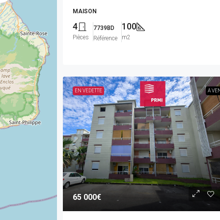
MAISON
4
100
7739BD
Pièces
m2
Référence
EN VEDETTE
A VE
65 000€