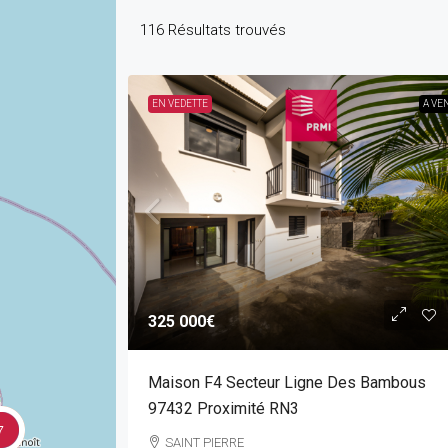
116
Résultats trouvés
EN VEDETTE
A VE
325 000€
Maison F4 Secteur Ligne Des Bambous
97432 Proximité RN3
7
SAINT PIERRE