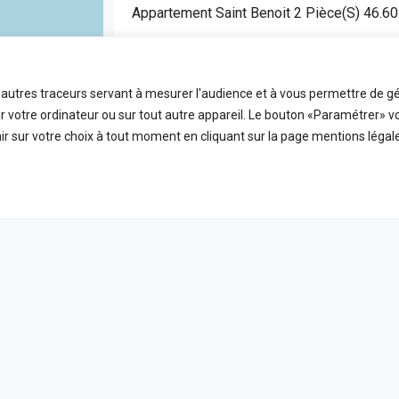
Appartement Saint Benoit 2 Pièce(s) 46.6
SAINT BENOIT
APPARTEMENT
t autres traceurs servant à mesurer l'audience et à vous permettre de gé
2
46.6
FDA7472
 votre ordinateur ou sur tout autre appareil. Le bouton «Paramétrer» v
Pièces
m2
Référence
r sur votre choix à tout moment en cliquant sur la page mentions légale
EN VEDETTE
A VE
ICES
LIENS UTILES
 ligne
Nos honoraires
PLEIN ÉCRAN
reetMap
contributors
t
Mentions Légales
s
Politique de confidentialité