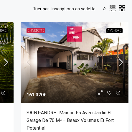
Trier par:
Inscriptions en vedette
NDRE
EN VEDETTE
A VENDRE
161 320€
SAINT-ANDRE : Maison F5 Avec Jardin Et
Garage De 70 M² – Beaux Volumes Et Fort
Potentiel