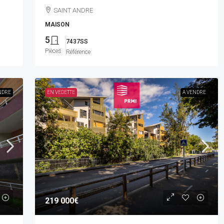
SAINT ANDRE
MAISON
5
7437SS
Pièces
Référence
NDRE
EN VEDETTE
A VENDRE
219 000€