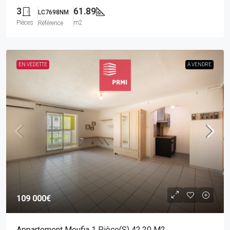
3
61.89
LC7698NM
Pièces
m2
Référence
EN VEDETTE
A VENDRE
109 000€
Appartement Moufia 1 Pièce(s) 42.20 M2