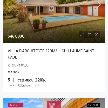
546 000€
VILLA D’ARCHITECTE 220M2 – GUILLAUME SAINT
PAUL
SAINT PAUL
MAISON
5
220
7523MRKA
Pièces
m2
Référence
EN VEDETTE
A VENDRE