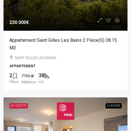
230 000€
Appartement Saint Gilles Les Bains 2 Pièce(s) 38.15
M2
SAINT GILLES LES BAINS
APPARTEMENT
2
38
7733JB
Pièces
m2
Référence
EN VEDETTE
A VENDRE