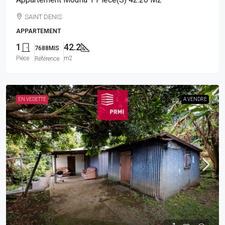
SAINT DENIS
APPARTEMENT
1
42.2
7688MIS
Pièce
m2
Référence
EN VEDETTE
A VENDRE