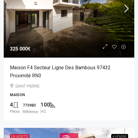
325 000€
Maison F4 Secteur Ligne Des Bambous 97432
Proximité RN3
SAINT PIERRE
MAISON
4
100
7739BD
Pièces
m2
Référence
EN VEDETTE
A VENDRE