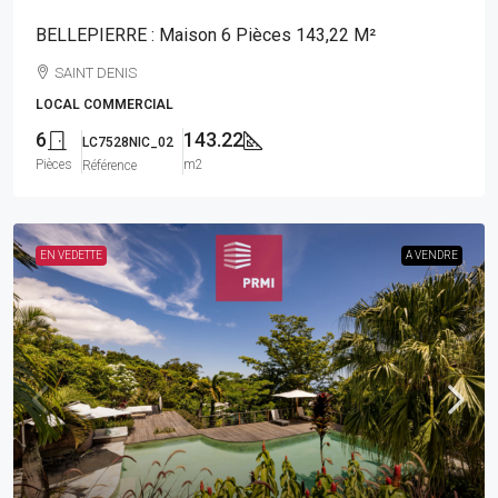
BELLEPIERRE : Maison 6 Pièces 143,22 M²
SAINT DENIS
LOCAL COMMERCIAL
6
143.22
LC7528NIC_02
Pièces
m2
Référence
EN VEDETTE
A VENDRE