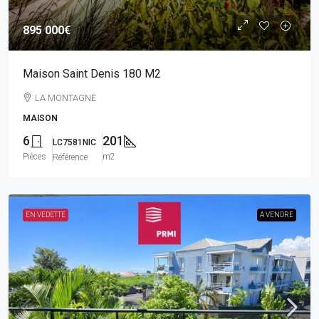
895 000€
Maison Saint Denis 180 M2
LA MONTAGNE
MAISON
6
201
LC7581NIC
Pièces
m2
Référence
EN VEDETTE
A VENDRE