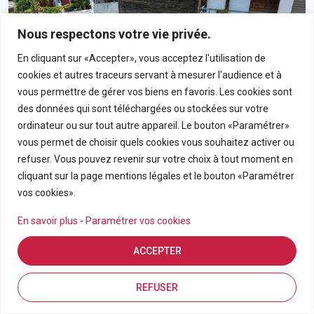
Nous respectons votre vie privée.
En cliquant sur «Accepter», vous acceptez l'utilisation de
cookies et autres traceurs servant à mesurer l'audience et à
vous permettre de gérer vos biens en favoris. Les cookies sont
des données qui sont téléchargées ou stockées sur votre
ordinateur ou sur tout autre appareil. Le bouton «Paramétrer»
vous permet de choisir quels cookies vous souhaitez activer ou
190 000€
refuser. Vous pouvez revenir sur votre choix à tout moment en
cliquant sur la page mentions légales et le bouton «Paramétrer
Appartement T3 En Rez-De-Chaussée Avec Grand
vos cookies».
Jardin Privatif Dans Résidence Calme À Bras-Panon
En savoir plus
-
Paramétrer vos cookies
BRAS PANON
ACCEPTER
APPARTEMENT
3
69.21
Estimation en ligne
FDA7569
Inscriptions
Vue de la carte
REFUSER
Pièces
m2
Référence