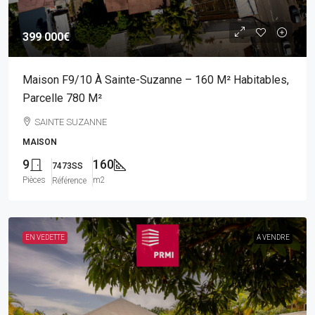
399 000€
Maison F9/10 À Sainte-Suzanne – 160 M² Habitables,
Parcelle 780 M²
SAINTE SUZANNE
MAISON
9
160
7473SS
Pièces
m2
Référence
EN VEDETTE
A VENDRE