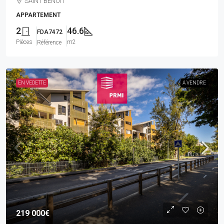
SAINT BENOIT
APPARTEMENT
2
46.6
FDA7472
Pièces
m2
Référence
EN VEDETTE
A VENDRE
219 000€