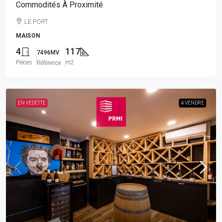
Commodités À Proximité
LE PORT
MAISON
4
117
7496MV
Pièces
m2
Référence
EN VEDETTE
A VENDRE