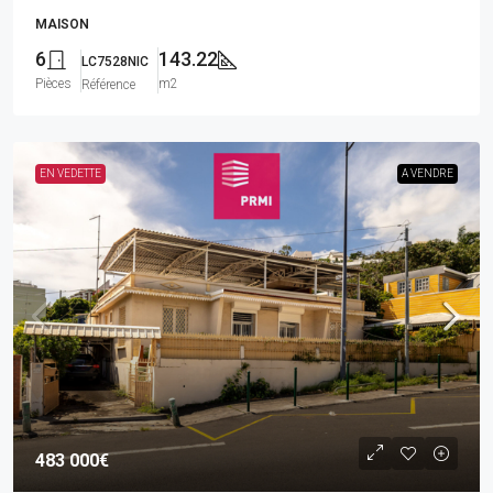
MAISON
6
143.22
LC7528NIC
Pièces
m2
Référence
EN VEDETTE
A VENDRE
483 000€