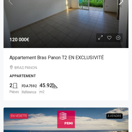
120 000€
Appartement Bras Panon T2 EN EXCLUSIVITÉ
BRAS PANON
APPARTEMENT
2
45.92
FDA7592
Pièces
m2
Référence
EN VEDETTE
A VENDRE