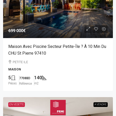
699 000€
Maison Avec Piscine Secteur Petite-Île ? À 10 Min Du
CHU St Pierre 97410
PETITE ILE
MAISON
5
140
7708BD
Pièces
m2
Référence
EN VEDETTE
A VENDRE