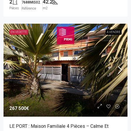
2
42.2
7688MIS02
Pièces
m2
Référence
EN VEDETTE
A VENDRE
267 500€
LE PORT : Maison Familiale 4 Pièces – Calme Et