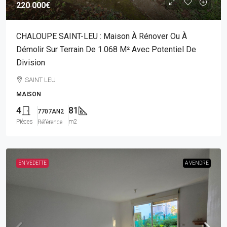
220 000€
CHALOUPE SAINT-LEU : Maison À Rénover Ou À
Démolir Sur Terrain De 1.068 M² Avec Potentiel De
Division
SAINT LEU
MAISON
4
81
7707AN2
Pièces
m2
Référence
EN VEDETTE
A VENDRE