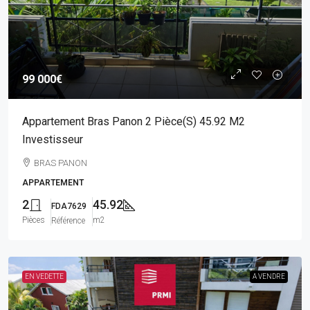
99 000€
Appartement Bras Panon 2 Pièce(s) 45.92 M2
Investisseur
BRAS PANON
APPARTEMENT
2
45.92
FDA7629
Pièces
m2
Référence
EN VEDETTE
A VENDRE