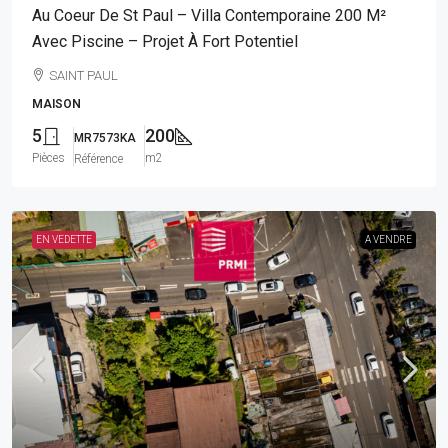
Au Coeur De St Paul – Villa Contemporaine 200 M²
Avec Piscine – Projet À Fort Potentiel
SAINT PAUL
MAISON
5
200
MR7573KA
Pièces
m2
Référence
EN VEDETTE
A VENDRE