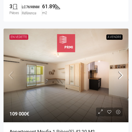
3
61.89
LC7698NM
Pièces
m2
Référence
EN VEDETTE
A VENDRE
109 000€
Appartement Moufia 1 Pièce(s) 42.20 M2