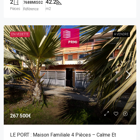
2
42.2
7688MIS02
Pièces
m2
Référence
EN VEDETTE
A VENDRE
267 500€
LE PORT : Maison Familiale 4 Pièces – Calme Et