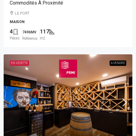
Commodités À Proximité
LE PORT
MAISON
4
117
7496MV
Pièces
m2
Référence
EN VEDETTE
A VENDRE