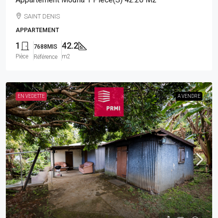
SAINT DENIS
APPARTEMENT
1
42.2
7688MIS
Pièce
m2
Référence
EN VEDETTE
A VENDRE