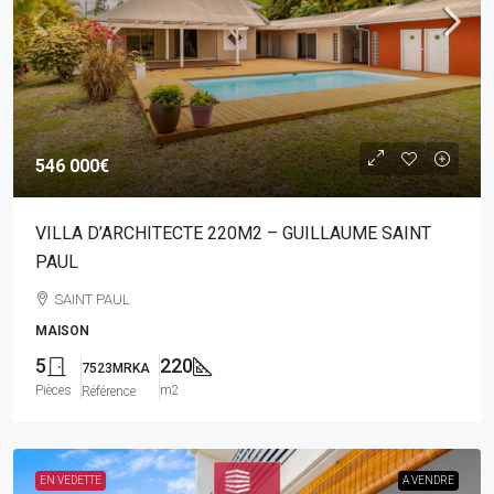
546 000€
VILLA D’ARCHITECTE 220M2 – GUILLAUME SAINT
PAUL
SAINT PAUL
MAISON
5
220
7523MRKA
Pièces
m2
Référence
EN VEDETTE
A VENDRE