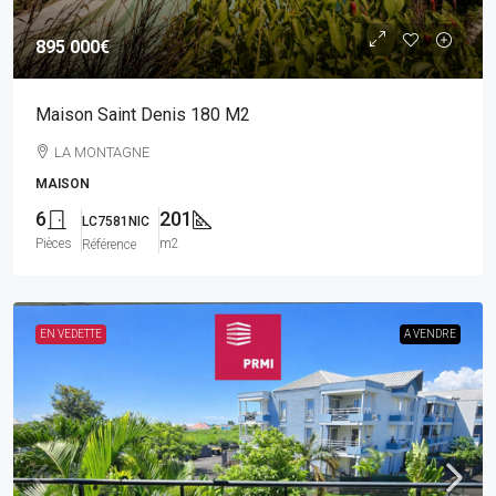
895 000€
Maison Saint Denis 180 M2
LA MONTAGNE
MAISON
6
201
LC7581NIC
Pièces
m2
Référence
EN VEDETTE
A VENDRE