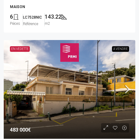
MAISON
6
143.22
LC7528NIC
Pièces
m2
Référence
EN VEDETTE
A VENDRE
483 000€