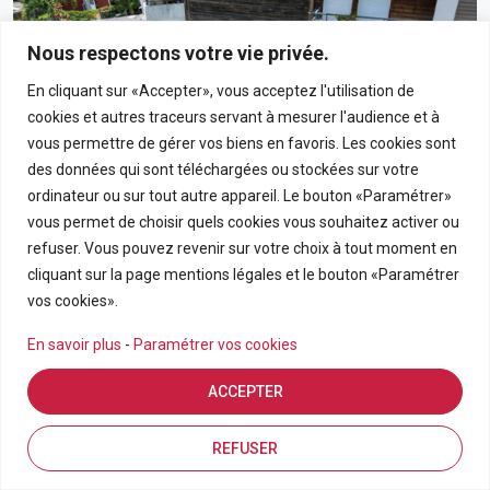
Nous respectons votre vie privée.
En cliquant sur «Accepter», vous acceptez l'utilisation de
cookies et autres traceurs servant à mesurer l'audience et à
vous permettre de gérer vos biens en favoris. Les cookies sont
des données qui sont téléchargées ou stockées sur votre
ordinateur ou sur tout autre appareil. Le bouton «Paramétrer»
vous permet de choisir quels cookies vous souhaitez activer ou
190 000€
refuser. Vous pouvez revenir sur votre choix à tout moment en
cliquant sur la page mentions légales et le bouton «Paramétrer
Appartement T3 En Rez-De-Chaussée Avec Grand
vos cookies».
Jardin Privatif Dans Résidence Calme À Bras-Panon
En savoir plus
-
Paramétrer vos cookies
BRAS PANON
ACCEPTER
APPARTEMENT
3
69.21
Estimation en ligne
FDA7569
Inscriptions
Vue de la carte
REFUSER
Pièces
m2
Référence