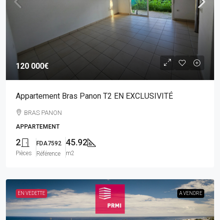
120 000€
Appartement Bras Panon T2 EN EXCLUSIVITÉ
BRAS PANON
APPARTEMENT
2
45.92
FDA7592
Pièces
m2
Référence
EN VEDETTE
A VENDRE