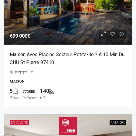
699 000€
Maison Avec Piscine Secteur Petite-Île ? À 10 Min Du
CHU St Pierre 97410
PETITE ILE
MAISON
5
140
7708BD
Pièces
m2
Référence
EN VEDETTE
A VENDRE