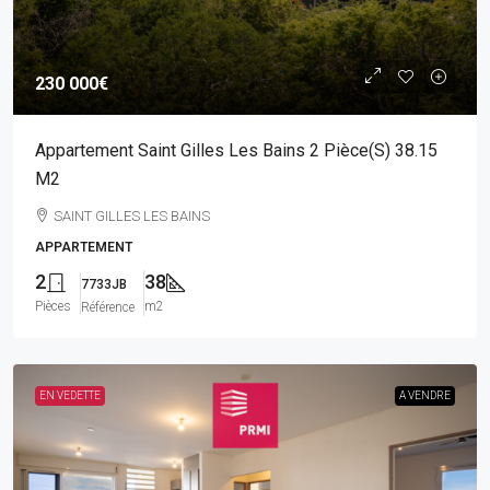
230 000€
Appartement Saint Gilles Les Bains 2 Pièce(s) 38.15
M2
SAINT GILLES LES BAINS
APPARTEMENT
2
38
7733JB
Pièces
m2
Référence
EN VEDETTE
A VENDRE