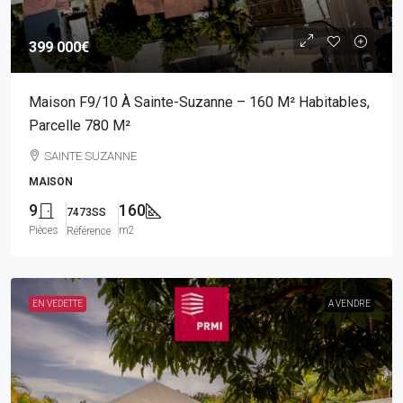
399 000€
Maison F9/10 À Sainte-Suzanne – 160 M² Habitables,
Parcelle 780 M²
SAINTE SUZANNE
MAISON
9
160
7473SS
Pièces
m2
Référence
EN VEDETTE
A VENDRE