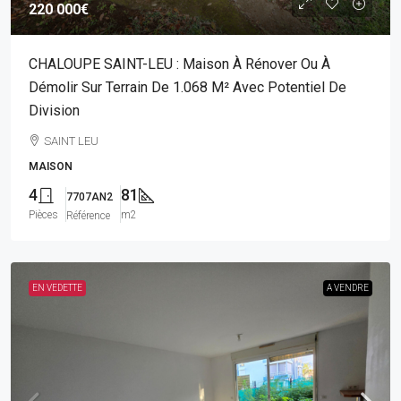
220 000€
CHALOUPE SAINT-LEU : Maison À Rénover Ou À
Démolir Sur Terrain De 1.068 M² Avec Potentiel De
Division
SAINT LEU
MAISON
4
81
7707AN2
Pièces
m2
Référence
EN VEDETTE
A VENDRE