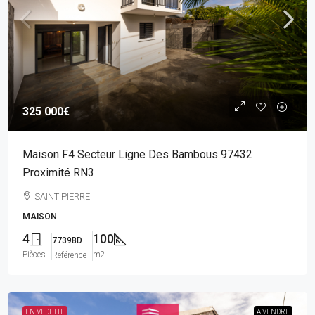
325 000€
Maison F4 Secteur Ligne Des Bambous 97432
Proximité RN3
SAINT PIERRE
MAISON
4
100
7739BD
Pièces
m2
Référence
EN VEDETTE
A VENDRE