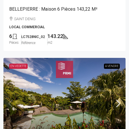
BELLEPIERRE : Maison 6 Pièces 143,22 M²
SAINT DENIS
LOCAL COMMERCIAL
6
143.22
LC7528NIC_02
Pièces
m2
Référence
EN VEDETTE
A VENDRE