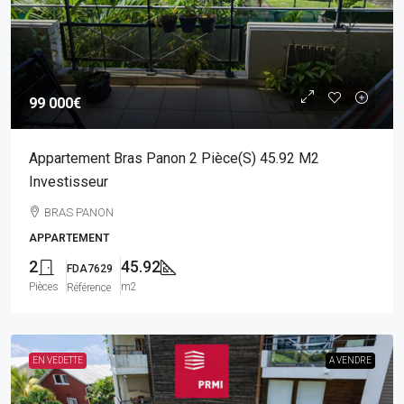
99 000€
Appartement Bras Panon 2 Pièce(s) 45.92 M2
Investisseur
BRAS PANON
APPARTEMENT
2
45.92
FDA7629
Pièces
m2
Référence
EN VEDETTE
A VENDRE