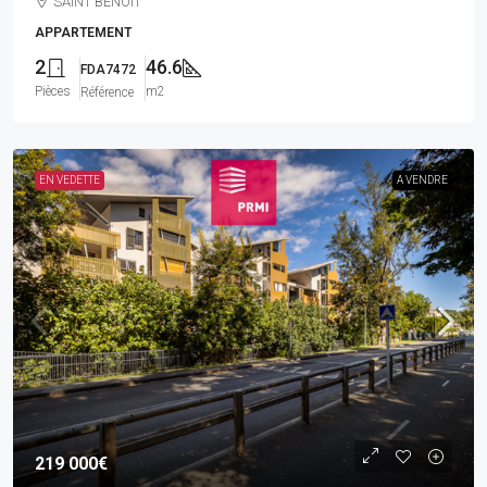
SAINT BENOIT
APPARTEMENT
2
46.6
FDA7472
Pièces
m2
Référence
EN VEDETTE
A VENDRE
219 000€