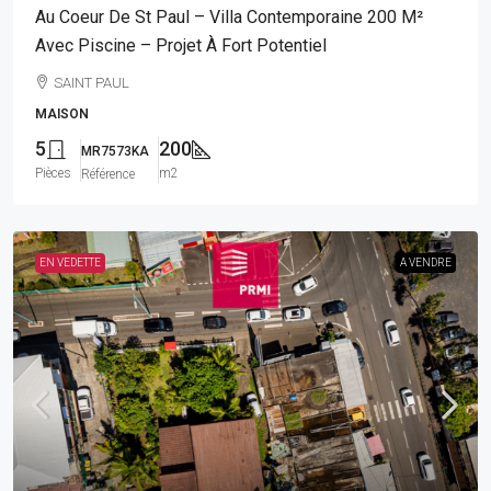
Au Coeur De St Paul – Villa Contemporaine 200 M²
Avec Piscine – Projet À Fort Potentiel
SAINT PAUL
MAISON
5
200
MR7573KA
Pièces
m2
Référence
EN VEDETTE
A VENDRE