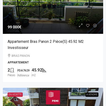
99 000€
Appartement Bras Panon 2 Pièce(s) 45.92 M2
Investisseur
BRAS PANON
APPARTEMENT
2
45.92
FDA7629
Pièces
m2
Référence
EN VEDETTE
A VENDRE