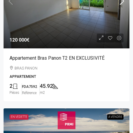
120 000€
Appartement Bras Panon T2 EN EXCLUSIVITÉ
BRAS PANON
APPARTEMENT
2
45.92
FDA7592
Pièces
m2
Référence
EN VEDETTE
A VENDRE