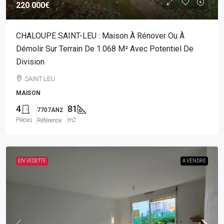
220 000€
CHALOUPE SAINT-LEU : Maison À Rénover Ou À
Démolir Sur Terrain De 1.068 M² Avec Potentiel De
Division
SAINT LEU
MAISON
4
81
7707AN2
Pièces
m2
Référence
EN VEDETTE
A VENDRE