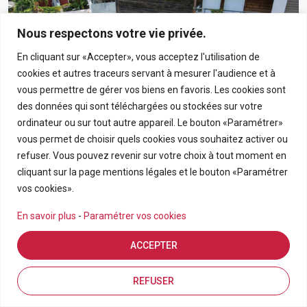
Nous respectons votre vie privée.
En cliquant sur «Accepter», vous acceptez l'utilisation de
cookies et autres traceurs servant à mesurer l'audience et à
vous permettre de gérer vos biens en favoris. Les cookies sont
des données qui sont téléchargées ou stockées sur votre
ordinateur ou sur tout autre appareil. Le bouton «Paramétrer»
vous permet de choisir quels cookies vous souhaitez activer ou
190 000€
refuser. Vous pouvez revenir sur votre choix à tout moment en
cliquant sur la page mentions légales et le bouton «Paramétrer
Appartement T3 En Rez-De-Chaussée Avec Grand
vos cookies».
Jardin Privatif Dans Résidence Calme À Bras-Panon
En savoir plus
-
Paramétrer vos cookies
BRAS PANON
ACCEPTER
APPARTEMENT
3
69.21
Estimation en ligne
FDA7569
Inscriptions
Vue de la carte
REFUSER
Pièces
m2
Référence