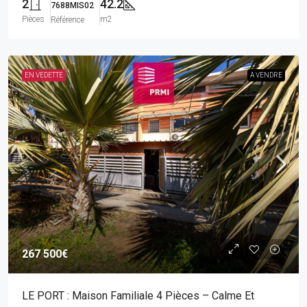
2
42.2
7688MIS02
Pièces
m2
Référence
EN VEDETTE
A VENDRE
267 500€
LE PORT : Maison Familiale 4 Pièces – Calme Et