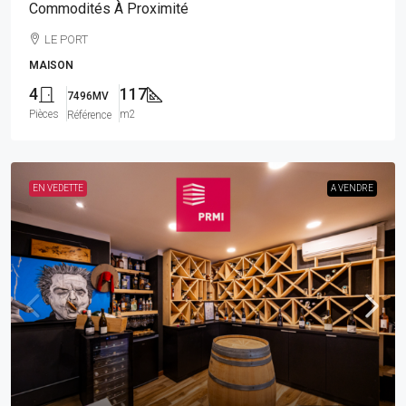
Commodités À Proximité
LE PORT
MAISON
4
117
7496MV
Pièces
m2
Référence
EN VEDETTE
A VENDRE