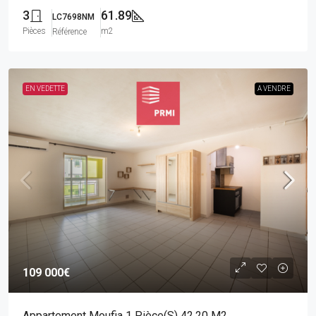
3
61.89
LC7698NM
Pièces
m2
Référence
EN VEDETTE
A VENDRE
109 000€
Appartement Moufia 1 Pièce(s) 42.20 M2