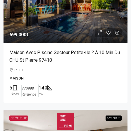
699 000€
Maison Avec Piscine Secteur Petite-Île ? À 10 Min Du
CHU St Pierre 97410
PETITE ILE
MAISON
5
140
7708BD
Pièces
m2
Référence
EN VEDETTE
A VENDRE