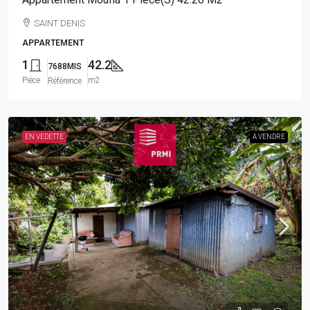
SAINT DENIS
APPARTEMENT
1
42.2
7688MIS
Pièce
m2
Référence
EN VEDETTE
A VENDRE