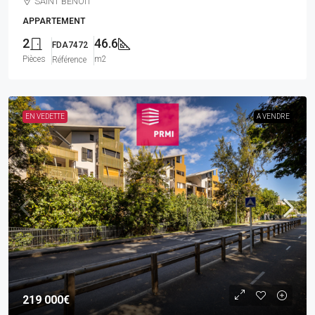
SAINT BENOIT
APPARTEMENT
2
46.6
FDA7472
Pièces
m2
Référence
EN VEDETTE
A VENDRE
219 000€