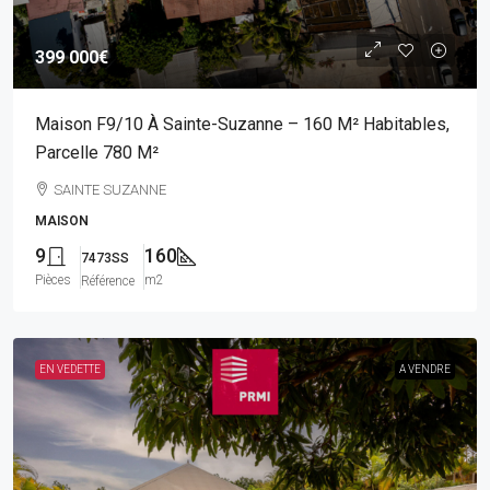
399 000€
Maison F9/10 À Sainte-Suzanne – 160 M² Habitables,
Parcelle 780 M²
SAINTE SUZANNE
MAISON
9
160
7473SS
Pièces
m2
Référence
EN VEDETTE
A VENDRE