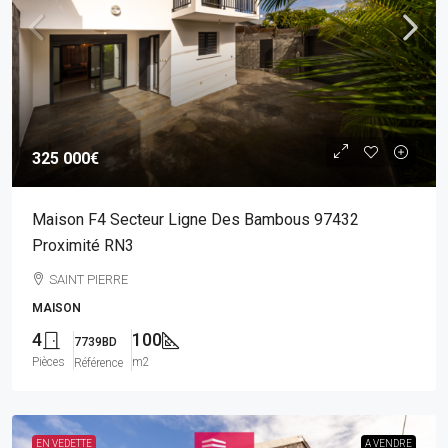
325 000€
Maison F4 Secteur Ligne Des Bambous 97432
Proximité RN3
SAINT PIERRE
MAISON
4
100
7739BD
Pièces
m2
Référence
EN VEDETTE
A VENDRE