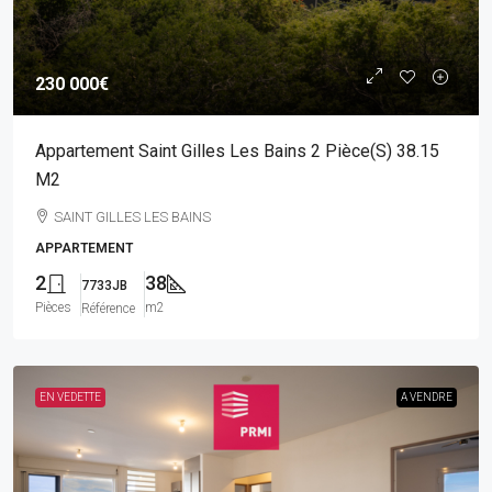
230 000€
Appartement Saint Gilles Les Bains 2 Pièce(s) 38.15
M2
SAINT GILLES LES BAINS
APPARTEMENT
2
38
7733JB
Pièces
m2
Référence
EN VEDETTE
A VENDRE