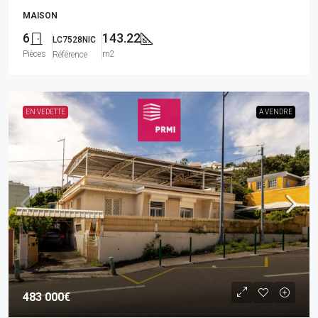
MAISON
6
143.22
LC7528NIC
Pièces
m2
Référence
EN VEDETTE
A VENDRE
483 000€