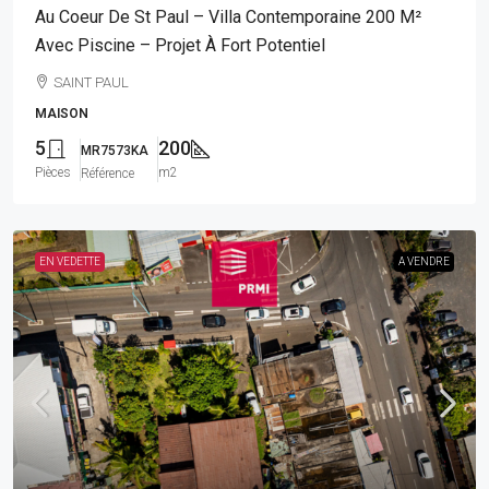
Au Coeur De St Paul – Villa Contemporaine 200 M²
Avec Piscine – Projet À Fort Potentiel
SAINT PAUL
MAISON
5
200
MR7573KA
Pièces
m2
Référence
EN VEDETTE
A VENDRE