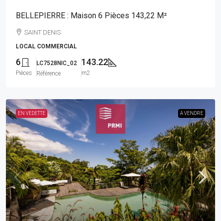
BELLEPIERRE : Maison 6 Pièces 143,22 M²
SAINT DENIS
LOCAL COMMERCIAL
6
143.22
LC7528NIC_02
Pièces
m2
Référence
EN VEDETTE
A VENDRE