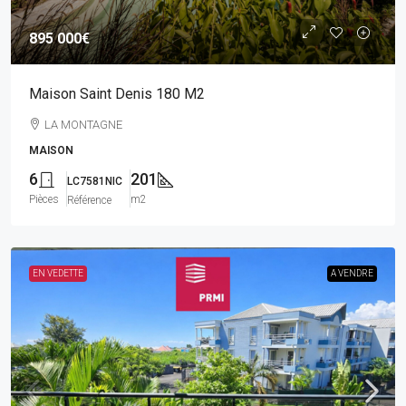
895 000€
Maison Saint Denis 180 M2
LA MONTAGNE
MAISON
6
201
LC7581NIC
Pièces
m2
Référence
EN VEDETTE
A VENDRE