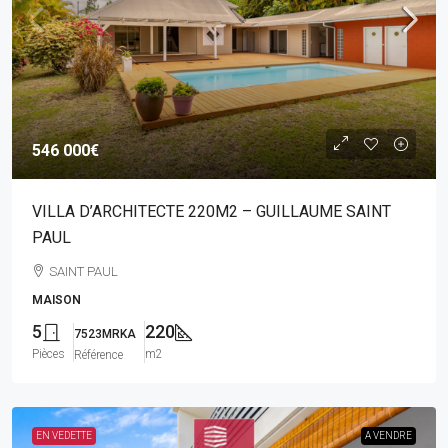
546 000€
VILLA D’ARCHITECTE 220M2 – GUILLAUME SAINT
PAUL
SAINT PAUL
MAISON
5
220
7523MRKA
Pièces
m2
Référence
EN VEDETTE
A VENDRE