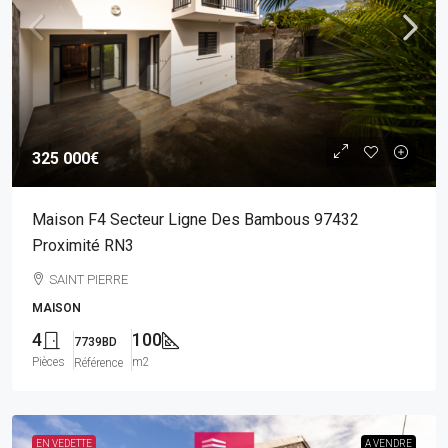
325 000€
Maison F4 Secteur Ligne Des Bambous 97432
Proximité RN3
SAINT PIERRE
MAISON
4
100
7739BD
Pièces
m2
Référence
EN VEDETTE
A VENDRE