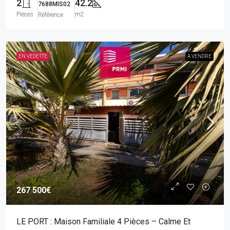
2
42.2
7688MIS02
Pièces
m2
Référence
EN VEDETTE
A VENDRE
267 500€
LE PORT : Maison Familiale 4 Pièces – Calme Et