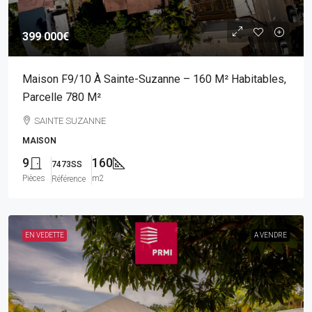
399 000€
Maison F9/10 À Sainte-Suzanne – 160 M² Habitables,
Parcelle 780 M²
SAINTE SUZANNE
MAISON
9
160
7473SS
Pièces
m2
Référence
EN VEDETTE
A VENDRE