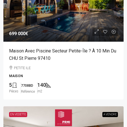
699 000€
Maison Avec Piscine Secteur Petite-Île ? À 10 Min Du
CHU St Pierre 97410
PETITE ILE
MAISON
5
140
7708BD
Pièces
m2
Référence
EN VEDETTE
A VENDRE