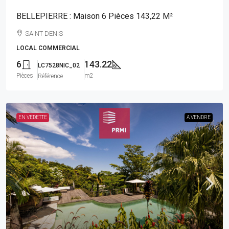
BELLEPIERRE : Maison 6 Pièces 143,22 M²
SAINT DENIS
LOCAL COMMERCIAL
6
143.22
LC7528NIC_02
Pièces
m2
Référence
EN VEDETTE
A VENDRE