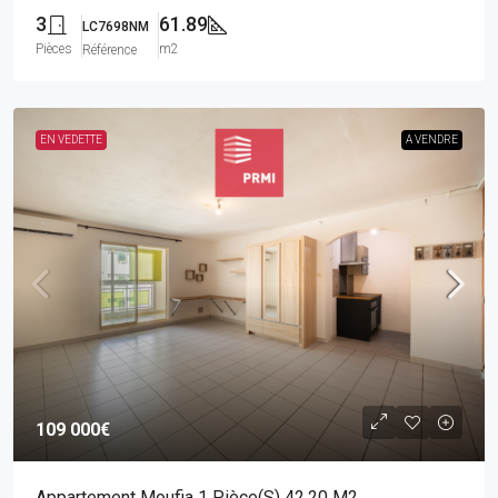
3
61.89
LC7698NM
Pièces
m2
Référence
EN VEDETTE
A VENDRE
109 000€
Appartement Moufia 1 Pièce(s) 42.20 M2