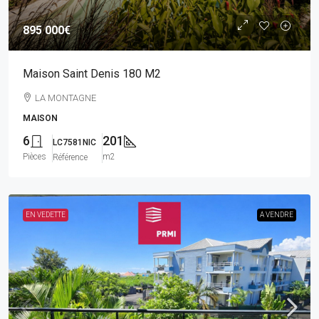
895 000€
Maison Saint Denis 180 M2
LA MONTAGNE
MAISON
6
201
LC7581NIC
Pièces
m2
Référence
EN VEDETTE
A VENDRE