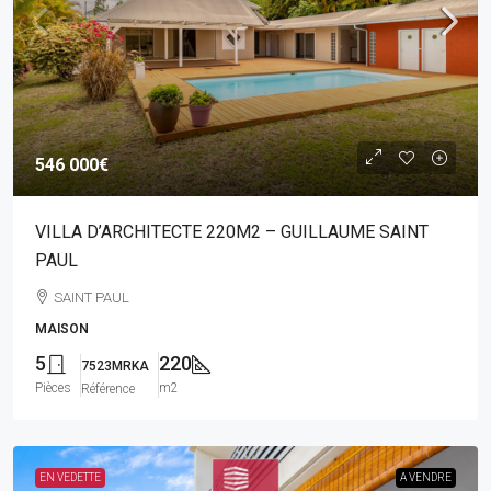
546 000€
VILLA D’ARCHITECTE 220M2 – GUILLAUME SAINT
PAUL
SAINT PAUL
MAISON
5
220
7523MRKA
Pièces
m2
Référence
EN VEDETTE
A VENDRE