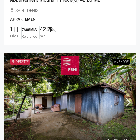
SAINT DENIS
APPARTEMENT
1
42.2
7688MIS
Pièce
m2
Référence
EN VEDETTE
A VENDRE