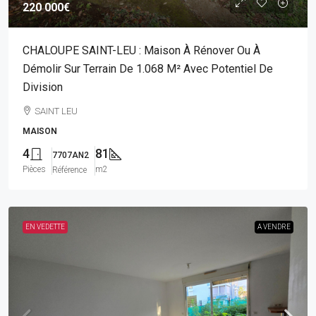
220 000€
CHALOUPE SAINT-LEU : Maison À Rénover Ou À
Démolir Sur Terrain De 1.068 M² Avec Potentiel De
Division
SAINT LEU
MAISON
4
81
7707AN2
Pièces
m2
Référence
EN VEDETTE
A VENDRE