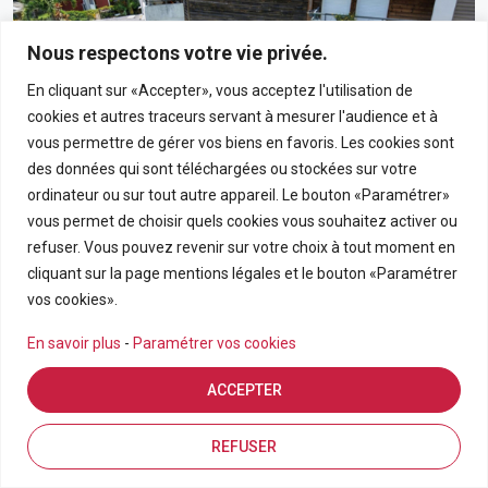
Nous respectons votre vie privée.
En cliquant sur «Accepter», vous acceptez l'utilisation de
cookies et autres traceurs servant à mesurer l'audience et à
vous permettre de gérer vos biens en favoris. Les cookies sont
des données qui sont téléchargées ou stockées sur votre
ordinateur ou sur tout autre appareil. Le bouton «Paramétrer»
vous permet de choisir quels cookies vous souhaitez activer ou
190 000€
refuser. Vous pouvez revenir sur votre choix à tout moment en
cliquant sur la page mentions légales et le bouton «Paramétrer
Appartement T3 En Rez-De-Chaussée Avec Grand
vos cookies».
Jardin Privatif Dans Résidence Calme À Bras-Panon
En savoir plus
-
Paramétrer vos cookies
BRAS PANON
ACCEPTER
APPARTEMENT
3
69.21
Estimation en ligne
FDA7569
Inscriptions
Vue de la carte
REFUSER
Pièces
m2
Référence