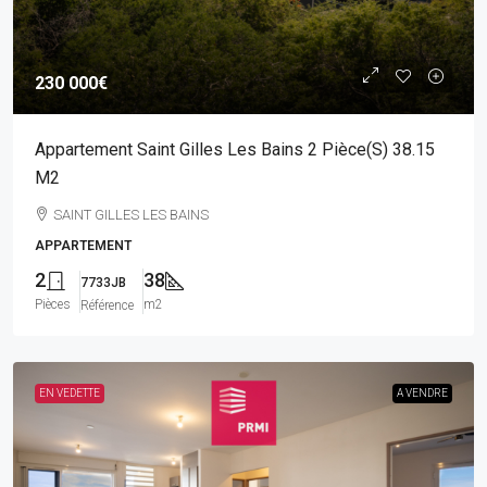
230 000€
Appartement Saint Gilles Les Bains 2 Pièce(s) 38.15
M2
SAINT GILLES LES BAINS
APPARTEMENT
2
38
7733JB
Pièces
m2
Référence
EN VEDETTE
A VENDRE