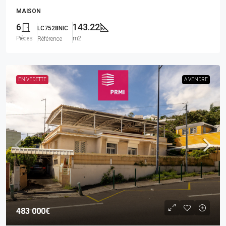
MAISON
6
143.22
LC7528NIC
Pièces
m2
Référence
EN VEDETTE
A VENDRE
483 000€