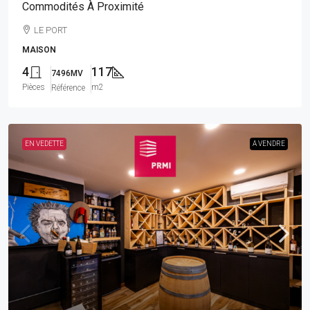
Commodités À Proximité
LE PORT
MAISON
4
117
7496MV
Pièces
m2
Référence
EN VEDETTE
A VENDRE