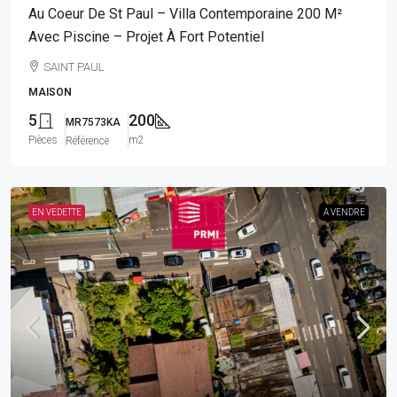
Au Coeur De St Paul – Villa Contemporaine 200 M²
Avec Piscine – Projet À Fort Potentiel
SAINT PAUL
MAISON
5
200
MR7573KA
Pièces
m2
Référence
EN VEDETTE
A VENDRE