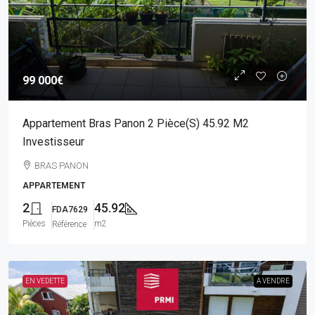
99 000€
Appartement Bras Panon 2 Pièce(s) 45.92 M2
Investisseur
BRAS PANON
APPARTEMENT
2
45.92
FDA7629
Pièces
m2
Référence
EN VEDETTE
A VENDRE