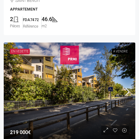
SAINT BENOIT
APPARTEMENT
2
46.6
FDA7472
Pièces
m2
Référence
EN VEDETTE
A VENDRE
219 000€