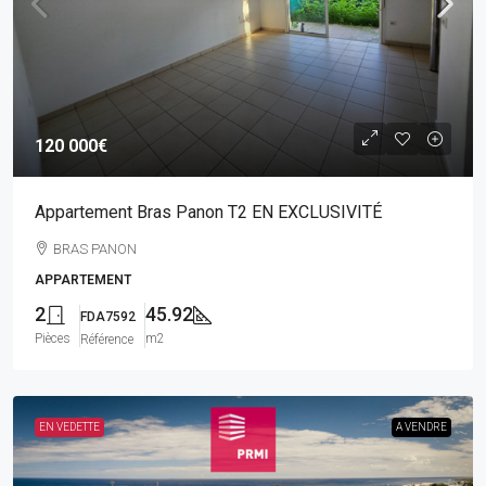
120 000€
Appartement Bras Panon T2 EN EXCLUSIVITÉ
BRAS PANON
APPARTEMENT
2
45.92
FDA7592
Pièces
m2
Référence
EN VEDETTE
A VENDRE