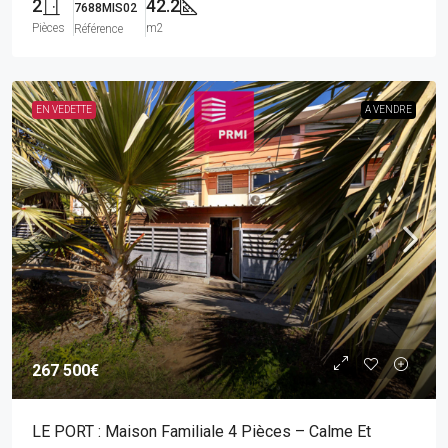
2
42.2
7688MIS02
Pièces
m2
Référence
EN VEDETTE
A VENDRE
267 500€
LE PORT : Maison Familiale 4 Pièces – Calme Et