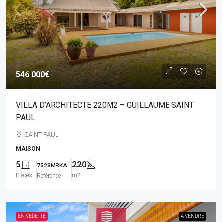
546 000€
VILLA D’ARCHITECTE 220M2 – GUILLAUME SAINT
PAUL
SAINT PAUL
MAISON
5
220
7523MRKA
Pièces
m2
Référence
EN VEDETTE
A VENDRE