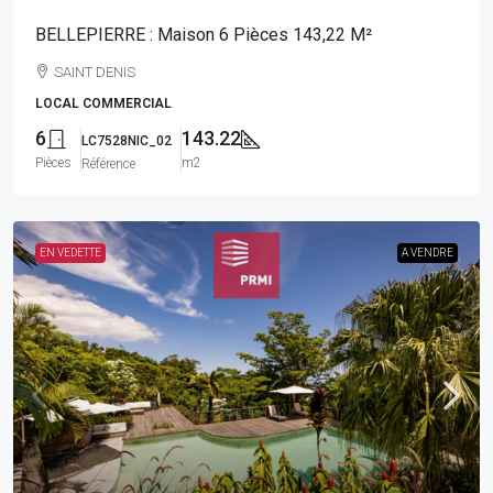
BELLEPIERRE : Maison 6 Pièces 143,22 M²
SAINT DENIS
LOCAL COMMERCIAL
6
143.22
LC7528NIC_02
Pièces
m2
Référence
EN VEDETTE
A VENDRE