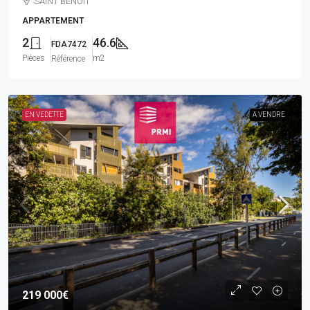
SAINT BENOIT
APPARTEMENT
2
46.6
FDA7472
Pièces
m2
Référence
EN VEDETTE
A VENDRE
219 000€