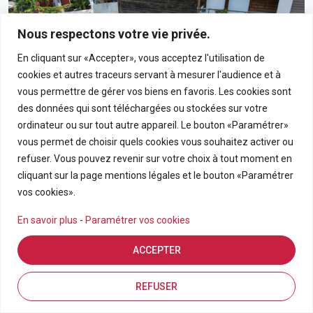
Nous respectons votre vie privée.
En cliquant sur «Accepter», vous acceptez l'utilisation de
cookies et autres traceurs servant à mesurer l'audience et à
vous permettre de gérer vos biens en favoris. Les cookies sont
des données qui sont téléchargées ou stockées sur votre
ordinateur ou sur tout autre appareil. Le bouton «Paramétrer»
vous permet de choisir quels cookies vous souhaitez activer ou
190 000€
refuser. Vous pouvez revenir sur votre choix à tout moment en
cliquant sur la page mentions légales et le bouton «Paramétrer
Appartement T3 En Rez-De-Chaussée Avec Grand
vos cookies».
Jardin Privatif Dans Résidence Calme À Bras-Panon
En savoir plus
-
Paramétrer vos cookies
BRAS PANON
ACCEPTER
APPARTEMENT
3
69.21
Estimation en ligne
FDA7569
Inscriptions
Vue de la carte
REFUSER
Pièces
m2
Référence