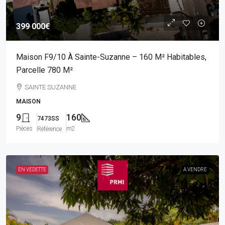
399 000€
Maison F9/10 À Sainte-Suzanne – 160 M² Habitables,
Parcelle 780 M²
SAINTE SUZANNE
MAISON
9
160
7473SS
Pièces
m2
Référence
EN VEDETTE
A VENDRE