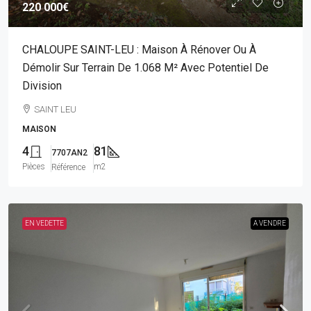
220 000€
CHALOUPE SAINT-LEU : Maison À Rénover Ou À
Démolir Sur Terrain De 1.068 M² Avec Potentiel De
Division
SAINT LEU
MAISON
4
81
7707AN2
Pièces
m2
Référence
EN VEDETTE
A VENDRE