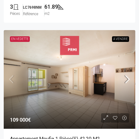
3
61.89
LC7698NM
Pièces
m2
Référence
EN VEDETTE
A VENDRE
109 000€
Appartement Moufia 1 Pièce(s) 42.20 M2