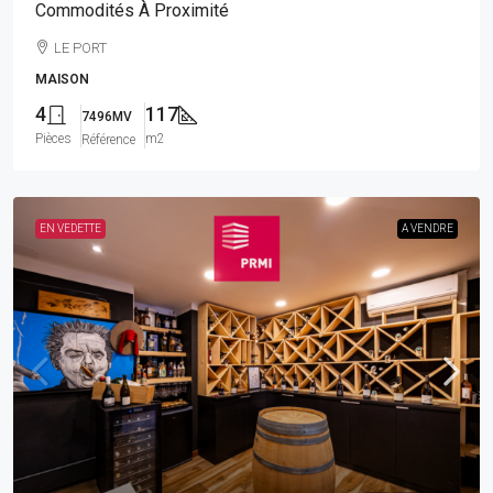
Commodités À Proximité
LE PORT
MAISON
4
117
7496MV
Pièces
m2
Référence
EN VEDETTE
A VENDRE