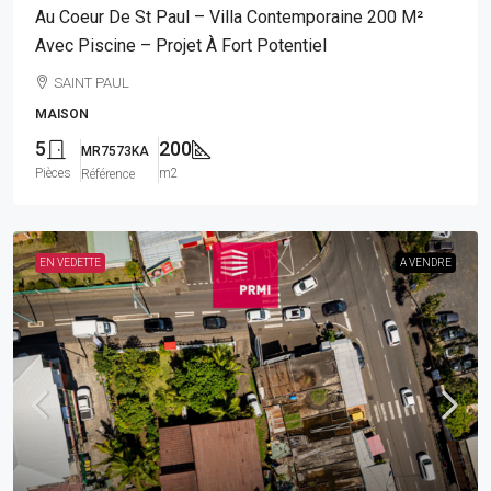
Au Coeur De St Paul – Villa Contemporaine 200 M²
Avec Piscine – Projet À Fort Potentiel
SAINT PAUL
MAISON
5
200
MR7573KA
Pièces
m2
Référence
EN VEDETTE
A VENDRE