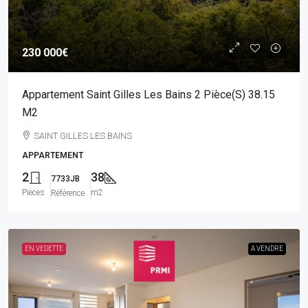
230 000€
Appartement Saint Gilles Les Bains 2 Pièce(s) 38.15
M2
SAINT GILLES LES BAINS
APPARTEMENT
2
38
7733JB
Pièces
m2
Référence
EN VEDETTE
A VENDRE