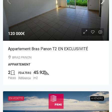
120 000€
Appartement Bras Panon T2 EN EXCLUSIVITÉ
BRAS PANON
APPARTEMENT
2
45.92
FDA7592
Pièces
m2
Référence
EN VEDETTE
A VENDRE