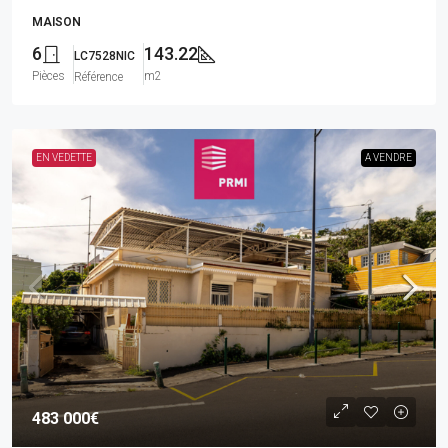
MAISON
6
143.22
LC7528NIC
Pièces
m2
Référence
EN VEDETTE
A VENDRE
483 000€