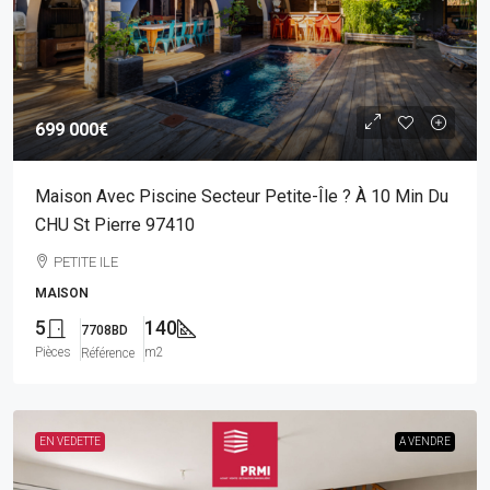
699 000€
Maison Avec Piscine Secteur Petite-Île ? À 10 Min Du
CHU St Pierre 97410
PETITE ILE
MAISON
5
140
7708BD
Pièces
m2
Référence
EN VEDETTE
A VENDRE