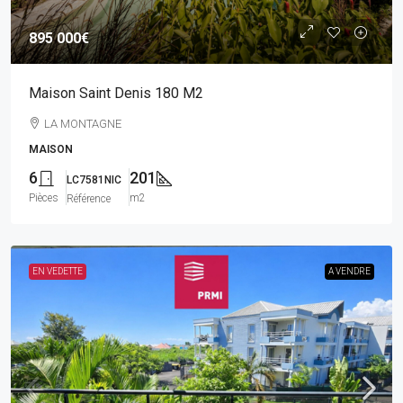
895 000€
Maison Saint Denis 180 M2
LA MONTAGNE
MAISON
6
201
LC7581NIC
Pièces
m2
Référence
EN VEDETTE
A VENDRE