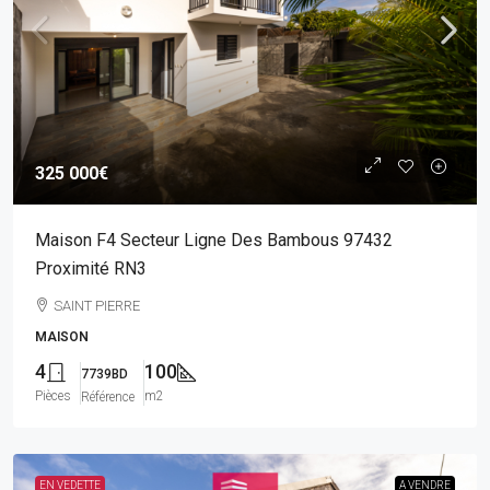
325 000€
Maison F4 Secteur Ligne Des Bambous 97432
Proximité RN3
SAINT PIERRE
MAISON
4
100
7739BD
Pièces
m2
Référence
EN VEDETTE
A VENDRE