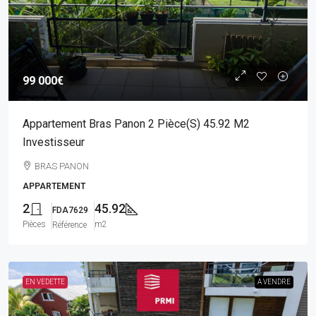
99 000€
Appartement Bras Panon 2 Pièce(s) 45.92 M2
Investisseur
BRAS PANON
APPARTEMENT
2
45.92
FDA7629
Pièces
m2
Référence
EN VEDETTE
A VENDRE