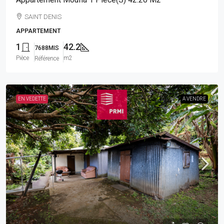
SAINT DENIS
APPARTEMENT
1
42.2
7688MIS
Pièce
m2
Référence
EN VEDETTE
A VENDRE