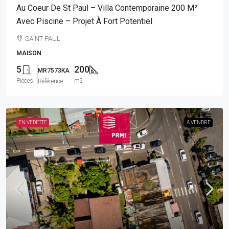
Au Coeur De St Paul – Villa Contemporaine 200 M²
Avec Piscine – Projet À Fort Potentiel
SAINT PAUL
MAISON
5
200
MR7573KA
Pièces
m2
Référence
EN VEDETTE
A VENDRE