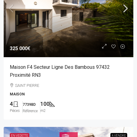
325 000€
Maison F4 Secteur Ligne Des Bambous 97432
Proximité RN3
SAINT PIERRE
MAISON
4
100
7739BD
Pièces
m2
Référence
EN VEDETTE
A VENDRE