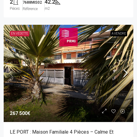
2
42.2
7688MIS02
Pièces
m2
Référence
EN VEDETTE
A VENDRE
267 500€
LE PORT : Maison Familiale 4 Pièces – Calme Et