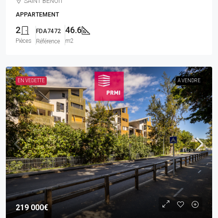
SAINT BENOIT
APPARTEMENT
2
46.6
FDA7472
Pièces
m2
Référence
EN VEDETTE
A VENDRE
219 000€