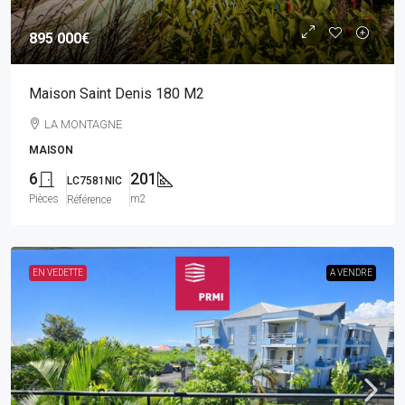
895 000€
Maison Saint Denis 180 M2
LA MONTAGNE
MAISON
6
201
LC7581NIC
Pièces
m2
Référence
EN VEDETTE
A VENDRE