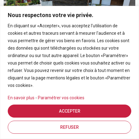
Nous respectons votre vie privée.
En cliquant sur «Accepter», vous acceptez l'utilisation de
cookies et autres traceurs servant à mesurer l'audience et à
vous permettre de gérer vos biens en favoris. Les cookies sont
des données qui sont téléchargées ou stockées sur votre
ordinateur ou sur tout autre appareil. Le bouton «Paramétrer»
vous permet de choisir quels cookies vous souhaitez activer ou
190 000€
refuser. Vous pouvez revenir sur votre choix à tout moment en
cliquant sur la page mentions légales et le bouton «Paramétrer
Appartement T3 En Rez-De-Chaussée Avec Grand
vos cookies».
Jardin Privatif Dans Résidence Calme À Bras-Panon
En savoir plus
-
Paramétrer vos cookies
BRAS PANON
ACCEPTER
APPARTEMENT
3
69.21
Estimation en ligne
FDA7569
Inscriptions
Vue de la carte
REFUSER
Pièces
m2
Référence