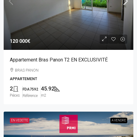
120 000€
Appartement Bras Panon T2 EN EXCLUSIVITÉ
BRAS PANON
APPARTEMENT
2
45.92
FDA7592
Pièces
m2
Référence
EN VEDETTE
A VENDRE