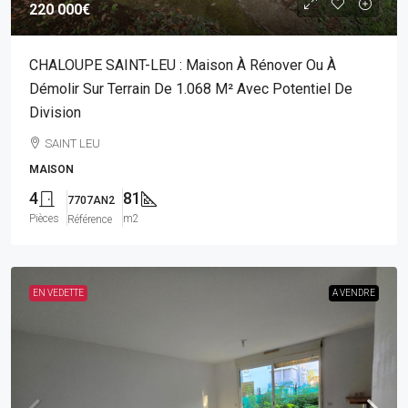
220 000€
CHALOUPE SAINT-LEU : Maison À Rénover Ou À
Démolir Sur Terrain De 1.068 M² Avec Potentiel De
Division
SAINT LEU
MAISON
4
81
7707AN2
Pièces
m2
Référence
EN VEDETTE
A VENDRE