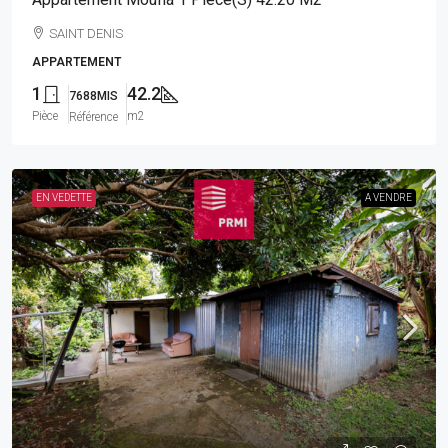
SAINT DENIS
APPARTEMENT
1
42.2
7688MIS
Pièce
m2
Référence
EN VEDETTE
A VENDRE