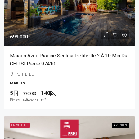
699 000€
Maison Avec Piscine Secteur Petite-Île ? À 10 Min Du
CHU St Pierre 97410
PETITE ILE
MAISON
5
140
7708BD
Pièces
m2
Référence
EN VEDETTE
A VENDRE