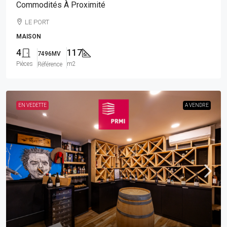
Commodités À Proximité
LE PORT
MAISON
4
117
7496MV
Pièces
m2
Référence
EN VEDETTE
A VENDRE