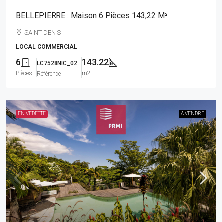
BELLEPIERRE : Maison 6 Pièces 143,22 M²
SAINT DENIS
LOCAL COMMERCIAL
6
143.22
LC7528NIC_02
Pièces
m2
Référence
EN VEDETTE
A VENDRE