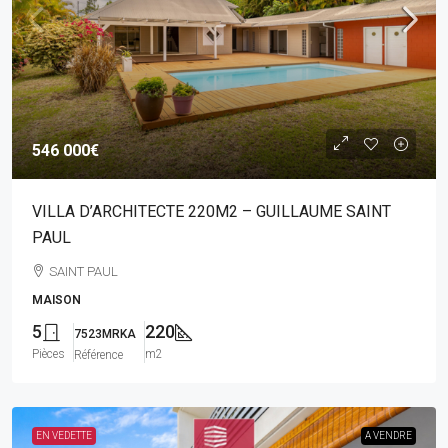
546 000€
VILLA D’ARCHITECTE 220M2 – GUILLAUME SAINT
PAUL
SAINT PAUL
MAISON
5
220
7523MRKA
Pièces
m2
Référence
EN VEDETTE
A VENDRE