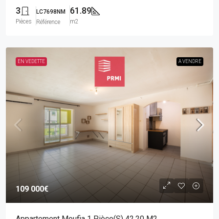
3
61.89
LC7698NM
Pièces
m2
Référence
EN VEDETTE
A VENDRE
109 000€
Appartement Moufia 1 Pièce(s) 42.20 M2