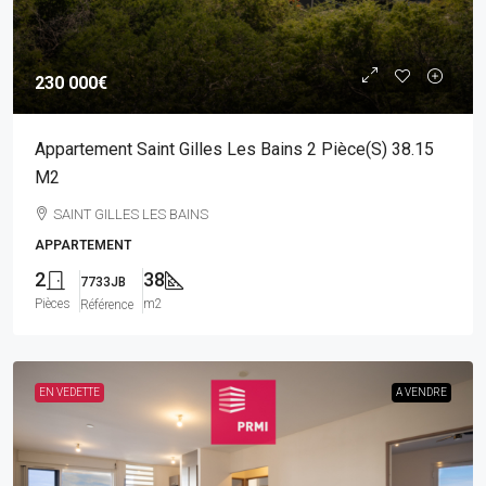
230 000€
Appartement Saint Gilles Les Bains 2 Pièce(s) 38.15
M2
SAINT GILLES LES BAINS
APPARTEMENT
2
38
7733JB
Pièces
m2
Référence
EN VEDETTE
A VENDRE