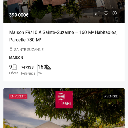
399 000€
Maison F9/10 À Sainte-Suzanne – 160 M² Habitables,
Parcelle 780 M²
SAINTE SUZANNE
MAISON
9
160
7473SS
Pièces
m2
Référence
EN VEDETTE
A VENDRE