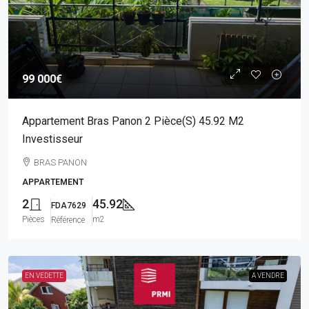
99 000€
Appartement Bras Panon 2 Pièce(s) 45.92 M2
Investisseur
BRAS PANON
APPARTEMENT
2
45.92
FDA7629
Pièces
m2
Référence
EN VEDETTE
A VENDRE