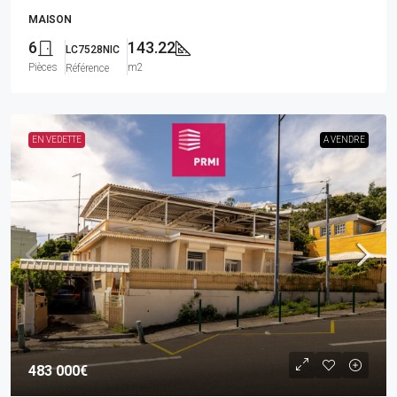
MAISON
6
143.22
LC7528NIC
Pièces
m2
Référence
EN VEDETTE
A VENDRE
483 000€