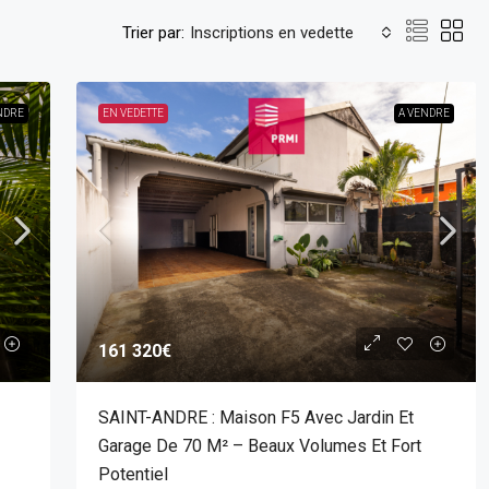
Trier par:
Inscriptions en vedette
NDRE
EN VEDETTE
A VENDRE
161 320€
SAINT-ANDRE : Maison F5 Avec Jardin Et
Garage De 70 M² – Beaux Volumes Et Fort
Potentiel