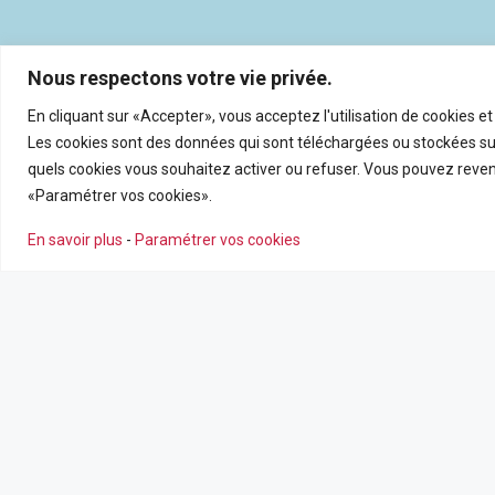
Nous respectons votre vie privée.
En cliquant sur «Accepter», vous acceptez l'utilisation de cookies e
Les cookies sont des données qui sont téléchargées ou stockées sur
quels cookies vous souhaitez activer ou refuser. Vous pouvez reveni
«Paramétrer vos cookies».
En savoir plus
-
Paramétrer vos cookies
NOS AGENCES
NOS SERV
Nous contacter
Estimation en
Leaflet
|
©
OpenSt
Nos agences
Recrutemen
Nos actualité