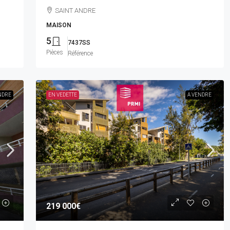
SAINT ANDRE
MAISON
5
7437SS
Pièces
Référence
NDRE
EN VEDETTE
A VENDRE
219 000€