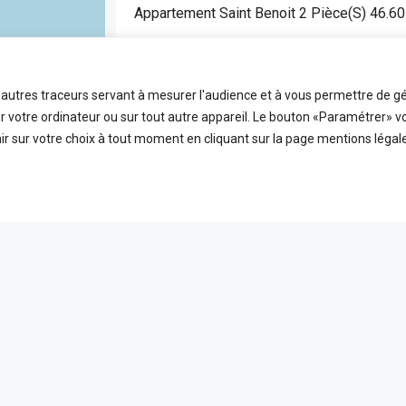
Appartement Saint Benoit 2 Pièce(s) 46.6
SAINT BENOIT
APPARTEMENT
t autres traceurs servant à mesurer l'audience et à vous permettre de gé
2
46.6
FDA7472
 votre ordinateur ou sur tout autre appareil. Le bouton «Paramétrer» v
Pièces
m2
Référence
r sur votre choix à tout moment en cliquant sur la page mentions légale
EN VEDETTE
A VE
ICES
LIENS UTILES
 ligne
Nos honoraires
PLEIN ÉCRAN
reetMap
contributors
t
Mentions Légales
s
Politique de confidentialité