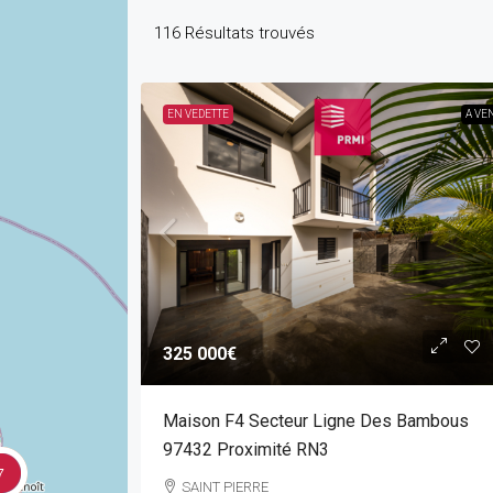
116
Résultats trouvés
EN VEDETTE
A VE
325 000€
Maison F4 Secteur Ligne Des Bambous
97432 Proximité RN3
7
SAINT PIERRE