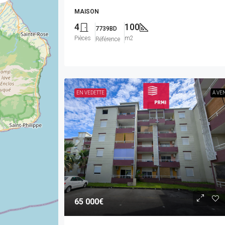
MAISON
4
100
7739BD
Pièces
m2
Référence
EN VEDETTE
A VE
65 000€