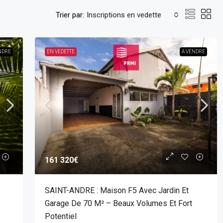
Trier par:
Inscriptions en vedette
NDRE
EN VEDETTE
A VENDRE
161 320€
SAINT-ANDRE : Maison F5 Avec Jardin Et
Garage De 70 M² – Beaux Volumes Et Fort
Potentiel