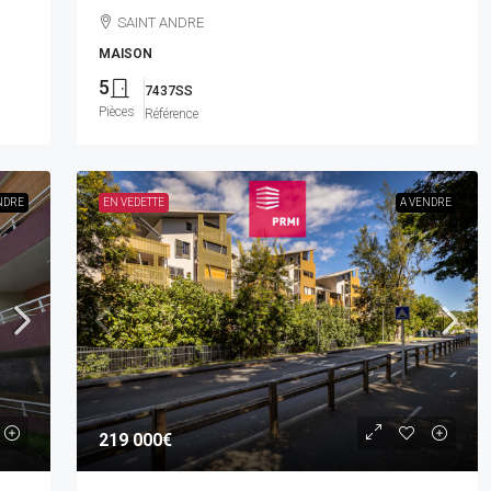
SAINT ANDRE
MAISON
5
7437SS
Pièces
Référence
NDRE
EN VEDETTE
A VENDRE
219 000€