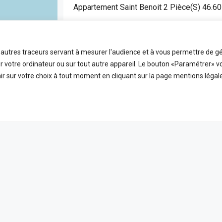
Appartement Saint Benoit 2 Pièce(s) 46.6
SAINT BENOIT
APPARTEMENT
t autres traceurs servant à mesurer l'audience et à vous permettre de gé
2
46.6
FDA7472
 votre ordinateur ou sur tout autre appareil. Le bouton «Paramétrer» v
Pièces
m2
Référence
r sur votre choix à tout moment en cliquant sur la page mentions légale
EN VEDETTE
A VE
ICES
LIENS UTILES
 ligne
Nos honoraires
PLEIN ÉCRAN
reetMap
contributors
t
Mentions Légales
s
Politique de confidentialité