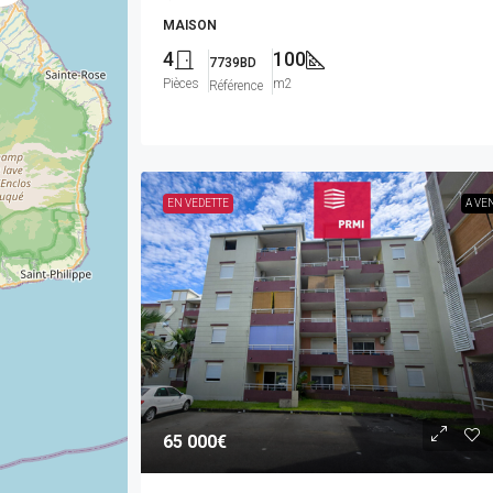
MAISON
4
100
7739BD
Pièces
m2
Référence
EN VEDETTE
A VE
65 000€