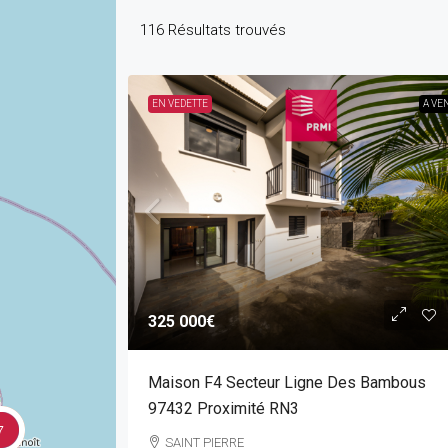
116
Résultats trouvés
EN VEDETTE
A VE
325 000€
Maison F4 Secteur Ligne Des Bambous
97432 Proximité RN3
7
SAINT PIERRE