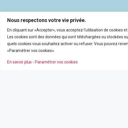
Nous respectons votre vie privée.
En cliquant sur «Accepter», vous acceptez l'utilisation de cookies e
Les cookies sont des données qui sont téléchargées ou stockées sur
quels cookies vous souhaitez activer ou refuser. Vous pouvez reveni
«Paramétrer vos cookies».
En savoir plus
-
Paramétrer vos cookies
NOS AGENCES
NOS SERV
Nous contacter
Estimation en
Leaflet
|
©
OpenSt
Nos agences
Recrutemen
Nos actualité