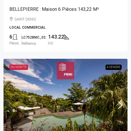
BELLEPIERRE : Maison 6 Pièces 143,22 M²
SAINT DENIS
LOCAL COMMERCIAL
6
143.22
LC7528NIC_02
Pièces
m2
Référence
EN VEDETTE
A VENDRE