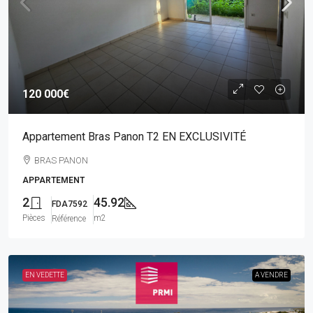
120 000€
Appartement Bras Panon T2 EN EXCLUSIVITÉ
BRAS PANON
APPARTEMENT
2
45.92
FDA7592
Pièces
m2
Référence
EN VEDETTE
A VENDRE