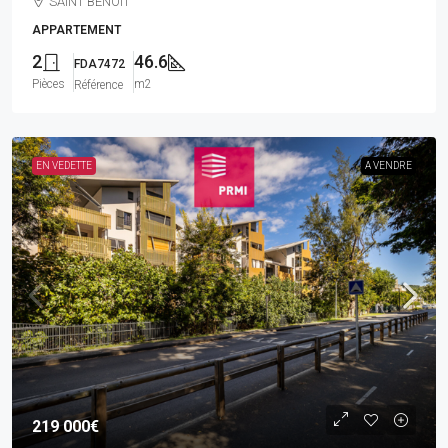
SAINT BENOIT
APPARTEMENT
2
46.6
FDA7472
Pièces
m2
Référence
EN VEDETTE
A VENDRE
219 000€