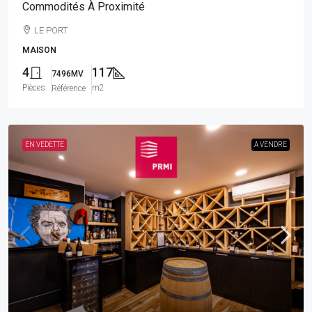
Commodités À Proximité
LE PORT
MAISON
4
117
7496MV
Pièces
m2
Référence
EN VEDETTE
A VENDRE