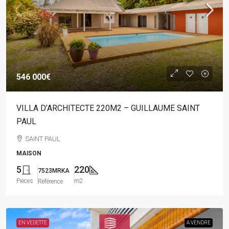
546 000€
VILLA D’ARCHITECTE 220M2 – GUILLAUME SAINT
PAUL
SAINT PAUL
MAISON
5
220
7523MRKA
Pièces
m2
Référence
EN VEDETTE
A VENDRE