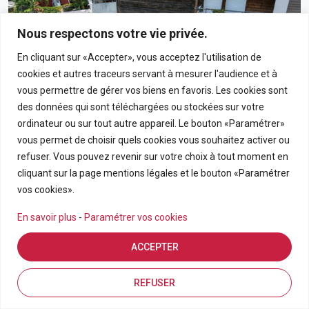
Nous respectons votre vie privée.
En cliquant sur «Accepter», vous acceptez l'utilisation de
cookies et autres traceurs servant à mesurer l'audience et à
vous permettre de gérer vos biens en favoris. Les cookies sont
des données qui sont téléchargées ou stockées sur votre
ordinateur ou sur tout autre appareil. Le bouton «Paramétrer»
vous permet de choisir quels cookies vous souhaitez activer ou
190 000€
refuser. Vous pouvez revenir sur votre choix à tout moment en
cliquant sur la page mentions légales et le bouton «Paramétrer
Appartement T3 En Rez-De-Chaussée Avec Grand
vos cookies».
Jardin Privatif Dans Résidence Calme À Bras-Panon
En savoir plus
-
Paramétrer vos cookies
BRAS PANON
ACCEPTER
APPARTEMENT
3
69.21
Estimation en ligne
FDA7569
Inscriptions
Vue de la carte
REFUSER
Pièces
m2
Référence