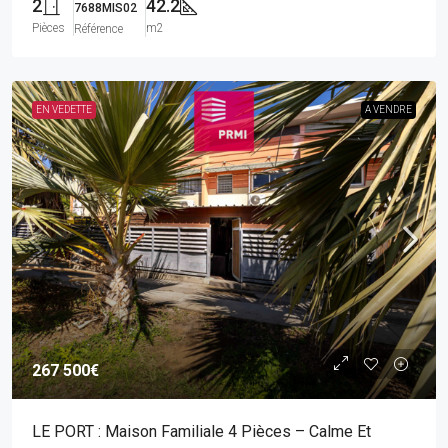
2
42.2
7688MIS02
Pièces
m2
Référence
EN VEDETTE
A VENDRE
267 500€
LE PORT : Maison Familiale 4 Pièces – Calme Et