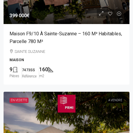
399 000€
Maison F9/10 À Sainte-Suzanne – 160 M² Habitables,
Parcelle 780 M²
SAINTE SUZANNE
MAISON
9
160
7473SS
Pièces
m2
Référence
EN VEDETTE
A VENDRE