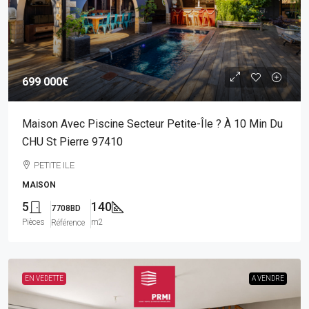
699 000€
Maison Avec Piscine Secteur Petite-Île ? À 10 Min Du
CHU St Pierre 97410
PETITE ILE
MAISON
5
140
7708BD
Pièces
m2
Référence
EN VEDETTE
A VENDRE