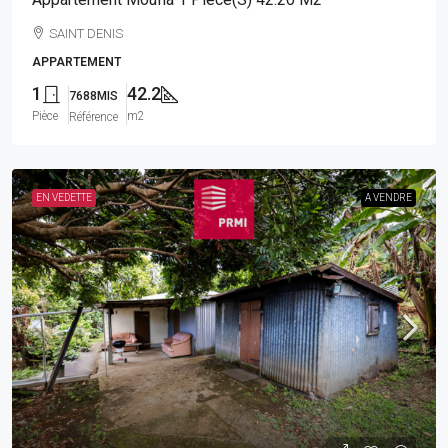
SAINT DENIS
APPARTEMENT
1
42.2
7688MIS
Pièce
m2
Référence
EN VEDETTE
A VENDRE