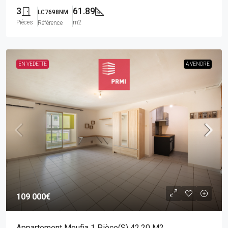
3
61.89
LC7698NM
Pièces
m2
Référence
EN VEDETTE
A VENDRE
109 000€
Appartement Moufia 1 Pièce(s) 42.20 M2