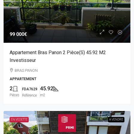
99 000€
Appartement Bras Panon 2 Pièce(s) 45.92 M2
Investisseur
BRAS PANON
APPARTEMENT
2
45.92
FDA7629
Pièces
m2
Référence
EN VEDETTE
A VENDRE