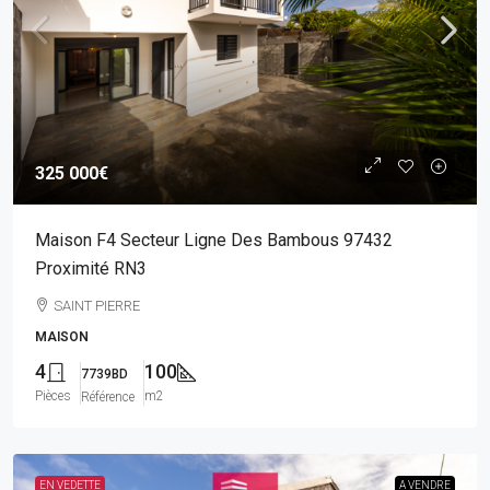
325 000€
Maison F4 Secteur Ligne Des Bambous 97432
Proximité RN3
SAINT PIERRE
MAISON
4
100
7739BD
Pièces
m2
Référence
EN VEDETTE
A VENDRE