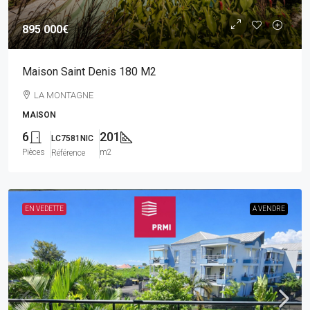
895 000€
Maison Saint Denis 180 M2
LA MONTAGNE
MAISON
6
201
LC7581NIC
Pièces
m2
Référence
EN VEDETTE
A VENDRE