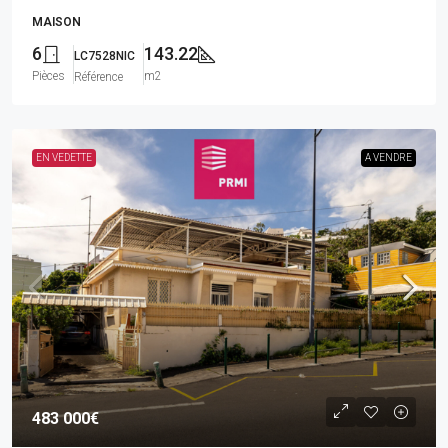
MAISON
6
143.22
LC7528NIC
Pièces
m2
Référence
EN VEDETTE
A VENDRE
483 000€