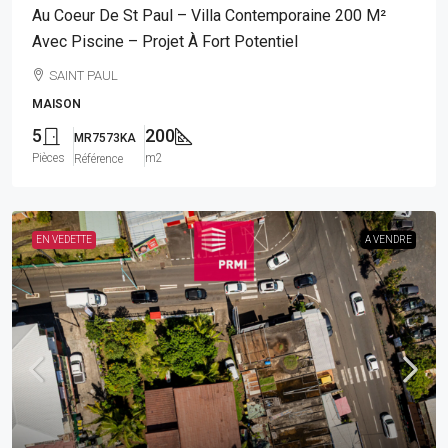
Au Coeur De St Paul – Villa Contemporaine 200 M²
Avec Piscine – Projet À Fort Potentiel
SAINT PAUL
MAISON
5
200
MR7573KA
Pièces
m2
Référence
EN VEDETTE
A VENDRE