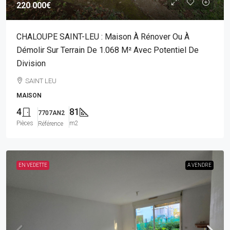
220 000€
CHALOUPE SAINT-LEU : Maison À Rénover Ou À
Démolir Sur Terrain De 1.068 M² Avec Potentiel De
Division
SAINT LEU
MAISON
4
81
7707AN2
Pièces
m2
Référence
EN VEDETTE
A VENDRE