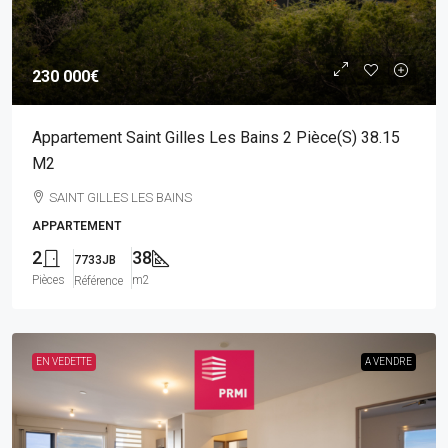
230 000€
Appartement Saint Gilles Les Bains 2 Pièce(s) 38.15
M2
SAINT GILLES LES BAINS
APPARTEMENT
2
38
7733JB
Pièces
m2
Référence
EN VEDETTE
A VENDRE