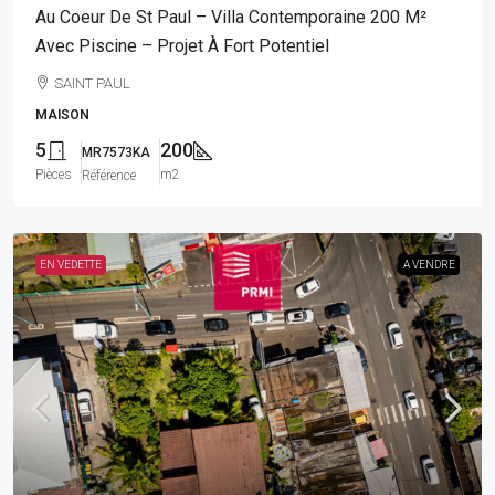
Au Coeur De St Paul – Villa Contemporaine 200 M²
Avec Piscine – Projet À Fort Potentiel
SAINT PAUL
MAISON
5
200
MR7573KA
Pièces
m2
Référence
EN VEDETTE
A VENDRE