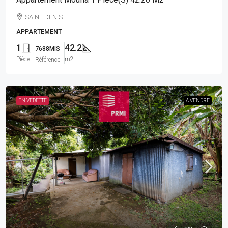
SAINT DENIS
APPARTEMENT
1
42.2
7688MIS
Pièce
m2
Référence
EN VEDETTE
A VENDRE