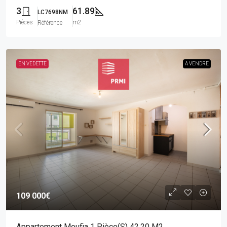
3
61.89
LC7698NM
Pièces
m2
Référence
EN VEDETTE
A VENDRE
109 000€
Appartement Moufia 1 Pièce(s) 42.20 M2