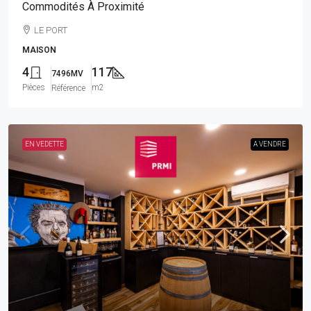
Commodités À Proximité
LE PORT
MAISON
4
117
7496MV
Pièces
m2
Référence
EN VEDETTE
A VENDRE