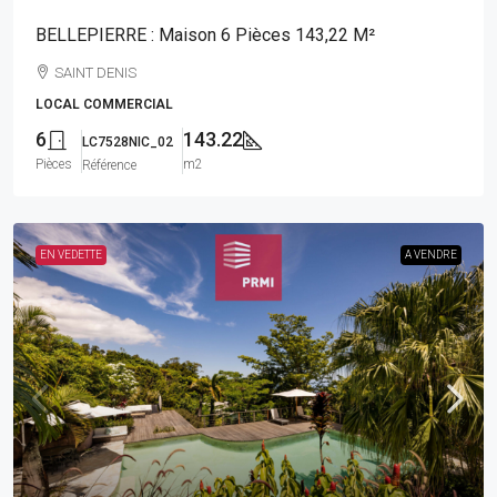
BELLEPIERRE : Maison 6 Pièces 143,22 M²
SAINT DENIS
LOCAL COMMERCIAL
6
143.22
LC7528NIC_02
Pièces
m2
Référence
EN VEDETTE
A VENDRE