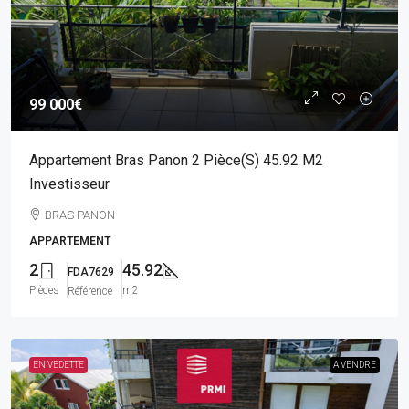
99 000€
Appartement Bras Panon 2 Pièce(s) 45.92 M2
Investisseur
BRAS PANON
APPARTEMENT
2
45.92
FDA7629
Pièces
m2
Référence
EN VEDETTE
A VENDRE