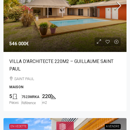
546 000€
VILLA D’ARCHITECTE 220M2 – GUILLAUME SAINT
PAUL
SAINT PAUL
MAISON
5
220
7523MRKA
Pièces
m2
Référence
EN VEDETTE
A VENDRE