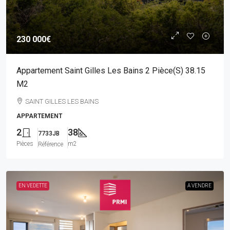
230 000€
Appartement Saint Gilles Les Bains 2 Pièce(s) 38.15
M2
SAINT GILLES LES BAINS
APPARTEMENT
2
38
7733JB
Pièces
m2
Référence
EN VEDETTE
A VENDRE