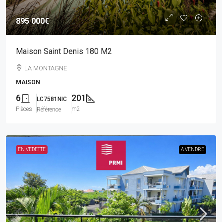
895 000€
Maison Saint Denis 180 M2
LA MONTAGNE
MAISON
6
201
LC7581NIC
Pièces
m2
Référence
EN VEDETTE
A VENDRE