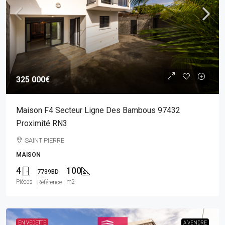
325 000€
Maison F4 Secteur Ligne Des Bambous 97432
Proximité RN3
SAINT PIERRE
MAISON
4
100
7739BD
Pièces
m2
Référence
EN VEDETTE
A VENDRE