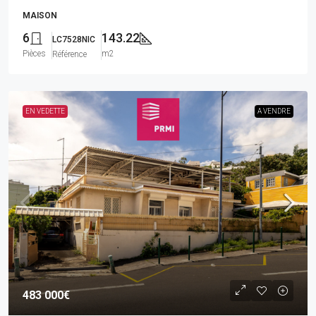
MAISON
6
143.22
LC7528NIC
Pièces
m2
Référence
EN VEDETTE
A VENDRE
483 000€