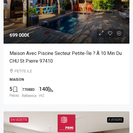
699 000€
Maison Avec Piscine Secteur Petite-Île ? À 10 Min Du
CHU St Pierre 97410
PETITE ILE
MAISON
5
140
7708BD
Pièces
m2
Référence
EN VEDETTE
A VENDRE