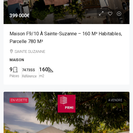
399 000€
Maison F9/10 À Sainte-Suzanne – 160 M² Habitables,
Parcelle 780 M²
SAINTE SUZANNE
MAISON
9
160
7473SS
Pièces
m2
Référence
EN VEDETTE
A VENDRE