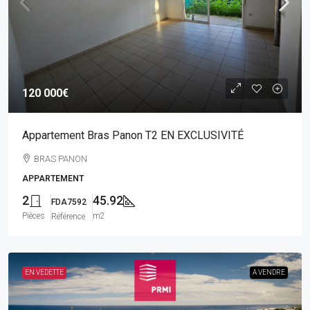
120 000€
Appartement Bras Panon T2 EN EXCLUSIVITÉ
BRAS PANON
APPARTEMENT
2
45.92
FDA7592
Pièces
m2
Référence
EN VEDETTE
A VENDRE