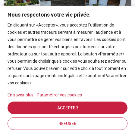
Nous respectons votre vie privée.
En cliquant sur «Accepter», vous acceptez l'utilisation de
cookies et autres traceurs servant à mesurer l'audience et à
vous permettre de gérer vos biens en favoris. Les cookies sont
des données qui sont téléchargées ou stockées sur votre
ordinateur ou sur tout autre appareil. Le bouton «Paramétrer»
vous permet de choisir quels cookies vous souhaitez activer ou
190 000€
refuser. Vous pouvez revenir sur votre choix à tout moment en
cliquant sur la page mentions légales et le bouton «Paramétrer
Appartement T3 En Rez-De-Chaussée Avec Grand
vos cookies».
Jardin Privatif Dans Résidence Calme À Bras-Panon
En savoir plus
-
Paramétrer vos cookies
BRAS PANON
ACCEPTER
APPARTEMENT
3
69.21
Estimation en ligne
FDA7569
Inscriptions
Vue de la carte
REFUSER
Pièces
m2
Référence