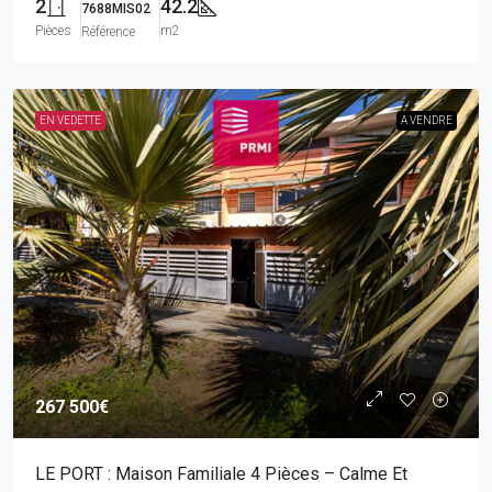
2
42.2
7688MIS02
Pièces
m2
Référence
EN VEDETTE
A VENDRE
267 500€
LE PORT : Maison Familiale 4 Pièces – Calme Et