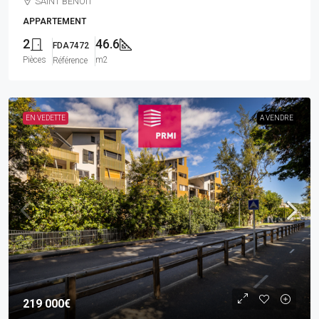
SAINT BENOIT
APPARTEMENT
2
46.6
FDA7472
Pièces
m2
Référence
EN VEDETTE
A VENDRE
219 000€