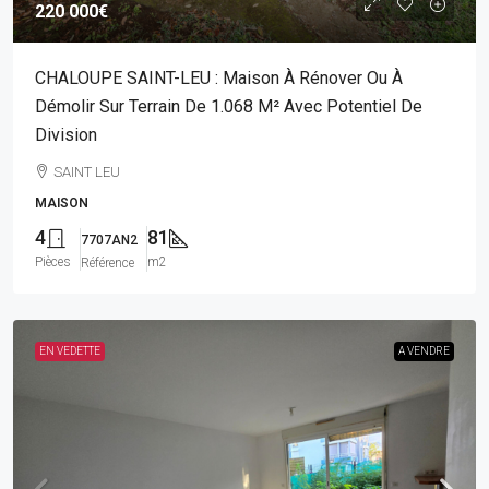
220 000€
CHALOUPE SAINT-LEU : Maison À Rénover Ou À
Démolir Sur Terrain De 1.068 M² Avec Potentiel De
Division
SAINT LEU
MAISON
4
81
7707AN2
Pièces
m2
Référence
EN VEDETTE
A VENDRE