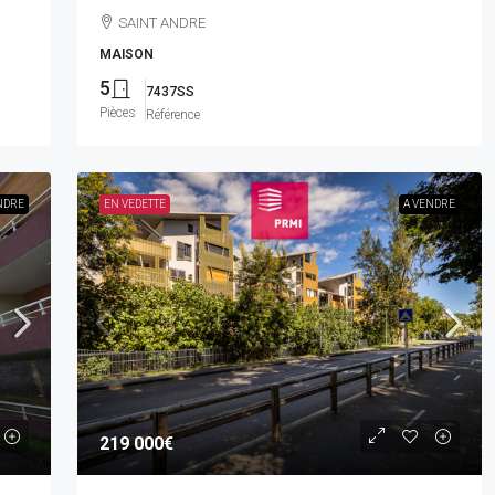
SAINT ANDRE
MAISON
5
7437SS
Pièces
Référence
NDRE
EN VEDETTE
A VENDRE
219 000€