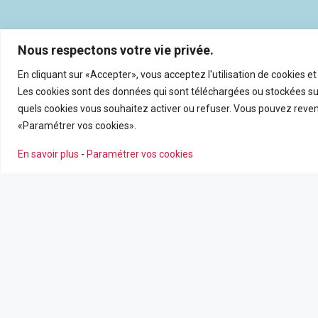
Nous respectons votre vie privée.
En cliquant sur «Accepter», vous acceptez l'utilisation de cookies e
Les cookies sont des données qui sont téléchargées ou stockées sur
quels cookies vous souhaitez activer ou refuser. Vous pouvez reveni
«Paramétrer vos cookies».
En savoir plus
-
Paramétrer vos cookies
NOS AGENCES
NOS SERV
Nous contacter
Estimation en
Leaflet
|
©
OpenSt
Nos agences
Recrutemen
Nos actualité