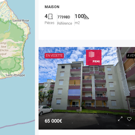
MAISON
4
100
7739BD
Pièces
m2
Référence
EN VEDETTE
A VE
65 000€