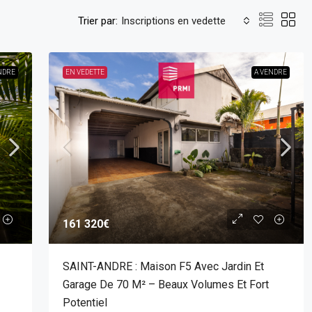
Trier par:
Inscriptions en vedette
NDRE
EN VEDETTE
A VENDRE
161 320€
SAINT-ANDRE : Maison F5 Avec Jardin Et
Garage De 70 M² – Beaux Volumes Et Fort
Potentiel