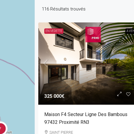
116
Résultats trouvés
EN VEDETTE
A VE
325 000€
Maison F4 Secteur Ligne Des Bambous
97432 Proximité RN3
7
SAINT PIERRE