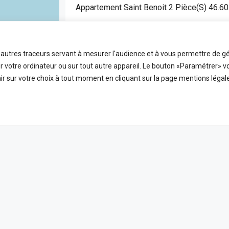
Appartement Saint Benoit 2 Pièce(s) 46.6
SAINT BENOIT
APPARTEMENT
t autres traceurs servant à mesurer l'audience et à vous permettre de gé
2
46.6
FDA7472
 votre ordinateur ou sur tout autre appareil. Le bouton «Paramétrer» v
Pièces
m2
Référence
r sur votre choix à tout moment en cliquant sur la page mentions légale
EN VEDETTE
A VE
ICES
LIENS UTILES
 ligne
Nos honoraires
PLEIN ÉCRAN
reetMap
contributors
t
Mentions Légales
s
Politique de confidentialité