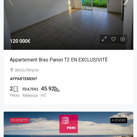
120 000€
Appartement Bras Panon T2 EN EXCLUSIVITÉ
BRAS PANON
APPARTEMENT
2
45.92
FDA7592
Pièces
m2
Référence
EN VEDETTE
A VENDRE