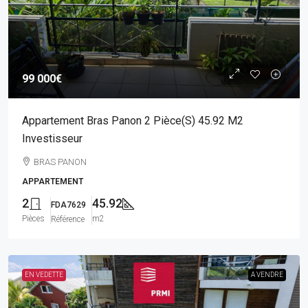
99 000€
Appartement Bras Panon 2 Pièce(s) 45.92 M2
Investisseur
BRAS PANON
APPARTEMENT
2
45.92
FDA7629
Pièces
m2
Référence
EN VEDETTE
A VENDRE