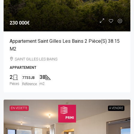
230 000€
Appartement Saint Gilles Les Bains 2 Pièce(s) 38.15
M2
SAINT GILLES LES BAINS
APPARTEMENT
2
38
7733JB
Pièces
m2
Référence
EN VEDETTE
A VENDRE