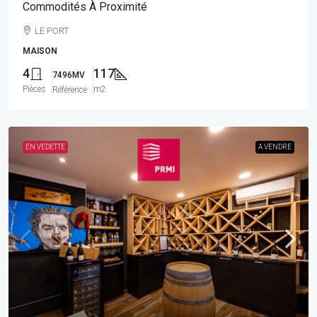
Commodités À Proximité
LE PORT
MAISON
4
117
7496MV
Pièces
m2
Référence
EN VEDETTE
A VENDRE