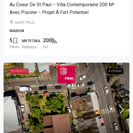
Au Coeur De St Paul – Villa Contemporaine 200 M²
Avec Piscine – Projet À Fort Potentiel
SAINT PAUL
MAISON
5
200
MR7573KA
Pièces
m2
Référence
EN VEDETTE
A VENDRE