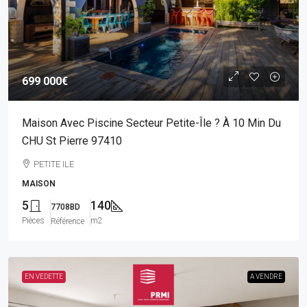
699 000€
Maison Avec Piscine Secteur Petite-Île ? À 10 Min Du
CHU St Pierre 97410
PETITE ILE
MAISON
5
140
7708BD
Pièces
m2
Référence
EN VEDETTE
A VENDRE