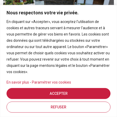
Nous respectons votre vie privée.
En cliquant sur «Accepter», vous acceptez l'utilisation de
cookies et autres traceurs servant à mesurer l'audience et à
vous permettre de gérer vos biens en favoris. Les cookies sont
des données qui sont téléchargées ou stockées sur votre
ordinateur ou sur tout autre appareil. Le bouton «Paramétrer»
vous permet de choisir quels cookies vous souhaitez activer ou
190 000€
refuser. Vous pouvez revenir sur votre choix à tout moment en
cliquant sur la page mentions légales et le bouton «Paramétrer
Appartement T3 En Rez-De-Chaussée Avec Grand
vos cookies».
Jardin Privatif Dans Résidence Calme À Bras-Panon
En savoir plus
-
Paramétrer vos cookies
BRAS PANON
ACCEPTER
APPARTEMENT
3
69.21
Estimation en ligne
FDA7569
Inscriptions
Vue de la carte
REFUSER
Pièces
m2
Référence