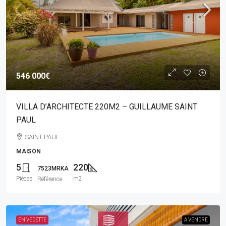
546 000€
VILLA D’ARCHITECTE 220M2 – GUILLAUME SAINT
PAUL
SAINT PAUL
MAISON
5
220
7523MRKA
Pièces
m2
Référence
EN VEDETTE
A VENDRE