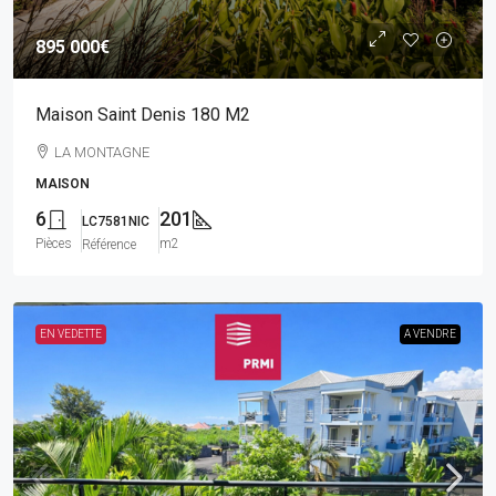
895 000€
Maison Saint Denis 180 M2
LA MONTAGNE
MAISON
6
201
LC7581NIC
Pièces
m2
Référence
EN VEDETTE
A VENDRE