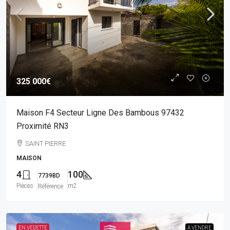
325 000€
Maison F4 Secteur Ligne Des Bambous 97432
Proximité RN3
SAINT PIERRE
MAISON
4
100
7739BD
Pièces
m2
Référence
EN VEDETTE
A VENDRE