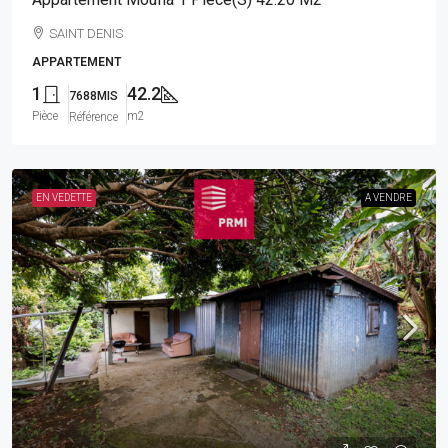
SAINT DENIS
APPARTEMENT
1
42.2
7688MIS
Pièce
m2
Référence
EN VEDETTE
A VENDRE