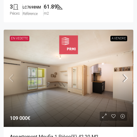
3
61.89
LC7698NM
Pièces
m2
Référence
EN VEDETTE
A VENDRE
109 000€
Appartement Moufia 1 Pièce(s) 42.20 M2