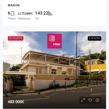
MAISON
6
143.22
LC7528NIC
Pièces
m2
Référence
EN VEDETTE
A VENDRE
483 000€