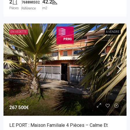
2
42.2
7688MIS02
Pièces
m2
Référence
EN VEDETTE
A VENDRE
267 500€
LE PORT : Maison Familiale 4 Pièces – Calme Et