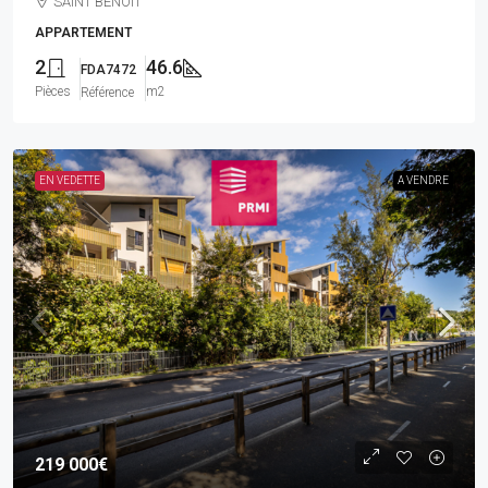
SAINT BENOIT
APPARTEMENT
2
46.6
FDA7472
Pièces
m2
Référence
EN VEDETTE
A VENDRE
219 000€