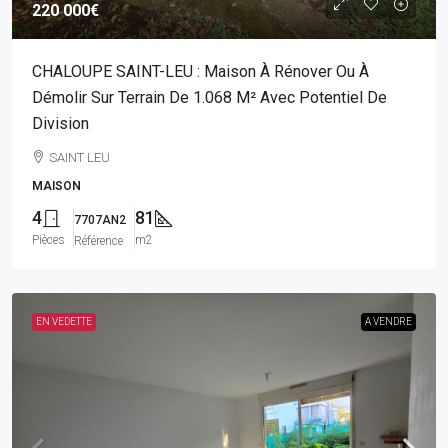
220 000€
CHALOUPE SAINT-LEU : Maison À Rénover Ou À
Démolir Sur Terrain De 1.068 M² Avec Potentiel De
Division
SAINT LEU
MAISON
4
81
7707AN2
Pièces
m2
Référence
EN VEDETTE
A VENDRE