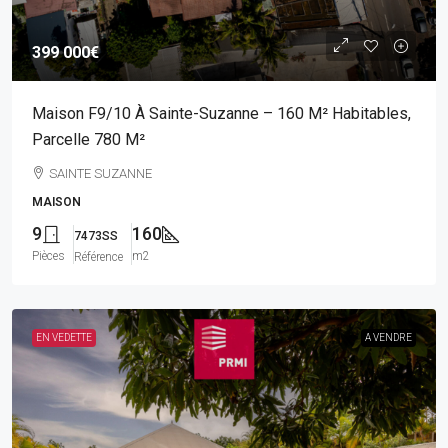
399 000€
Maison F9/10 À Sainte-Suzanne – 160 M² Habitables,
Parcelle 780 M²
SAINTE SUZANNE
MAISON
9
160
7473SS
Pièces
m2
Référence
EN VEDETTE
A VENDRE