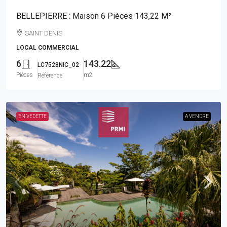
BELLEPIERRE : Maison 6 Pièces 143,22 M²
SAINT DENIS
LOCAL COMMERCIAL
6
143.22
LC7528NIC_02
Pièces
m2
Référence
EN VEDETTE
A VENDRE