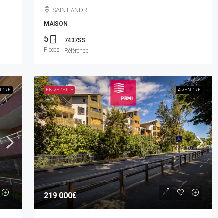
SAINT ANDRE
MAISON
5
7437SS
Pièces
Référence
NDRE
EN VEDETTE
A VENDRE
219 000€