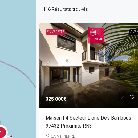
116
Résultats trouvés
EN VEDETTE
A VE
325 000€
Maison F4 Secteur Ligne Des Bambous
97432 Proximité RN3
7
SAINT PIERRE