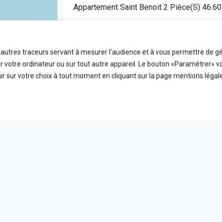
Appartement Saint Benoit 2 Pièce(s) 46.6
SAINT BENOIT
APPARTEMENT
t autres traceurs servant à mesurer l'audience et à vous permettre de gé
2
46.6
FDA7472
 votre ordinateur ou sur tout autre appareil. Le bouton «Paramétrer» v
Pièces
m2
Référence
r sur votre choix à tout moment en cliquant sur la page mentions légale
EN VEDETTE
A VE
ICES
LIENS UTILES
 ligne
Nos honoraires
PLEIN ÉCRAN
reetMap
contributors
t
Mentions Légales
s
Politique de confidentialité