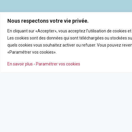
Nous respectons votre vie privée.
En cliquant sur «Accepter», vous acceptez l'utilisation de cookies e
Les cookies sont des données qui sont téléchargées ou stockées sur
quels cookies vous souhaitez activer ou refuser. Vous pouvez reveni
«Paramétrer vos cookies».
En savoir plus
-
Paramétrer vos cookies
NOS AGENCES
NOS SERV
Nous contacter
Estimation en
Leaflet
|
©
OpenSt
Nos agences
Recrutemen
Nos actualité