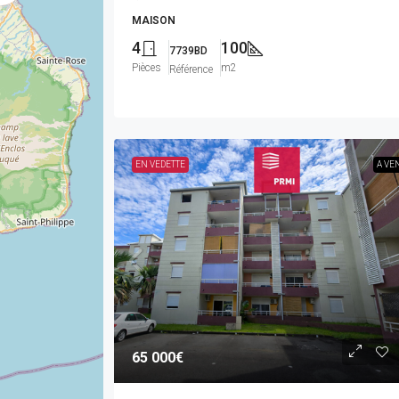
MAISON
4
100
7739BD
Pièces
m2
Référence
EN VEDETTE
A VE
65 000€