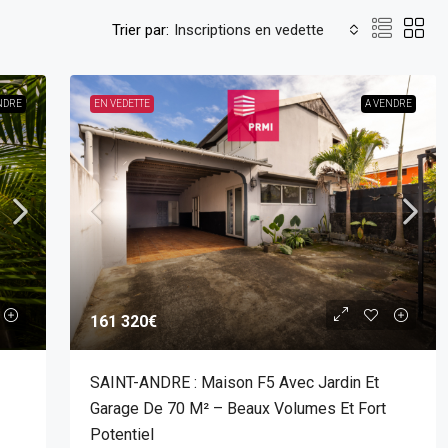
Trier par:
Inscriptions en vedette
NDRE
EN VEDETTE
A VENDRE
161 320€
SAINT-ANDRE : Maison F5 Avec Jardin Et
Garage De 70 M² – Beaux Volumes Et Fort
Potentiel