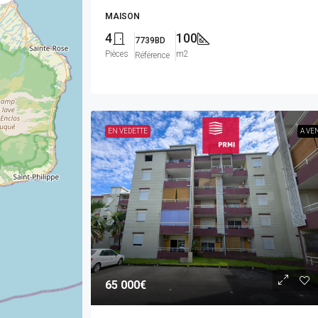
MAISON
4
100
7739BD
Pièces
m2
Référence
EN VEDETTE
A VE
65 000€