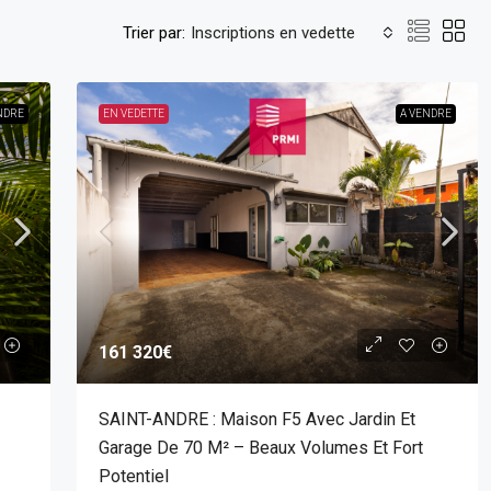
Trier par:
Inscriptions en vedette
NDRE
EN VEDETTE
A VENDRE
161 320€
SAINT-ANDRE : Maison F5 Avec Jardin Et
Garage De 70 M² – Beaux Volumes Et Fort
Potentiel