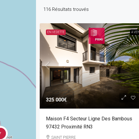
116
Résultats trouvés
EN VEDETTE
A VE
325 000€
Maison F4 Secteur Ligne Des Bambous
97432 Proximité RN3
7
SAINT PIERRE