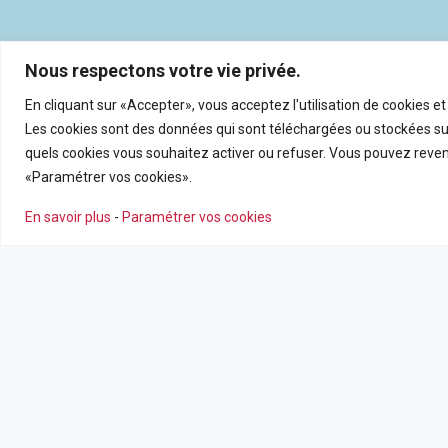
Nous respectons votre vie privée.
En cliquant sur «Accepter», vous acceptez l'utilisation de cookies e
Les cookies sont des données qui sont téléchargées ou stockées sur
quels cookies vous souhaitez activer ou refuser. Vous pouvez reveni
«Paramétrer vos cookies».
En savoir plus
-
Paramétrer vos cookies
NOS AGENCES
NOS SERV
Nous contacter
Estimation en
Leaflet
|
©
OpenSt
Nos agences
Recrutemen
Nos actualité