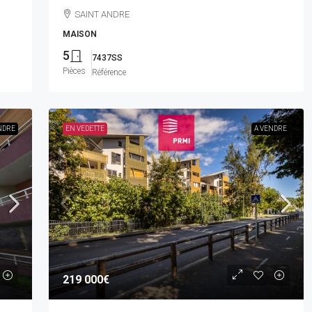
SAINT ANDRE
MAISON
5
7437SS
Pièces
Référence
NDRE
EN VEDETTE
A VENDRE
219 000€