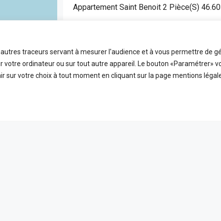
Appartement Saint Benoit 2 Pièce(s) 46.6
SAINT BENOIT
APPARTEMENT
t autres traceurs servant à mesurer l'audience et à vous permettre de gé
2
46.6
FDA7472
 votre ordinateur ou sur tout autre appareil. Le bouton «Paramétrer» v
Pièces
m2
Référence
r sur votre choix à tout moment en cliquant sur la page mentions légale
EN VEDETTE
A VE
ICES
LIENS UTILES
 ligne
Nos honoraires
PLEIN ÉCRAN
reetMap
contributors
t
Mentions Légales
s
Politique de confidentialité