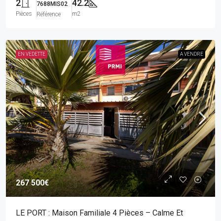
2
42.2
7688MIS02
Pièces
m2
Référence
EN VEDETTE
A VENDRE
267 500€
LE PORT : Maison Familiale 4 Pièces – Calme Et