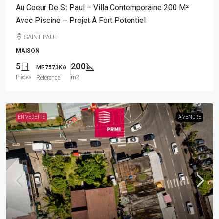
Au Coeur De St Paul – Villa Contemporaine 200 M²
Avec Piscine – Projet À Fort Potentiel
SAINT PAUL
MAISON
5
200
MR7573KA
Pièces
m2
Référence
EN VEDETTE
A VENDRE