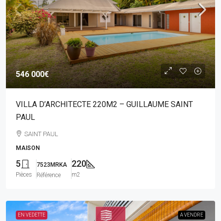
546 000€
VILLA D’ARCHITECTE 220M2 – GUILLAUME SAINT
PAUL
SAINT PAUL
MAISON
5
220
7523MRKA
Pièces
m2
Référence
EN VEDETTE
A VENDRE