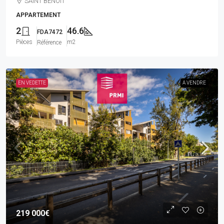
SAINT BENOIT
APPARTEMENT
2
46.6
FDA7472
Pièces
m2
Référence
EN VEDETTE
A VENDRE
219 000€