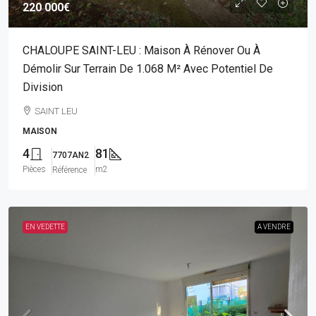
220 000€
CHALOUPE SAINT-LEU : Maison À Rénover Ou À
Démolir Sur Terrain De 1.068 M² Avec Potentiel De
Division
SAINT LEU
MAISON
4
81
7707AN2
Pièces
m2
Référence
EN VEDETTE
A VENDRE