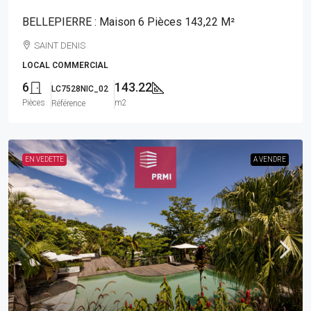
BELLEPIERRE : Maison 6 Pièces 143,22 M²
SAINT DENIS
LOCAL COMMERCIAL
6
143.22
LC7528NIC_02
Pièces
m2
Référence
EN VEDETTE
A VENDRE