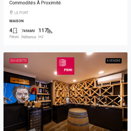
Commodités À Proximité
LE PORT
MAISON
4
117
7496MV
Pièces
m2
Référence
EN VEDETTE
A VENDRE