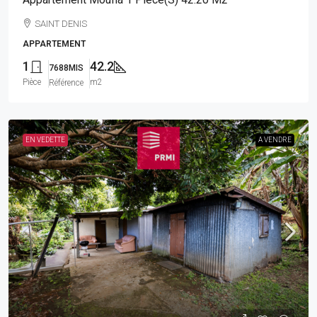
SAINT DENIS
APPARTEMENT
1
42.2
7688MIS
Pièce
m2
Référence
EN VEDETTE
A VENDRE