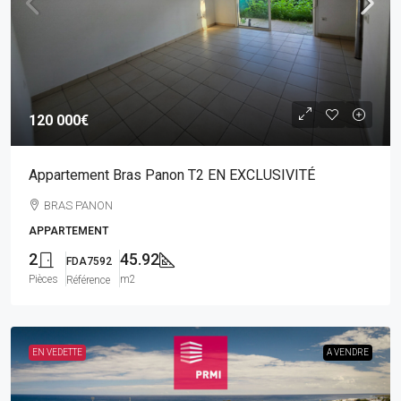
120 000€
Appartement Bras Panon T2 EN EXCLUSIVITÉ
BRAS PANON
APPARTEMENT
2
45.92
FDA7592
Pièces
m2
Référence
EN VEDETTE
A VENDRE