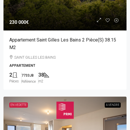
230 000€
Appartement Saint Gilles Les Bains 2 Pièce(s) 38.15
M2
SAINT GILLES LES BAINS
APPARTEMENT
2
38
7733JB
Pièces
m2
Référence
EN VEDETTE
A VENDRE