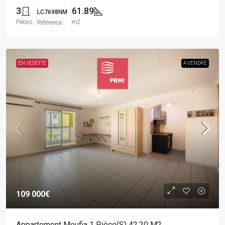
3
61.89
LC7698NM
Pièces
m2
Référence
EN VEDETTE
A VENDRE
109 000€
Appartement Moufia 1 Pièce(s) 42.20 M2