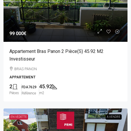
99 000€
Appartement Bras Panon 2 Pièce(s) 45.92 M2
Investisseur
BRAS PANON
APPARTEMENT
2
45.92
FDA7629
Pièces
m2
Référence
EN VEDETTE
A VENDRE