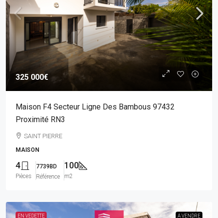
325 000€
Maison F4 Secteur Ligne Des Bambous 97432
Proximité RN3
SAINT PIERRE
MAISON
4
100
7739BD
Pièces
m2
Référence
EN VEDETTE
A VENDRE