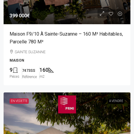
399 000€
Maison F9/10 À Sainte-Suzanne – 160 M² Habitables,
Parcelle 780 M²
SAINTE SUZANNE
MAISON
9
160
7473SS
Pièces
m2
Référence
EN VEDETTE
A VENDRE