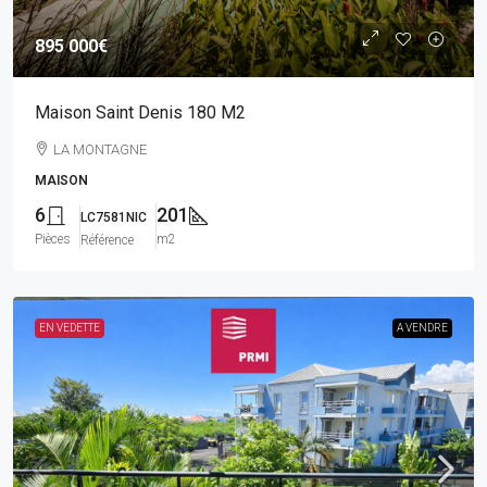
895 000€
Maison Saint Denis 180 M2
LA MONTAGNE
MAISON
6
201
LC7581NIC
Pièces
m2
Référence
EN VEDETTE
A VENDRE