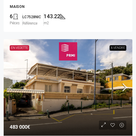
MAISON
6
143.22
LC7528NIC
Pièces
m2
Référence
EN VEDETTE
A VENDRE
483 000€