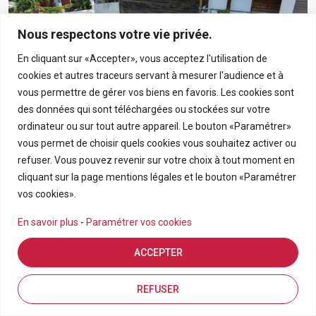
Nous respectons votre vie privée.
En cliquant sur «Accepter», vous acceptez l'utilisation de
cookies et autres traceurs servant à mesurer l'audience et à
vous permettre de gérer vos biens en favoris. Les cookies sont
des données qui sont téléchargées ou stockées sur votre
ordinateur ou sur tout autre appareil. Le bouton «Paramétrer»
vous permet de choisir quels cookies vous souhaitez activer ou
190 000€
refuser. Vous pouvez revenir sur votre choix à tout moment en
cliquant sur la page mentions légales et le bouton «Paramétrer
Appartement T3 En Rez-De-Chaussée Avec Grand
vos cookies».
Jardin Privatif Dans Résidence Calme À Bras-Panon
En savoir plus
-
Paramétrer vos cookies
BRAS PANON
ACCEPTER
APPARTEMENT
3
69.21
Estimation en ligne
FDA7569
Inscriptions
Vue de la carte
REFUSER
Pièces
m2
Référence