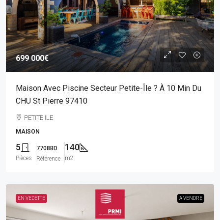
699 000€
Maison Avec Piscine Secteur Petite-Île ? À 10 Min Du
CHU St Pierre 97410
PETITE ILE
MAISON
5
140
7708BD
Pièces
m2
Référence
EN VEDETTE
A VENDRE