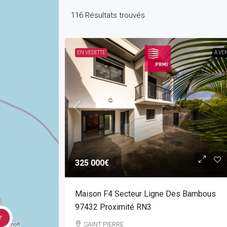
116
Résultats trouvés
EN VEDETTE
A VE
325 000€
Maison F4 Secteur Ligne Des Bambous
97432 Proximité RN3
7
SAINT PIERRE