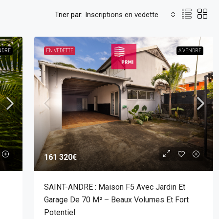
Trier par:
Inscriptions en vedette
NDRE
EN VEDETTE
A VENDRE
161 320€
SAINT-ANDRE : Maison F5 Avec Jardin Et
Garage De 70 M² – Beaux Volumes Et Fort
Potentiel