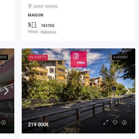
SAINT ANDRE
MAISON
5
7437SS
Pièces
Référence
NDRE
EN VEDETTE
A VENDRE
219 000€