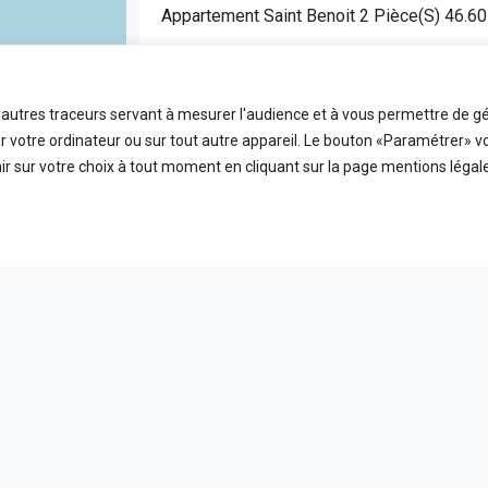
Appartement Saint Benoit 2 Pièce(s) 46.6
SAINT BENOIT
APPARTEMENT
t autres traceurs servant à mesurer l'audience et à vous permettre de gé
2
46.6
FDA7472
 votre ordinateur ou sur tout autre appareil. Le bouton «Paramétrer» v
Pièces
m2
Référence
r sur votre choix à tout moment en cliquant sur la page mentions légale
EN VEDETTE
A VE
ICES
LIENS UTILES
 ligne
Nos honoraires
PLEIN ÉCRAN
reetMap
contributors
t
Mentions Légales
s
Politique de confidentialité