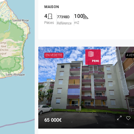
MAISON
4
100
7739BD
Pièces
m2
Référence
EN VEDETTE
A VE
65 000€