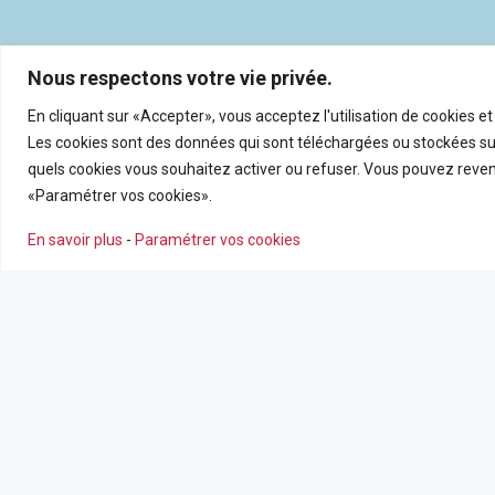
Nous respectons votre vie privée.
En cliquant sur «Accepter», vous acceptez l'utilisation de cookies e
Les cookies sont des données qui sont téléchargées ou stockées sur
quels cookies vous souhaitez activer ou refuser. Vous pouvez reveni
«Paramétrer vos cookies».
En savoir plus
-
Paramétrer vos cookies
NOS AGENCES
NOS SERV
Nous contacter
Estimation en
Leaflet
|
©
OpenSt
Nos agences
Recrutemen
Nos actualité