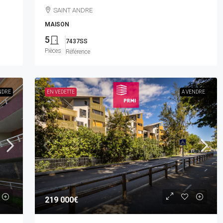
SAINT ANDRE
MAISON
5
7437SS
Pièces
Référence
NDRE
EN VEDETTE
A VENDRE
219 000€