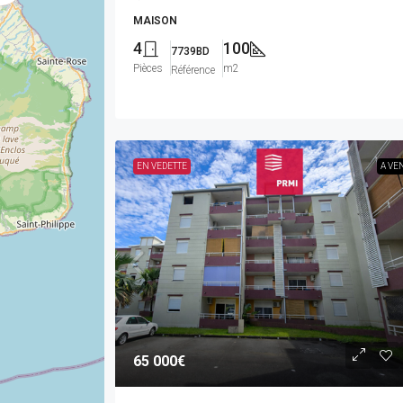
MAISON
4
100
7739BD
Pièces
m2
Référence
EN VEDETTE
A VE
65 000€