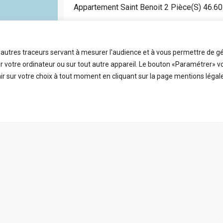
Appartement Saint Benoit 2 Pièce(s) 46.6
SAINT BENOIT
APPARTEMENT
t autres traceurs servant à mesurer l'audience et à vous permettre de gé
2
46.6
FDA7472
 votre ordinateur ou sur tout autre appareil. Le bouton «Paramétrer» v
Pièces
m2
Référence
r sur votre choix à tout moment en cliquant sur la page mentions légale
EN VEDETTE
A VE
ICES
LIENS UTILES
 ligne
Nos honoraires
PLEIN ÉCRAN
reetMap
contributors
t
Mentions Légales
s
Politique de confidentialité