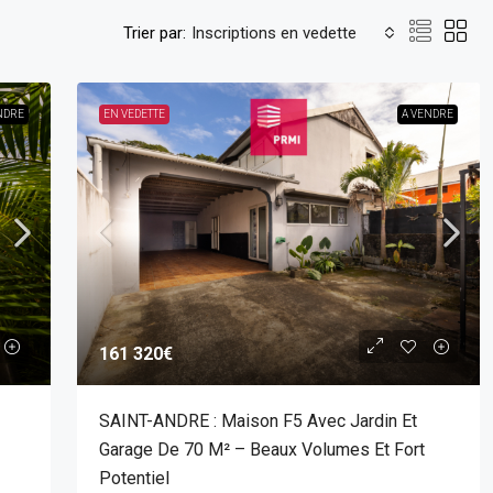
Trier par:
Inscriptions en vedette
NDRE
EN VEDETTE
A VENDRE
161 320€
SAINT-ANDRE : Maison F5 Avec Jardin Et
Garage De 70 M² – Beaux Volumes Et Fort
Potentiel