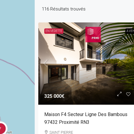
116
Résultats trouvés
EN VEDETTE
A VE
325 000€
Maison F4 Secteur Ligne Des Bambous
97432 Proximité RN3
7
SAINT PIERRE