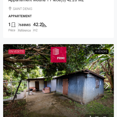
SAINT DENIS
APPARTEMENT
1
42.2
7688MIS
Pièce
m2
Référence
EN VEDETTE
A VENDRE