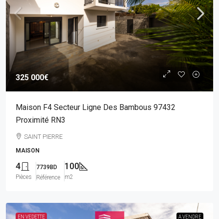
325 000€
Maison F4 Secteur Ligne Des Bambous 97432
Proximité RN3
SAINT PIERRE
MAISON
4
100
7739BD
Pièces
m2
Référence
EN VEDETTE
A VENDRE