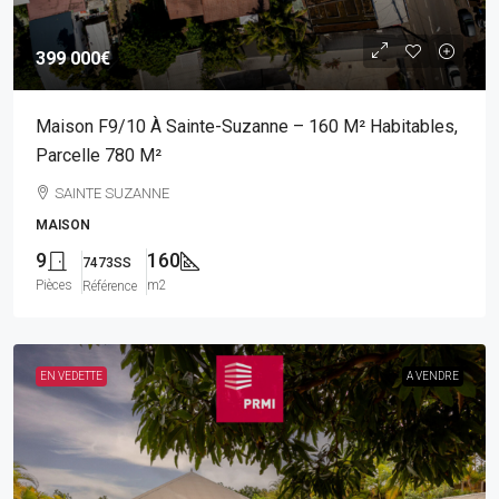
399 000€
Maison F9/10 À Sainte-Suzanne – 160 M² Habitables,
Parcelle 780 M²
SAINTE SUZANNE
MAISON
9
160
7473SS
Pièces
m2
Référence
EN VEDETTE
A VENDRE