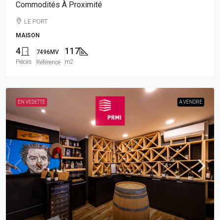
Commodités À Proximité
LE PORT
MAISON
4
117
7496MV
Pièces
m2
Référence
EN VEDETTE
A VENDRE