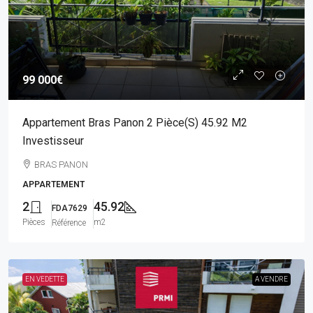
99 000€
Appartement Bras Panon 2 Pièce(s) 45.92 M2
Investisseur
BRAS PANON
APPARTEMENT
2
45.92
FDA7629
Pièces
m2
Référence
EN VEDETTE
A VENDRE