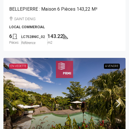
BELLEPIERRE : Maison 6 Pièces 143,22 M²
SAINT DENIS
LOCAL COMMERCIAL
6
143.22
LC7528NIC_02
Pièces
m2
Référence
EN VEDETTE
A VENDRE