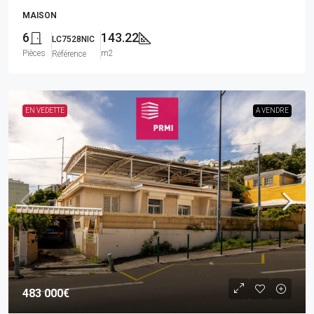
MAISON
6
143.22
LC7528NIC
Pièces
m2
Référence
EN VEDETTE
A VENDRE
483 000€