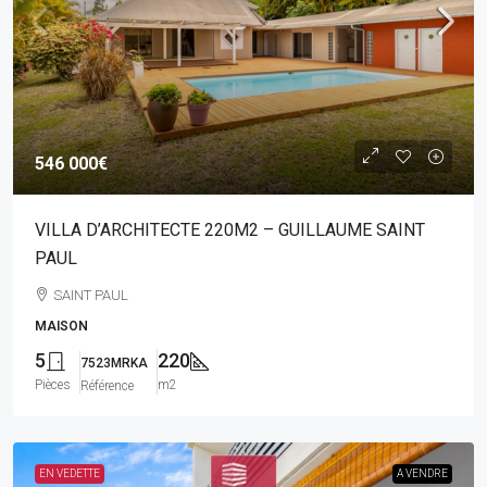
546 000€
VILLA D’ARCHITECTE 220M2 – GUILLAUME SAINT
PAUL
SAINT PAUL
MAISON
5
220
7523MRKA
Pièces
m2
Référence
EN VEDETTE
A VENDRE