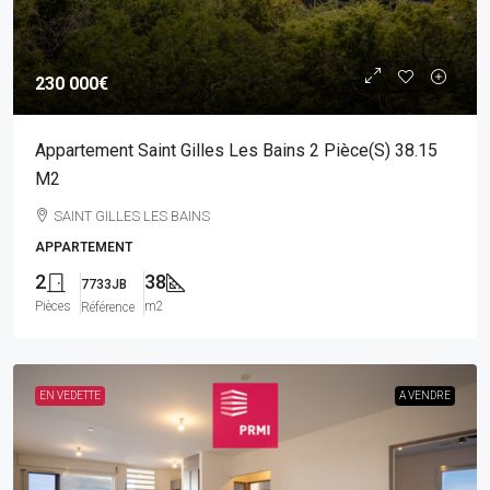
230 000€
Appartement Saint Gilles Les Bains 2 Pièce(s) 38.15
M2
SAINT GILLES LES BAINS
APPARTEMENT
2
38
7733JB
Pièces
m2
Référence
EN VEDETTE
A VENDRE