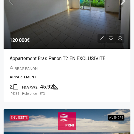
120 000€
Appartement Bras Panon T2 EN EXCLUSIVITÉ
BRAS PANON
APPARTEMENT
2
45.92
FDA7592
Pièces
m2
Référence
EN VEDETTE
A VENDRE