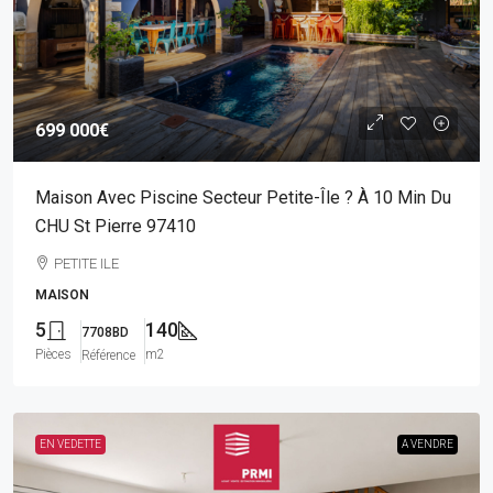
699 000€
Maison Avec Piscine Secteur Petite-Île ? À 10 Min Du
CHU St Pierre 97410
PETITE ILE
MAISON
5
140
7708BD
Pièces
m2
Référence
EN VEDETTE
A VENDRE