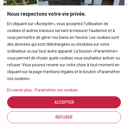
Nous respectons votre vie privée.
En cliquant sur «Accepter», vous acceptez l'utilisation de
cookies et autres traceurs servant à mesurer l'audience et à
vous permettre de gérer vos biens en favoris. Les cookies sont
des données qui sont téléchargées ou stockées sur votre
ordinateur ou sur tout autre appareil. Le bouton «Paramétrer»
vous permet de choisir quels cookies vous souhaitez activer ou
190 000€
refuser. Vous pouvez revenir sur votre choix à tout moment en
cliquant sur la page mentions légales et le bouton «Paramétrer
Appartement T3 En Rez-De-Chaussée Avec Grand
vos cookies».
Jardin Privatif Dans Résidence Calme À Bras-Panon
En savoir plus
-
Paramétrer vos cookies
BRAS PANON
ACCEPTER
APPARTEMENT
3
69.21
Estimation en ligne
FDA7569
Inscriptions
Vue de la carte
REFUSER
Pièces
m2
Référence