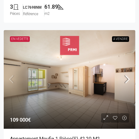
3
61.89
LC7698NM
Pièces
m2
Référence
EN VEDETTE
A VENDRE
109 000€
Appartement Moufia 1 Pièce(s) 42.20 M2