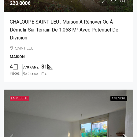
220 000€
CHALOUPE SAINT-LEU : Maison À Rénover Ou À
Démolir Sur Terrain De 1.068 M² Avec Potentiel De
Division
SAINT LEU
MAISON
4
81
7707AN2
Pièces
m2
Référence
EN VEDETTE
A VENDRE