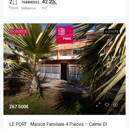
2
42.2
7688MIS02
Pièces
m2
Référence
EN VEDETTE
A VENDRE
267 500€
LE PORT : Maison Familiale 4 Pièces – Calme Et