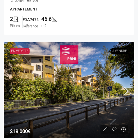
SAINT BENOIT
APPARTEMENT
2
46.6
FDA7472
Pièces
m2
Référence
EN VEDETTE
A VENDRE
219 000€