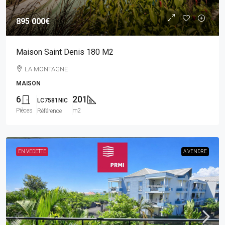
895 000€
Maison Saint Denis 180 M2
LA MONTAGNE
MAISON
6
201
LC7581NIC
Pièces
m2
Référence
EN VEDETTE
A VENDRE