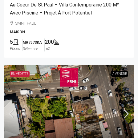
Au Coeur De St Paul – Villa Contemporaine 200 M²
Avec Piscine – Projet À Fort Potentiel
SAINT PAUL
MAISON
5
200
MR7573KA
Pièces
m2
Référence
EN VEDETTE
A VENDRE