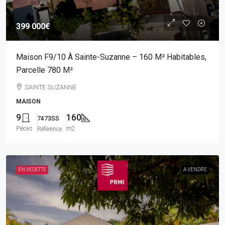
399 000€
Maison F9/10 À Sainte-Suzanne – 160 M² Habitables,
Parcelle 780 M²
SAINTE SUZANNE
MAISON
9
160
7473SS
Pièces
m2
Référence
EN VEDETTE
A VENDRE