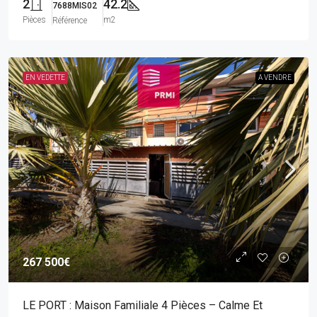
2
42.2
7688MIS02
Pièces
m2
Référence
EN VEDETTE
A VENDRE
267 500€
LE PORT : Maison Familiale 4 Pièces – Calme Et