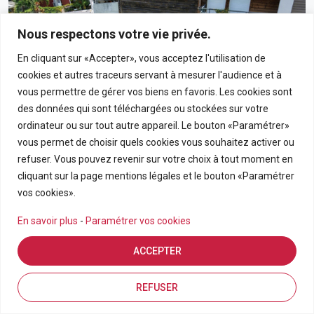
Nous respectons votre vie privée.
En cliquant sur «Accepter», vous acceptez l'utilisation de
cookies et autres traceurs servant à mesurer l'audience et à
vous permettre de gérer vos biens en favoris. Les cookies sont
des données qui sont téléchargées ou stockées sur votre
ordinateur ou sur tout autre appareil. Le bouton «Paramétrer»
vous permet de choisir quels cookies vous souhaitez activer ou
190 000€
refuser. Vous pouvez revenir sur votre choix à tout moment en
cliquant sur la page mentions légales et le bouton «Paramétrer
Appartement T3 En Rez-De-Chaussée Avec Grand
vos cookies».
Jardin Privatif Dans Résidence Calme À Bras-Panon
En savoir plus
-
Paramétrer vos cookies
BRAS PANON
ACCEPTER
APPARTEMENT
3
69.21
Estimation en ligne
FDA7569
Inscriptions
Vue de la carte
REFUSER
Pièces
m2
Référence