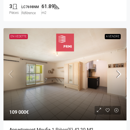
3
61.89
LC7698NM
Pièces
m2
Référence
EN VEDETTE
A VENDRE
109 000€
Appartement Moufia 1 Pièce(s) 42.20 M2