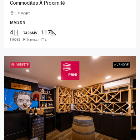
Commodités À Proximité
LE PORT
MAISON
4
117
7496MV
Pièces
m2
Référence
EN VEDETTE
A VENDRE