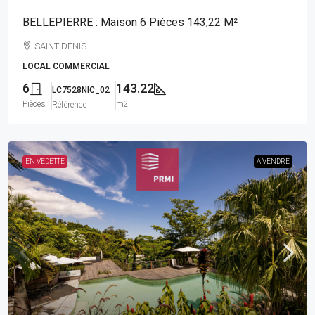
BELLEPIERRE : Maison 6 Pièces 143,22 M²
SAINT DENIS
LOCAL COMMERCIAL
6
143.22
LC7528NIC_02
Pièces
m2
Référence
EN VEDETTE
A VENDRE