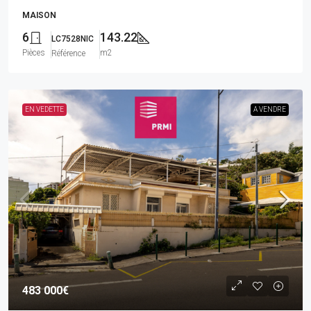
MAISON
6
143.22
LC7528NIC
Pièces
m2
Référence
EN VEDETTE
A VENDRE
483 000€