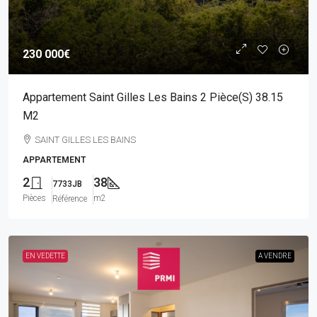
230 000€
Appartement Saint Gilles Les Bains 2 Pièce(s) 38.15
M2
SAINT GILLES LES BAINS
APPARTEMENT
2
38
7733JB
Pièces
m2
Référence
EN VEDETTE
A VENDRE