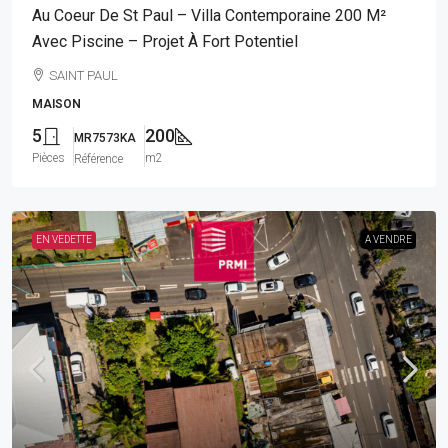
Au Coeur De St Paul – Villa Contemporaine 200 M²
Avec Piscine – Projet À Fort Potentiel
SAINT PAUL
MAISON
5
200
MR7573KA
Pièces
m2
Référence
EN VEDETTE
A VENDRE