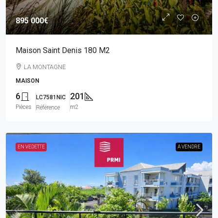
895 000€
Maison Saint Denis 180 M2
LA MONTAGNE
MAISON
6
201
LC7581NIC
Pièces
m2
Référence
EN VEDETTE
A VENDRE