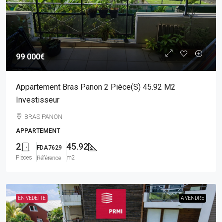
99 000€
Appartement Bras Panon 2 Pièce(s) 45.92 M2
Investisseur
BRAS PANON
APPARTEMENT
2
45.92
FDA7629
Pièces
m2
Référence
EN VEDETTE
A VENDRE