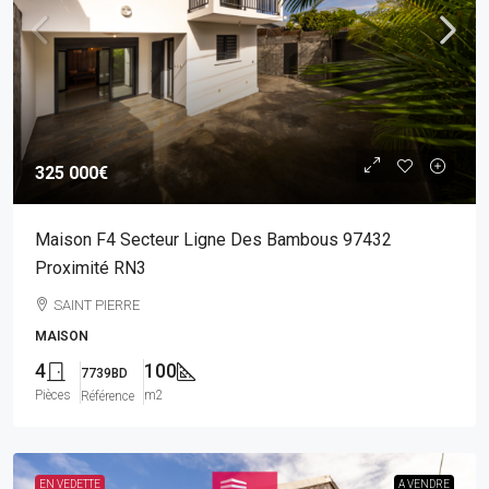
325 000€
Maison F4 Secteur Ligne Des Bambous 97432
Proximité RN3
SAINT PIERRE
MAISON
4
100
7739BD
Pièces
m2
Référence
EN VEDETTE
A VENDRE