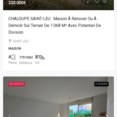
220 000€
CHALOUPE SAINT-LEU : Maison À Rénover Ou À
Démolir Sur Terrain De 1.068 M² Avec Potentiel De
Division
SAINT LEU
MAISON
4
81
7707AN2
Pièces
m2
Référence
EN VEDETTE
A VENDRE