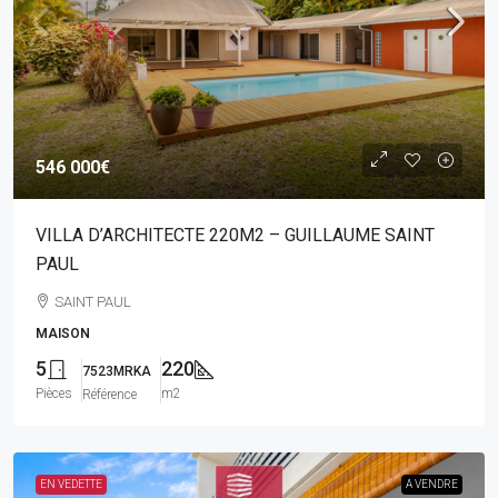
546 000€
VILLA D’ARCHITECTE 220M2 – GUILLAUME SAINT
PAUL
SAINT PAUL
MAISON
5
220
7523MRKA
Pièces
m2
Référence
EN VEDETTE
A VENDRE