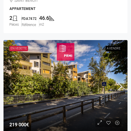
SAINT BENOIT
APPARTEMENT
2
46.6
FDA7472
Pièces
m2
Référence
EN VEDETTE
A VENDRE
219 000€