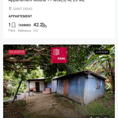
SAINT DENIS
APPARTEMENT
1
42.2
7688MIS
Pièce
m2
Référence
EN VEDETTE
A VENDRE