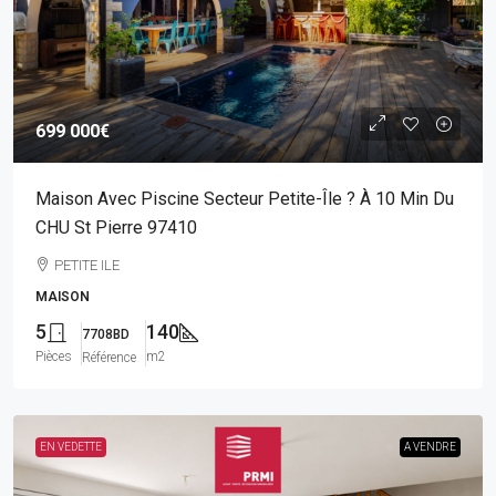
699 000€
Maison Avec Piscine Secteur Petite-Île ? À 10 Min Du
CHU St Pierre 97410
PETITE ILE
MAISON
5
140
7708BD
Pièces
m2
Référence
EN VEDETTE
A VENDRE