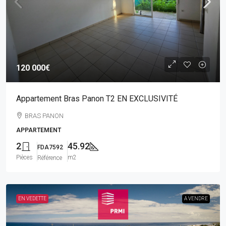
120 000€
Appartement Bras Panon T2 EN EXCLUSIVITÉ
BRAS PANON
APPARTEMENT
2
45.92
FDA7592
Pièces
m2
Référence
EN VEDETTE
A VENDRE