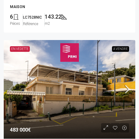
MAISON
6
143.22
LC7528NIC
Pièces
m2
Référence
EN VEDETTE
A VENDRE
483 000€