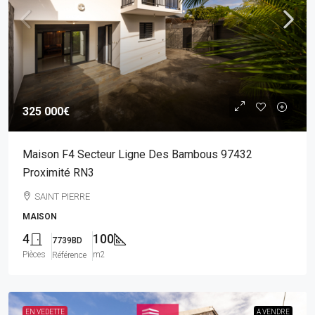
325 000€
Maison F4 Secteur Ligne Des Bambous 97432
Proximité RN3
SAINT PIERRE
MAISON
4
100
7739BD
Pièces
m2
Référence
EN VEDETTE
A VENDRE