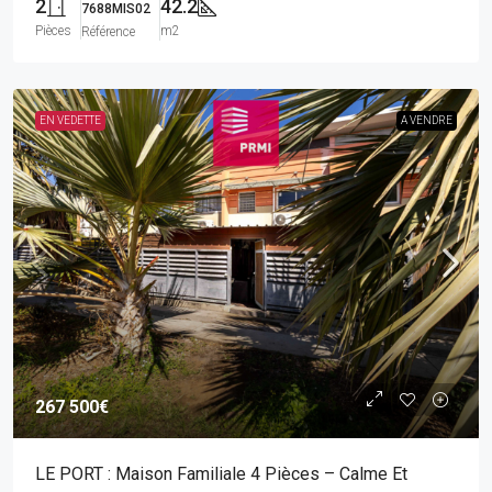
2
42.2
7688MIS02
Pièces
m2
Référence
EN VEDETTE
A VENDRE
267 500€
LE PORT : Maison Familiale 4 Pièces – Calme Et