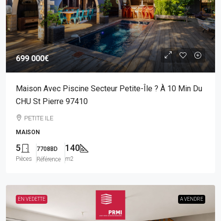
699 000€
Maison Avec Piscine Secteur Petite-Île ? À 10 Min Du
CHU St Pierre 97410
PETITE ILE
MAISON
5
140
7708BD
Pièces
m2
Référence
EN VEDETTE
A VENDRE