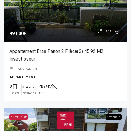
99 000€
Appartement Bras Panon 2 Pièce(s) 45.92 M2
Investisseur
BRAS PANON
APPARTEMENT
2
45.92
FDA7629
Pièces
m2
Référence
EN VEDETTE
A VENDRE