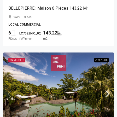
BELLEPIERRE : Maison 6 Pièces 143,22 M²
SAINT DENIS
LOCAL COMMERCIAL
6
143.22
LC7528NIC_02
Pièces
m2
Référence
EN VEDETTE
A VENDRE