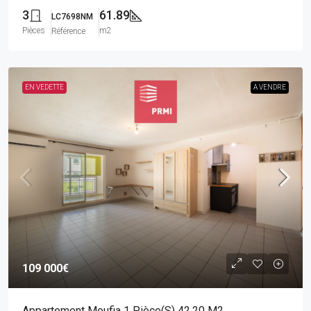
3
61.89
LC7698NM
Pièces
m2
Référence
EN VEDETTE
A VENDRE
109 000€
Appartement Moufia 1 Pièce(s) 42.20 M2