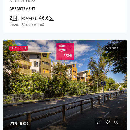
SAINT BENOIT
APPARTEMENT
2
46.6
FDA7472
Pièces
m2
Référence
EN VEDETTE
A VENDRE
219 000€