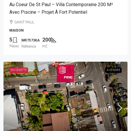
Au Coeur De St Paul – Villa Contemporaine 200 M²
Avec Piscine – Projet À Fort Potentiel
SAINT PAUL
MAISON
5
200
MR7573KA
Pièces
m2
Référence
EN VEDETTE
A VENDRE