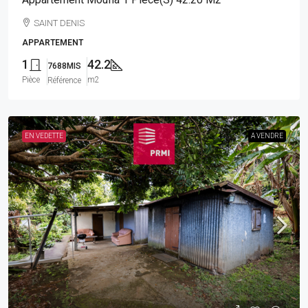
SAINT DENIS
APPARTEMENT
1
42.2
7688MIS
Pièce
m2
Référence
EN VEDETTE
A VENDRE