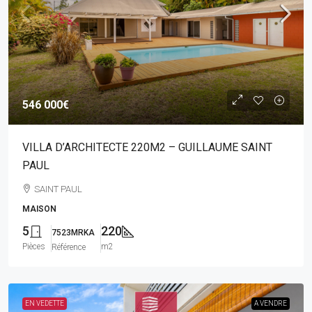
546 000€
VILLA D’ARCHITECTE 220M2 – GUILLAUME SAINT
PAUL
SAINT PAUL
MAISON
5
220
7523MRKA
Pièces
m2
Référence
EN VEDETTE
A VENDRE