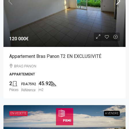
120 000€
Appartement Bras Panon T2 EN EXCLUSIVITÉ
BRAS PANON
APPARTEMENT
2
45.92
FDA7592
Pièces
m2
Référence
EN VEDETTE
A VENDRE