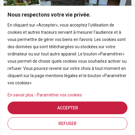
Nous respectons votre vie privée.
En cliquant sur «Accepter», vous acceptez l'utilisation de
cookies et autres traceurs servant à mesurer l'audience et à
vous permettre de gérer vos biens en favoris. Les cookies sont
des données qui sont téléchargées ou stockées sur votre
ordinateur ou sur tout autre appareil. Le bouton «Paramétrer»
vous permet de choisir quels cookies vous souhaitez activer ou
190 000€
refuser. Vous pouvez revenir sur votre choix à tout moment en
cliquant sur la page mentions légales et le bouton «Paramétrer
Appartement T3 En Rez-De-Chaussée Avec Grand
vos cookies».
Jardin Privatif Dans Résidence Calme À Bras-Panon
En savoir plus
-
Paramétrer vos cookies
BRAS PANON
ACCEPTER
APPARTEMENT
3
69.21
Estimation en ligne
FDA7569
Inscriptions
Vue de la carte
REFUSER
Pièces
m2
Référence