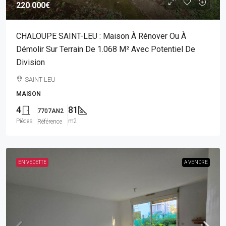
220 000€
CHALOUPE SAINT-LEU : Maison À Rénover Ou À
Démolir Sur Terrain De 1.068 M² Avec Potentiel De
Division
SAINT LEU
MAISON
4
81
7707AN2
Pièces
m2
Référence
EN VEDETTE
A VENDRE