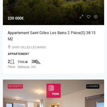
230 000€
Appartement Saint Gilles Les Bains 2 Pièce(s) 38.15
M2
SAINT GILLES LES BAINS
APPARTEMENT
2
38
7733JB
Pièces
m2
Référence
EN VEDETTE
A VENDRE