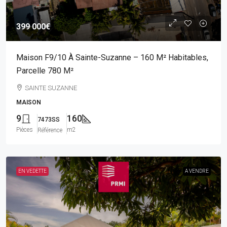
399 000€
Maison F9/10 À Sainte-Suzanne – 160 M² Habitables,
Parcelle 780 M²
SAINTE SUZANNE
MAISON
9
160
7473SS
Pièces
m2
Référence
EN VEDETTE
A VENDRE