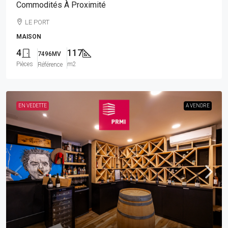
Commodités À Proximité
LE PORT
MAISON
4
117
7496MV
Pièces
m2
Référence
EN VEDETTE
A VENDRE