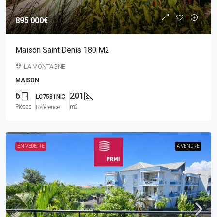
895 000€
Maison Saint Denis 180 M2
LA MONTAGNE
MAISON
6
201
LC7581NIC
Pièces
m2
Référence
EN VEDETTE
A VENDRE