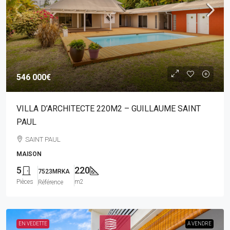
546 000€
VILLA D’ARCHITECTE 220M2 – GUILLAUME SAINT
PAUL
SAINT PAUL
MAISON
5
220
7523MRKA
Pièces
m2
Référence
EN VEDETTE
A VENDRE