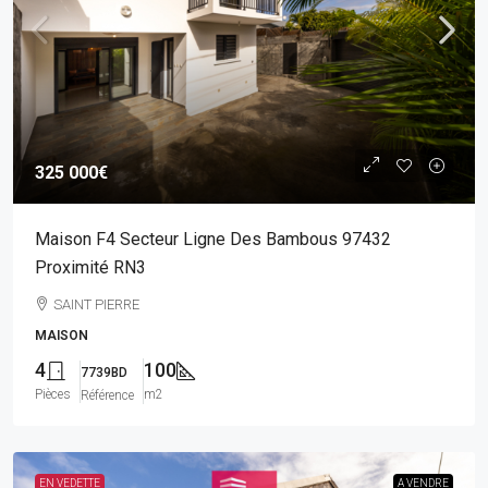
325 000€
Maison F4 Secteur Ligne Des Bambous 97432
Proximité RN3
SAINT PIERRE
MAISON
4
100
7739BD
Pièces
m2
Référence
EN VEDETTE
A VENDRE