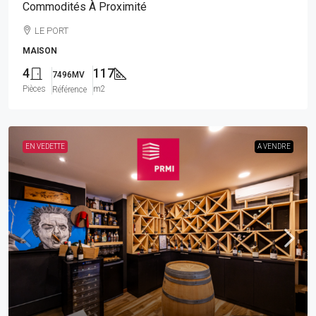
Commodités À Proximité
LE PORT
MAISON
4
117
7496MV
Pièces
m2
Référence
EN VEDETTE
A VENDRE