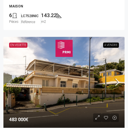
MAISON
6
143.22
LC7528NIC
Pièces
m2
Référence
EN VEDETTE
A VENDRE
483 000€