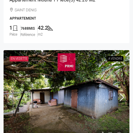
SAINT DENIS
APPARTEMENT
1
42.2
7688MIS
Pièce
m2
Référence
EN VEDETTE
A VENDRE