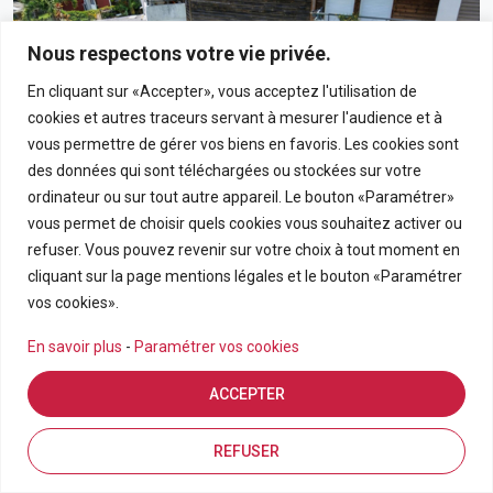
Nous respectons votre vie privée.
En cliquant sur «Accepter», vous acceptez l'utilisation de
cookies et autres traceurs servant à mesurer l'audience et à
vous permettre de gérer vos biens en favoris. Les cookies sont
des données qui sont téléchargées ou stockées sur votre
ordinateur ou sur tout autre appareil. Le bouton «Paramétrer»
vous permet de choisir quels cookies vous souhaitez activer ou
190 000€
refuser. Vous pouvez revenir sur votre choix à tout moment en
cliquant sur la page mentions légales et le bouton «Paramétrer
Appartement T3 En Rez-De-Chaussée Avec Grand
vos cookies».
Jardin Privatif Dans Résidence Calme À Bras-Panon
En savoir plus
-
Paramétrer vos cookies
BRAS PANON
ACCEPTER
APPARTEMENT
3
69.21
Estimation en ligne
FDA7569
Inscriptions
Vue de la carte
REFUSER
Pièces
m2
Référence