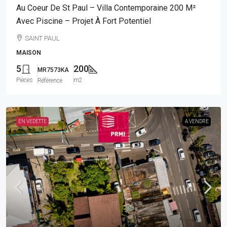
Au Coeur De St Paul – Villa Contemporaine 200 M²
Avec Piscine – Projet À Fort Potentiel
SAINT PAUL
MAISON
5
200
MR7573KA
Pièces
m2
Référence
EN VEDETTE
A VENDRE