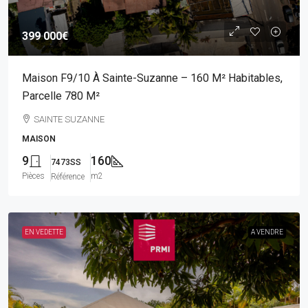
399 000€
Maison F9/10 À Sainte-Suzanne – 160 M² Habitables,
Parcelle 780 M²
SAINTE SUZANNE
MAISON
9
160
7473SS
Pièces
m2
Référence
EN VEDETTE
A VENDRE