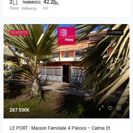
2
42.2
7688MIS02
Pièces
m2
Référence
EN VEDETTE
A VENDRE
267 500€
LE PORT : Maison Familiale 4 Pièces – Calme Et