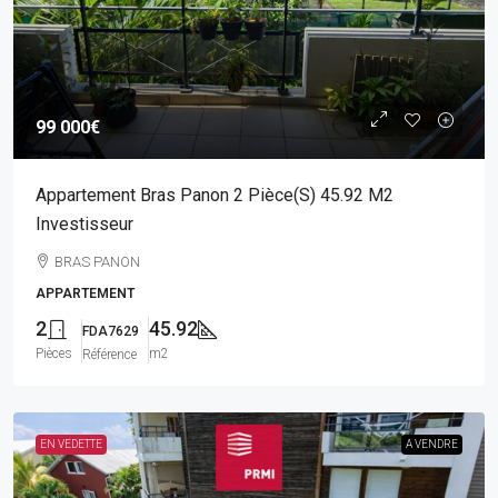
99 000€
Appartement Bras Panon 2 Pièce(s) 45.92 M2
Investisseur
BRAS PANON
APPARTEMENT
2
45.92
FDA7629
Pièces
m2
Référence
EN VEDETTE
A VENDRE