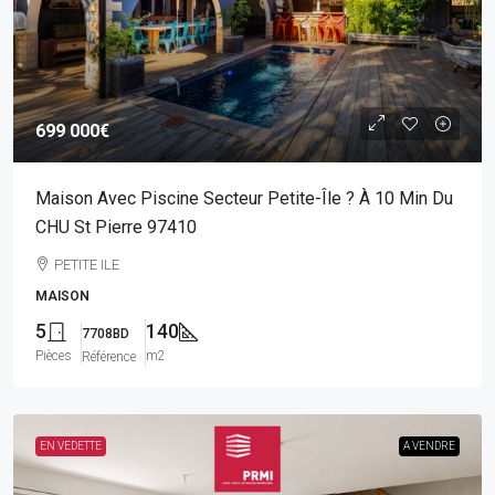
699 000€
Maison Avec Piscine Secteur Petite-Île ? À 10 Min Du
CHU St Pierre 97410
PETITE ILE
MAISON
5
140
7708BD
Pièces
m2
Référence
EN VEDETTE
A VENDRE