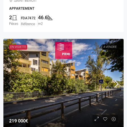
SAINT BENOIT
APPARTEMENT
2
46.6
FDA7472
Pièces
m2
Référence
EN VEDETTE
A VENDRE
219 000€