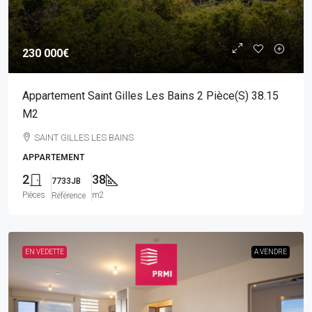
230 000€
Appartement Saint Gilles Les Bains 2 Pièce(s) 38.15
M2
SAINT GILLES LES BAINS
APPARTEMENT
2
38
7733JB
Pièces
m2
Référence
EN VEDETTE
A VENDRE