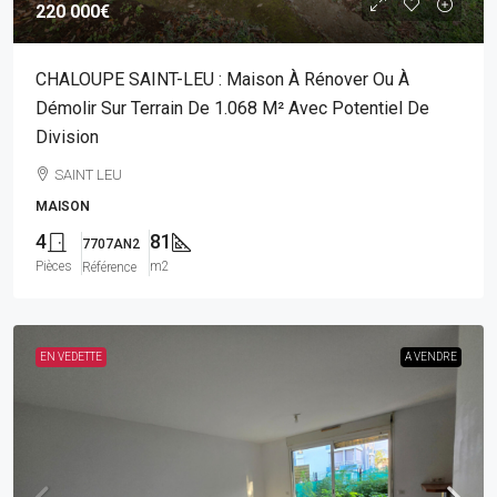
220 000€
CHALOUPE SAINT-LEU : Maison À Rénover Ou À
Démolir Sur Terrain De 1.068 M² Avec Potentiel De
Division
SAINT LEU
MAISON
4
81
7707AN2
Pièces
m2
Référence
EN VEDETTE
A VENDRE