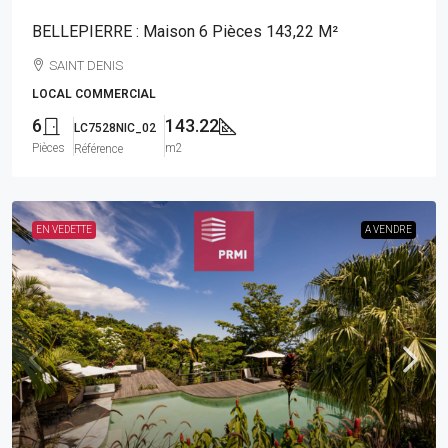
BELLEPIERRE : Maison 6 Pièces 143,22 M²
SAINT DENIS
LOCAL COMMERCIAL
6
143.22
LC7528NIC_02
Pièces
m2
Référence
EN VEDETTE
A VENDRE