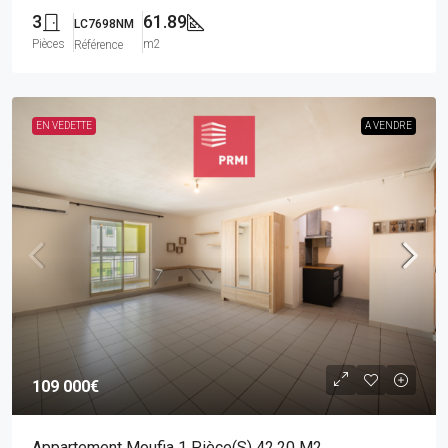
3
61.89
LC7698NM
Pièces
m2
Référence
EN VEDETTE
A VENDRE
109 000€
Appartement Moufia 1 Pièce(s) 42.20 M2