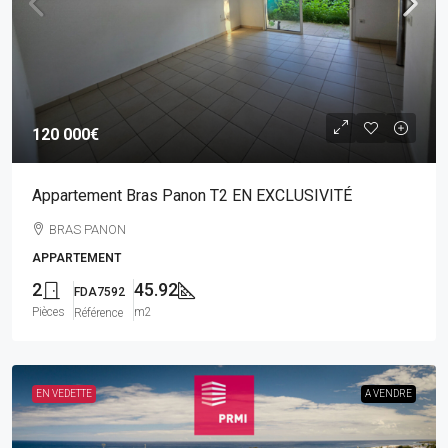
120 000€
Appartement Bras Panon T2 EN EXCLUSIVITÉ
BRAS PANON
APPARTEMENT
2
45.92
FDA7592
Pièces
m2
Référence
EN VEDETTE
A VENDRE