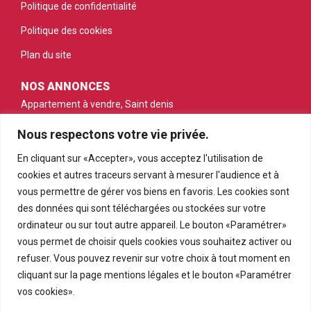
Politique de confidentialité
Politique des cookies
Plan du site
NOS ANNONCES
Appartement à vendre, Saint denis
Maison à vendre, Saint denis
Nous respectons votre vie privée.
Appartement à vendre, Saint gilles les bains
En cliquant sur «Accepter», vous acceptez l'utilisation de
cookies et autres traceurs servant à mesurer l'audience et à
Appartement à vendre, Saint pierre
vous permettre de gérer vos biens en favoris. Les cookies sont
Appartement à vendre, Le tampon
des données qui sont téléchargées ou stockées sur votre
ordinateur ou sur tout autre appareil. Le bouton «Paramétrer»
Terrain à vendre, Petite ile
vous permet de choisir quels cookies vous souhaitez activer ou
refuser. Vous pouvez revenir sur votre choix à tout moment en
cliquant sur la page mentions légales et le bouton «Paramétrer
vos cookies».