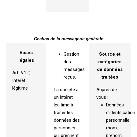
Gestion de la messagerie générale
Bases
Gestion
Source et
légales
des
catégories
messages
de données
Art. 6.1.f) :
reçus.
traitées
Intérêt
légitime
La société a
Auprès de
un intérêt
vous :
légitime à
Données
traiter les
d’identification
données des
personnelle
personnes
(nom,
qui prennent
prénom,