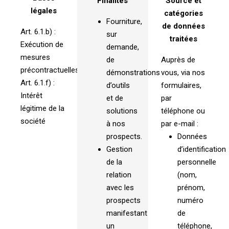
Finalités
Source et
légales
catégories
Fourniture,
de données
Art. 6.1.b) :
sur
traitées
Exécution de
demande,
mesures
de
Auprès de
précontractuelles
démonstrations
vous, via nos
Art. 6.1.f) :
d’outils
formulaires,
Intérêt
et de
par
légitime de la
solutions
téléphone ou
société
à nos
par e-mail :
prospects.
Données
Gestion
d’identification
de la
personnelle
relation
(nom,
avec les
prénom,
prospects
numéro
manifestant
de
un
téléphone,