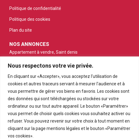
Politique de confidentialité
Politique des cookies
Plan du site
NOS ANNONCES
Appartement à vendre, Saint denis
Maison à vendre, Saint denis
Nous respectons votre vie privée.
Appartement à vendre, Saint gilles les bains
En cliquant sur «Accepter», vous acceptez l'utilisation de
cookies et autres traceurs servant à mesurer l'audience et à
Appartement à vendre, Saint pierre
vous permettre de gérer vos biens en favoris. Les cookies sont
Appartement à vendre, Le tampon
des données qui sont téléchargées ou stockées sur votre
ordinateur ou sur tout autre appareil. Le bouton «Paramétrer»
Terrain à vendre, Petite ile
vous permet de choisir quels cookies vous souhaitez activer ou
refuser. Vous pouvez revenir sur votre choix à tout moment en
cliquant sur la page mentions légales et le bouton «Paramétrer
vos cookies».