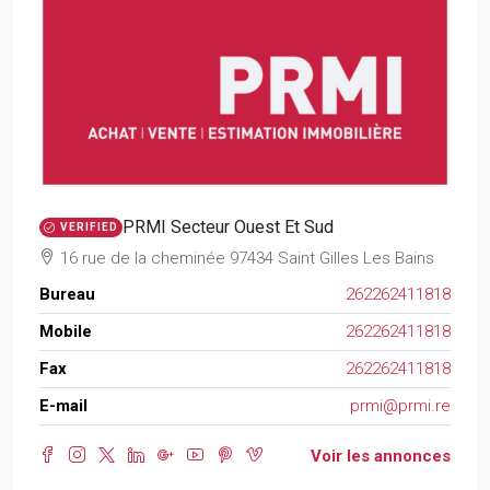
PRMI Secteur Ouest Et Sud
VERIFIED
16 rue de la cheminée 97434 Saint Gilles Les Bains
Bureau
262262411818
Mobile
262262411818
Fax
262262411818
E-mail
prmi@prmi.re
Voir les annonces