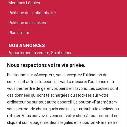
Mentions Légales
Politique de confidentialité
Politique des cookies
Plan du site
NOS ANNONCES
Appartement à vendre, Saint denis
Maison à vendre, Saint denis
Nous respectons votre vie privée.
Appartement à vendre, Saint gilles les bains
En cliquant sur «Accepter», vous acceptez l'utilisation de
cookies et autres traceurs servant à mesurer l'audience et à
Appartement à vendre, Saint pierre
vous permettre de gérer vos biens en favoris. Les cookies sont
Appartement à vendre, Le tampon
des données qui sont téléchargées ou stockées sur votre
ordinateur ou sur tout autre appareil. Le bouton «Paramétrer»
Terrain à vendre, Petite ile
vous permet de choisir quels cookies vous souhaitez activer ou
refuser. Vous pouvez revenir sur votre choix à tout moment en
cliquant sur la page mentions légales et le bouton «Paramétrer