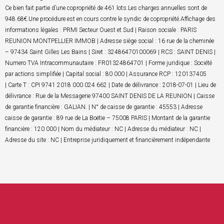
Ce bien fait partie d’une copropriété de 461 lots.Les charges annuelles sont de
948.68€.Une procédure est en cours contre le syndic de copropriété.Affichage des
informations légales : PRMI Secteur Ouest et Sud | Raison sociale : PARIS
REUNION MONTPELLIER IMMOB | Adresse siège social : 16 rue de la cheminée
– 97434 Saint Gilles Les Bains | Siret : 32486470100069 | RCS : SAINT DENIS |
Numero TVA Intracommunautaire : FR01324864701 | Forme juridique : Société
par actions simplifiée | Capital social : 80 000 | Assurance RCP : 120137405
| Carte T : CPI 9741 2018 000 024 662 | Date de délivrance : 2018-07-01 | Lieu de
délivrance : Rue de la Messagerie 97400 SAINT DENIS DE LA REUNION | Caisse
de garantie financière : GALIAN. | N° de caisse de garantie : 45553 | Adresse
caisse de garantie : 89 rue de La Boëtie – 75008 PARIS | Montant de la garantie
financière : 120 000 | Nom du médiateur : NC | Adresse du médiateur : NC |
Adresse du site : NC | Entreprise juridiquement et financièrement indépendante