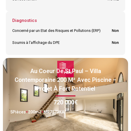
Diagnostics
Concerné par un Etat des Risques et Pollutions (ERP)
Non
Soumis à l'affichage du DPE
Non
Au Coeur De St Paul – Villa
Contemporaine 200 M² Avec Piscine –
Projet À Fort Potentiel
720 000€
5
Pièces
200
m2
MR7573KA