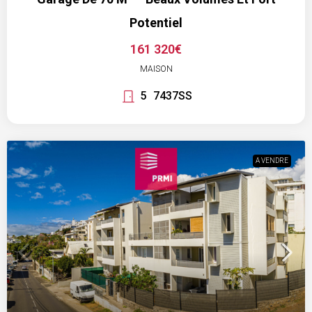
Potentiel
161 320€
MAISON
5
7437SS
A VENDRE