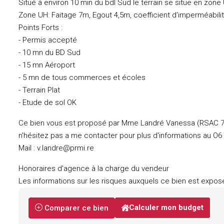
Situé à environ 10 min du bdl Sud le terrain se situe en zone
Zone UH: Faitage 7m, Egout 4,5m, coefficient d'imperméabil
Points Forts :
- Permis accepté
- 10 mn du BD Sud
- 15 mn Aéroport
- 5 mn de tous commerces et écoles
- Terrain Plat
- Etude de sol OK
Ce bien vous est proposé par Mme Landré Vanessa (RSAC 753 
n'hésitez pas a me contacter pour plus d'informations au O6
Mail : v.landre@prmi.re
Honoraires d'agence à la charge du vendeur
Les informations sur les risques auxquels ce bien est exposé
Calculer mon budget
Comparer ce bien