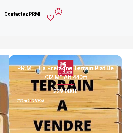
Contactez PRMI
P.R.M.I : La Bretagne Terrain Plat De
732 M² Alt 440m
229 000€
732
m2
7679VL