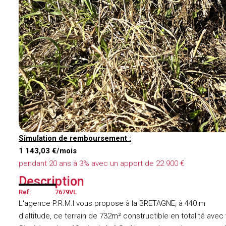
Simulation de remboursement :
1 143,03 €/mois
pendant 20 ans à 3% avec un apport de 22 900 €
Description
Ref:
7679VL
L'agence P.R.M.I vous propose à la BRETAGNE, à 440 m
d'altitude, ce terrain de 732m² constructible en totalité ave