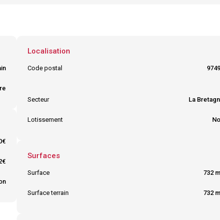
Localisation
in
Code postal
974
re
Ville
SAINT DEN
Secteur
La Bretag
Lotissement
No
0€
Surfaces
2€
Surface
732 
on
Surface terrain
732 