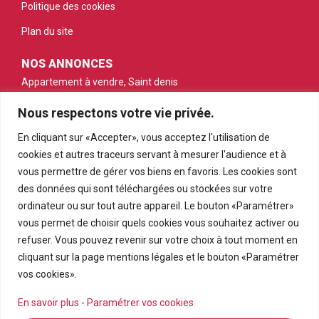
Politique des cookies
Plan du site
NOS ANNONCES
Appartement à vendre, Saint denis
Maison à vendre, Saint denis
Nous respectons votre vie privée.
Appartement à vendre, Saint gilles les bains
En cliquant sur «Accepter», vous acceptez l'utilisation de
cookies et autres traceurs servant à mesurer l'audience et à
Appartement à vendre, Saint pierre
vous permettre de gérer vos biens en favoris. Les cookies sont
Appartement à vendre, Le tampon
des données qui sont téléchargées ou stockées sur votre
ordinateur ou sur tout autre appareil. Le bouton «Paramétrer»
Terrain à vendre, Petite ile
vous permet de choisir quels cookies vous souhaitez activer ou
refuser. Vous pouvez revenir sur votre choix à tout moment en
cliquant sur la page mentions légales et le bouton «Paramétrer
vos cookies».
En savoir plus
-
Paramétrer vos cookies