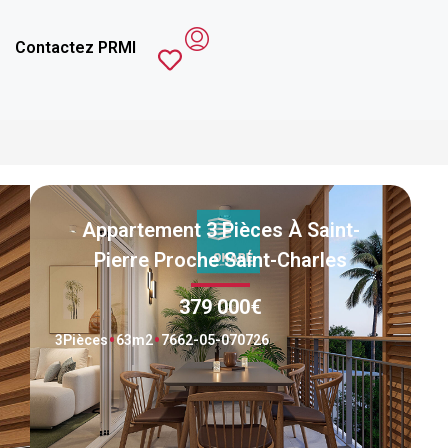
Contactez PRMI
Appartement 3 Pièces À Saint-
Pierre Proche Saint-Charles
379 000€
3
Pièces
63
m2
7662-05-070726