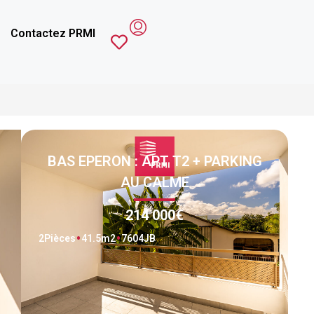
Contactez PRMI
BAS EPERON : APT T2 + PARKING
AU CALME
214 000€
2
Pièces
41.5
m2
7604JB