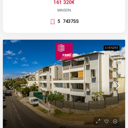
161 320€
MAISON
5
7437SS
A VENDRE