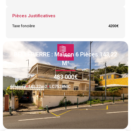
Pièces Justificatives
Taxe foncière
4200€
BELLEPIERRE : Maison 6 Pièces 143,22
M²
483 000€
6
Pièces
143.22
m2
LC7528NIC