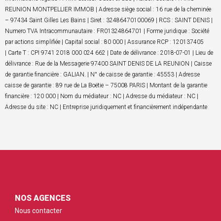
REUNION MONTPELLIER IMMOB | Adresse siège social : 16 rue de la cheminée
– 97434 Saint Gilles Les Bains | Siret : 32486470100069 | RCS : SAINT DENIS |
Numero TVA Intracommunautaire : FR01324864701 | Forme juridique : Société
par actions simplifiée | Capital social : 80 000 | Assurance RCP : 120137405
| Carte T : CPI 9741 2018 000 024 662 | Date de délivrance : 2018-07-01 | Lieu de
délivrance : Rue de la Messagerie 97400 SAINT DENIS DE LA REUNION | Caisse
de garantie financière : GALIAN. | N° de caisse de garantie : 45553 | Adresse
caisse de garantie : 89 rue de La Boëtie – 75008 PARIS | Montant de la garantie
financière : 120 000 | Nom du médiateur : NC | Adresse du médiateur : NC |
Adresse du site : NC | Entreprise juridiquement et financièrement indépendante
NOS AGENCES
Nous contacter