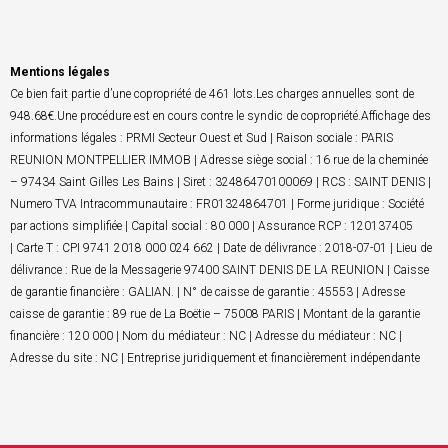
Mentions légales
Ce bien fait partie d’une copropriété de 461 lots.Les charges annuelles sont de
948.68€.Une procédure est en cours contre le syndic de copropriété.Affichage des
informations légales : PRMI Secteur Ouest et Sud | Raison sociale : PARIS
REUNION MONTPELLIER IMMOB | Adresse siège social : 16 rue de la cheminée
– 97434 Saint Gilles Les Bains | Siret : 32486470100069 | RCS : SAINT DENIS |
Numero TVA Intracommunautaire : FR01324864701 | Forme juridique : Société
par actions simplifiée | Capital social : 80 000 | Assurance RCP : 120137405
| Carte T : CPI 9741 2018 000 024 662 | Date de délivrance : 2018-07-01 | Lieu de
délivrance : Rue de la Messagerie 97400 SAINT DENIS DE LA REUNION | Caisse
de garantie financière : GALIAN. | N° de caisse de garantie : 45553 | Adresse
caisse de garantie : 89 rue de La Boëtie – 75008 PARIS | Montant de la garantie
financière : 120 000 | Nom du médiateur : NC | Adresse du médiateur : NC |
Adresse du site : NC | Entreprise juridiquement et financièrement indépendante