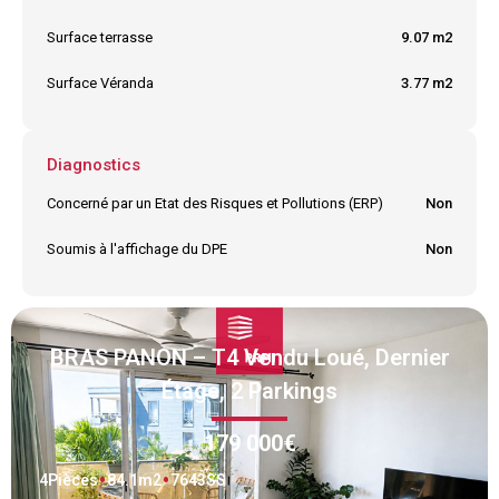
Surface terrasse
9.07 m2
Surface Véranda
3.77 m2
Diagnostics
Concerné par un Etat des Risques et Pollutions (ERP)
Non
Soumis à l'affichage du DPE
Non
BRAS PANON – T4 Vendu Loué, Dernier
Étage, 2 Parkings
179 000€
4
Pièces
84.1
m2
7643SS