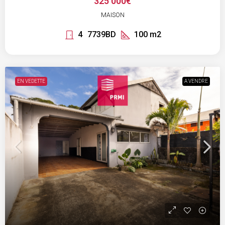
325 000€
MAISON
4
7739BD
100
m2
EN VEDETTE
A VENDRE