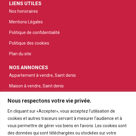
LIENS UTILES
Nos honoraires
Mentions Légales
Politique de confidentialité
Politique des cookies
Plan du site
NOS ANNONCES
Appartement à vendre, Saint denis
Maison à vendre, Saint denis
Appartement à vendre, Saint gilles les bains
Nous respectons votre vie privée.
Appartement à vendre, Saint pierre
En cliquant sur «Accepter», vous acceptez l'utilisation de
Appartement à vendre, Le tampon
cookies et autres traceurs servant à mesurer l'audience et à
vous permettre de gérer vos biens en favoris. Les cookies sont
Terrain à vendre, Petite ile
des données qui sont téléchargées ou stockées sur votre