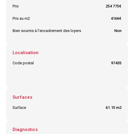
Prix
254 775€
Prix au m2
4166€
Bien soumis à l'encadrement des loyers
Non
Localisation
Code postal
97435
Ville
SAINT GILLES LES HAUTS
Surfaces
Surface
61.15 m2
Diagnostics