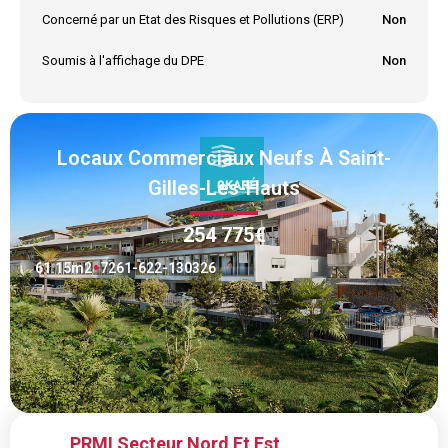
Concerné par un Etat des Risques et Pollutions (ERP)
Non
Soumis à l'affichage du DPE
Non
Locaux Commerciaux Neufs À Saint-
Gilles-Les-Hauts
254 775€
61.15
m2
7261-622-130326
PRMI Secteur Nord Et Est