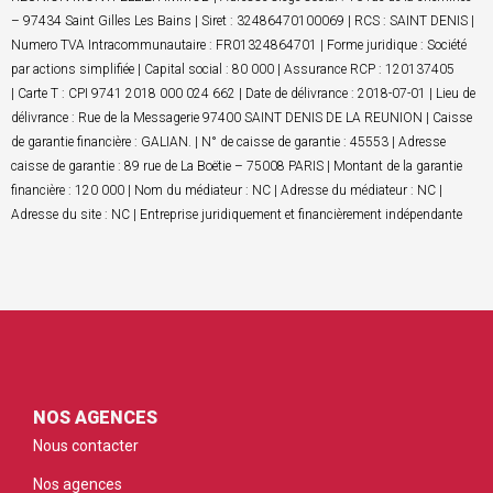
– 97434 Saint Gilles Les Bains | Siret : 32486470100069 | RCS : SAINT DENIS |
Numero TVA Intracommunautaire : FR01324864701 | Forme juridique : Société
par actions simplifiée | Capital social : 80 000 | Assurance RCP : 120137405
| Carte T : CPI 9741 2018 000 024 662 | Date de délivrance : 2018-07-01 | Lieu de
délivrance : Rue de la Messagerie 97400 SAINT DENIS DE LA REUNION | Caisse
de garantie financière : GALIAN. | N° de caisse de garantie : 45553 | Adresse
caisse de garantie : 89 rue de La Boëtie – 75008 PARIS | Montant de la garantie
financière : 120 000 | Nom du médiateur : NC | Adresse du médiateur : NC |
Adresse du site : NC | Entreprise juridiquement et financièrement indépendante
NOS AGENCES
Nous contacter
Nos agences