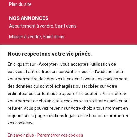
Plan du site
NOS ANNONCES
Appartement à vendre, Saint denis
Maison à vendre, Saint denis
Appartement à vendre, Saint gilles les bains
Nous respectons votre vie privée.
Appartement à vendre, Saint pierre
En cliquant sur «Accepter», vous acceptez l'utilisation de
Appartement à vendre, Le tampon
cookies et autres traceurs servant à mesurer l'audience et à
vous permettre de gérer vos biens en favoris. Les cookies sont
Terrain à vendre, Petite ile
des données qui sont téléchargées ou stockées sur votre
ordinateur ou sur tout autre appareil. Le bouton «Paramétrer»
vous permet de choisir quels cookies vous souhaitez activer ou
refuser. Vous pouvez revenir sur votre choix à tout moment en
cliquant sur la page mentions légales et le bouton «Paramétrer
vos cookies».
En savoir plus
-
Paramétrer vos cookies