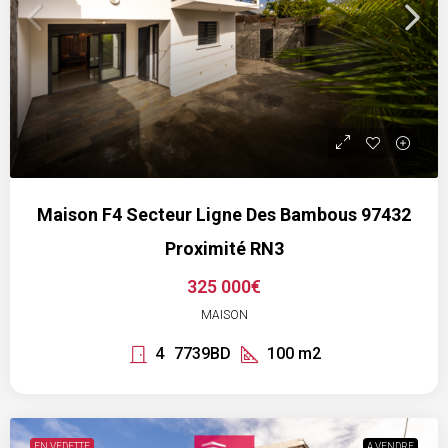
Maison F4 Secteur Ligne Des Bambous 97432
Proximité RN3
325 000€
MAISON
4
7739BD
100
m2
EN VEDETTE
A VENDRE