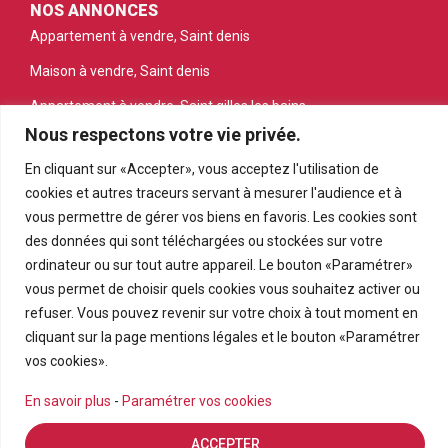
NOS ANNONCES
Appartement à vendre, Saint denis
Maison à vendre, Saint denis
Appartement à vendre, Saint gilles les bains
Nous respectons votre vie privée.
Appartement à vendre, Saint pierre
En cliquant sur «Accepter», vous acceptez l'utilisation de
Appartement à vendre, Le tampon
cookies et autres traceurs servant à mesurer l'audience et à
Terrain à vendre, Petite ile
vous permettre de gérer vos biens en favoris. Les cookies sont
des données qui sont téléchargées ou stockées sur votre
ordinateur ou sur tout autre appareil. Le bouton «Paramétrer»
vous permet de choisir quels cookies vous souhaitez activer ou
refuser. Vous pouvez revenir sur votre choix à tout moment en
cliquant sur la page mentions légales et le bouton «Paramétrer
vos cookies».
En savoir plus
-
Paramétrer vos cookies
© PRMI 2026
ACCEPTER
Réalisation
Agence ISCL