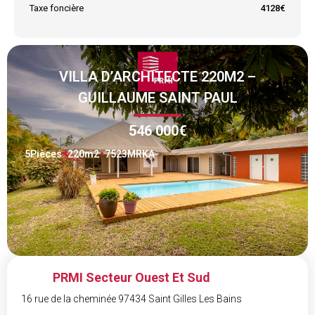
Taxe foncière
4128€
VILLA D’ARCHITECTE 220M2 –
GUILLAUME SAINT PAUL
546 000€
5
Pièces
220
m2
7523MRKA
PRMI Secteur Ouest Et Sud
16 rue de la cheminée 97434 Saint Gilles Les Bains