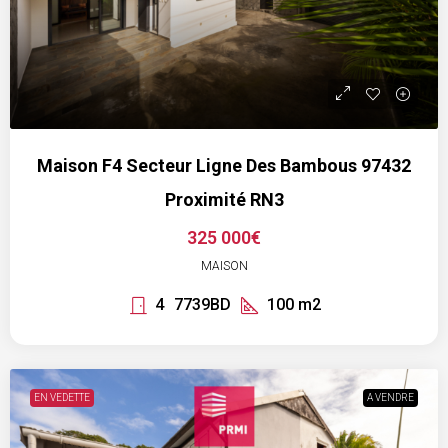
Maison F4 Secteur Ligne Des Bambous 97432
Proximité RN3
325 000€
MAISON
4
7739BD
100
m2
EN VEDETTE
A VENDRE