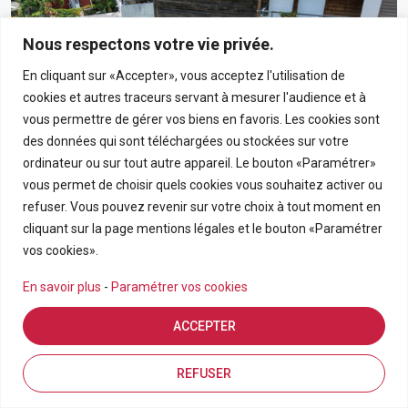
Nous respectons votre vie privée.
En cliquant sur «Accepter», vous acceptez l'utilisation de
cookies et autres traceurs servant à mesurer l'audience et à
vous permettre de gérer vos biens en favoris. Les cookies sont
des données qui sont téléchargées ou stockées sur votre
ordinateur ou sur tout autre appareil. Le bouton «Paramétrer»
vous permet de choisir quels cookies vous souhaitez activer ou
190 000€
refuser. Vous pouvez revenir sur votre choix à tout moment en
cliquant sur la page mentions légales et le bouton «Paramétrer
Appartement T3 En Rez-De-Chaussée Avec Grand
vos cookies».
Jardin Privatif Dans Résidence Calme À Bras-Panon
En savoir plus
-
Paramétrer vos cookies
BRAS PANON
ACCEPTER
APPARTEMENT
3
69.21
Estimation en ligne
FDA7569
Inscriptions
Vue de la carte
REFUSER
Pièces
m2
Référence