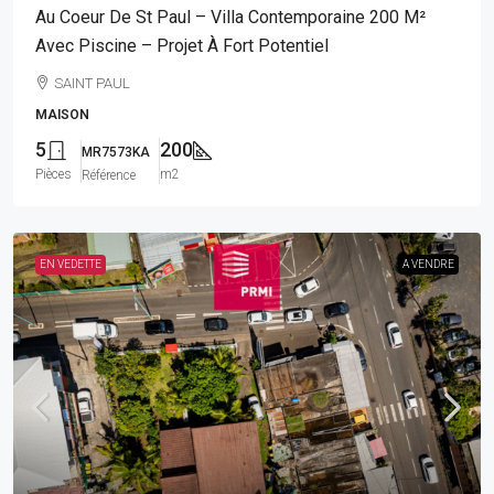
Au Coeur De St Paul – Villa Contemporaine 200 M²
Avec Piscine – Projet À Fort Potentiel
SAINT PAUL
MAISON
5
200
MR7573KA
Pièces
m2
Référence
EN VEDETTE
A VENDRE