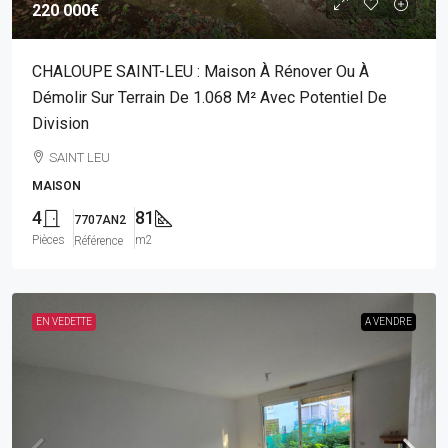
220 000€
CHALOUPE SAINT-LEU : Maison À Rénover Ou À
Démolir Sur Terrain De 1.068 M² Avec Potentiel De
Division
SAINT LEU
MAISON
4
81
7707AN2
Pièces
m2
Référence
EN VEDETTE
A VENDRE