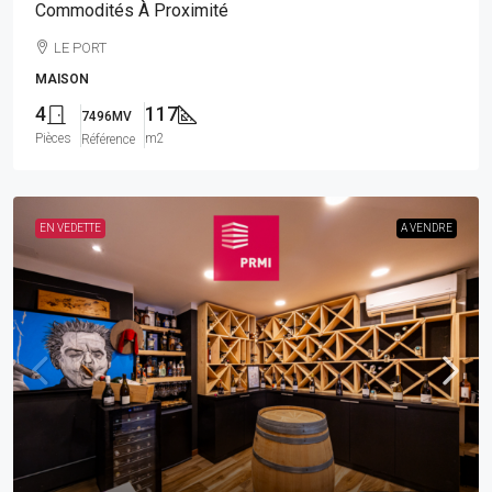
Commodités À Proximité
LE PORT
MAISON
4
117
7496MV
Pièces
m2
Référence
EN VEDETTE
A VENDRE