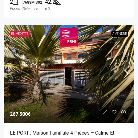
2
42.2
7688MIS02
Pièces
m2
Référence
EN VEDETTE
A VENDRE
267 500€
LE PORT : Maison Familiale 4 Pièces – Calme Et