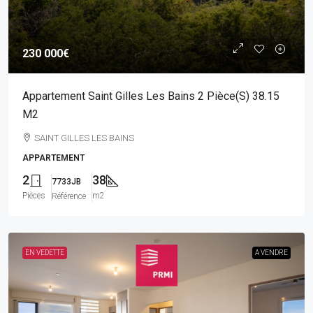
230 000€
Appartement Saint Gilles Les Bains 2 Pièce(s) 38.15
M2
SAINT GILLES LES BAINS
APPARTEMENT
2
38
7733JB
Pièces
m2
Référence
EN VEDETTE
A VENDRE