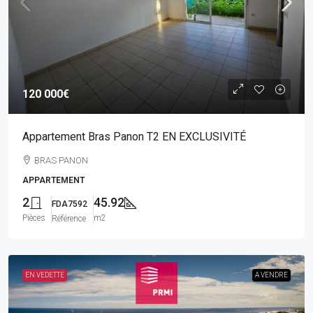
120 000€
Appartement Bras Panon T2 EN EXCLUSIVITÉ
BRAS PANON
APPARTEMENT
2
45.92
FDA7592
Pièces
m2
Référence
EN VEDETTE
A VENDRE