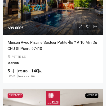
699 000€
Maison Avec Piscine Secteur Petite-Île ? À 10 Min Du
CHU St Pierre 97410
PETITE ILE
MAISON
5
140
7708BD
Pièces
m2
Référence
EN VEDETTE
A VENDRE