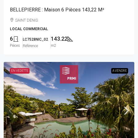
BELLEPIERRE : Maison 6 Pièces 143,22 M²
SAINT DENIS
LOCAL COMMERCIAL
6
143.22
LC7528NIC_02
Pièces
m2
Référence
EN VEDETTE
A VENDRE