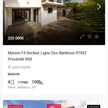
325 000€
Maison F4 Secteur Ligne Des Bambous 97432
Proximité RN3
SAINT PIERRE
MAISON
4
100
7739BD
Pièces
m2
Référence
EN VEDETTE
A VENDRE