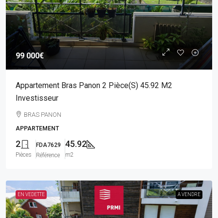
99 000€
Appartement Bras Panon 2 Pièce(s) 45.92 M2
Investisseur
BRAS PANON
APPARTEMENT
2
45.92
FDA7629
Pièces
m2
Référence
EN VEDETTE
A VENDRE