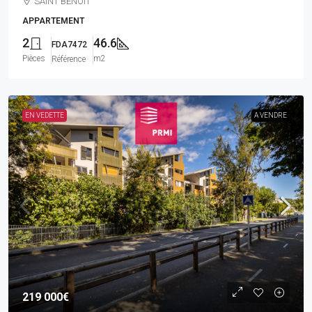
SAINT BENOIT
APPARTEMENT
2
46.6
FDA7472
Pièces
m2
Référence
EN VEDETTE
A VENDRE
219 000€