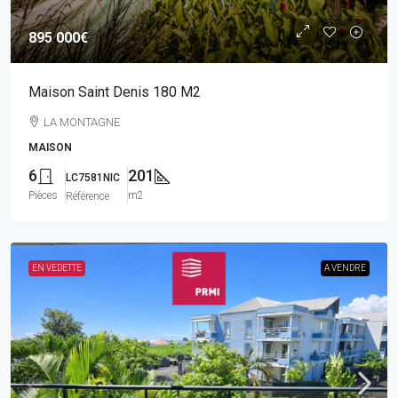
895 000€
Maison Saint Denis 180 M2
LA MONTAGNE
MAISON
6
201
LC7581NIC
Pièces
m2
Référence
EN VEDETTE
A VENDRE