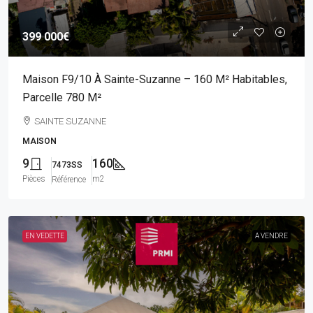
399 000€
Maison F9/10 À Sainte-Suzanne – 160 M² Habitables,
Parcelle 780 M²
SAINTE SUZANNE
MAISON
9
160
7473SS
Pièces
m2
Référence
EN VEDETTE
A VENDRE