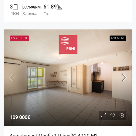
3
61.89
LC7698NM
Pièces
m2
Référence
EN VEDETTE
A VENDRE
109 000€
Appartement Moufia 1 Pièce(s) 42.20 M2