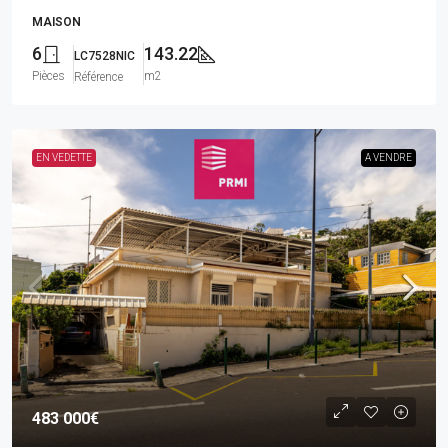
MAISON
6
143.22
LC7528NIC
Pièces
m2
Référence
EN VEDETTE
A VENDRE
483 000€