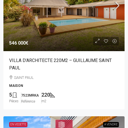
546 000€
VILLA D’ARCHITECTE 220M2 – GUILLAUME SAINT
PAUL
SAINT PAUL
MAISON
5
220
7523MRKA
Pièces
m2
Référence
EN VEDETTE
A VENDRE