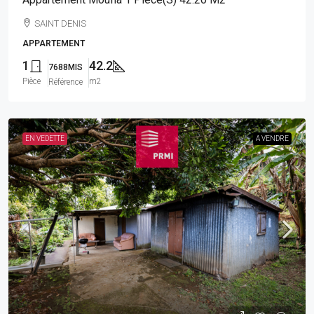
SAINT DENIS
APPARTEMENT
1
42.2
7688MIS
Pièce
m2
Référence
EN VEDETTE
A VENDRE