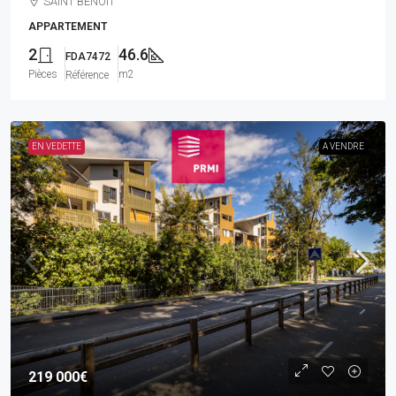
SAINT BENOIT
APPARTEMENT
2
46.6
FDA7472
Pièces
m2
Référence
EN VEDETTE
A VENDRE
219 000€