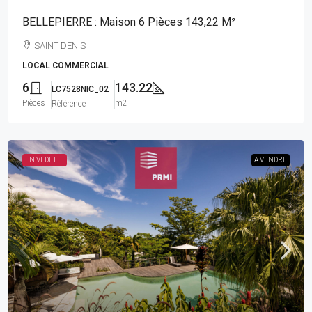
BELLEPIERRE : Maison 6 Pièces 143,22 M²
SAINT DENIS
LOCAL COMMERCIAL
6
143.22
LC7528NIC_02
Pièces
m2
Référence
EN VEDETTE
A VENDRE