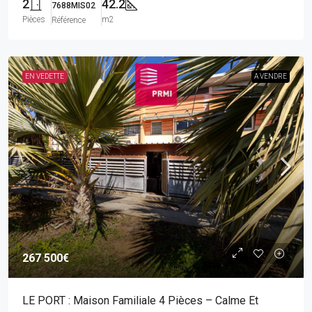
2
42.2
7688MIS02
Pièces
m2
Référence
EN VEDETTE
A VENDRE
267 500€
LE PORT : Maison Familiale 4 Pièces – Calme Et