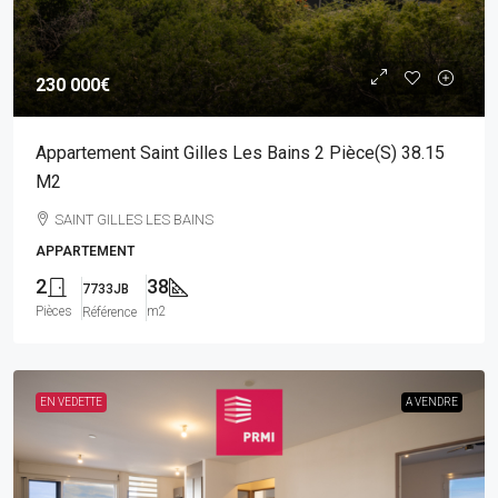
230 000€
Appartement Saint Gilles Les Bains 2 Pièce(s) 38.15
M2
SAINT GILLES LES BAINS
APPARTEMENT
2
38
7733JB
Pièces
m2
Référence
EN VEDETTE
A VENDRE