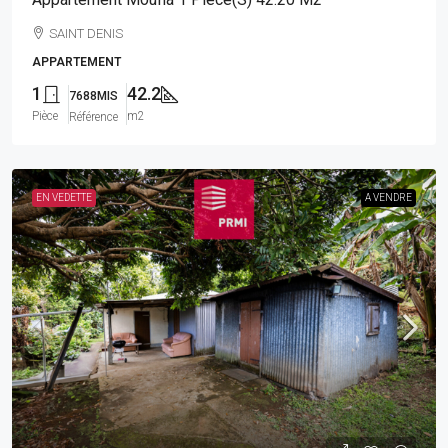
SAINT DENIS
APPARTEMENT
1
42.2
7688MIS
Pièce
m2
Référence
EN VEDETTE
A VENDRE