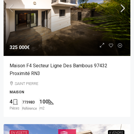
325 000€
Maison F4 Secteur Ligne Des Bambous 97432
Proximité RN3
SAINT PIERRE
MAISON
4
100
7739BD
Pièces
m2
Référence
EN VEDETTE
A VENDRE