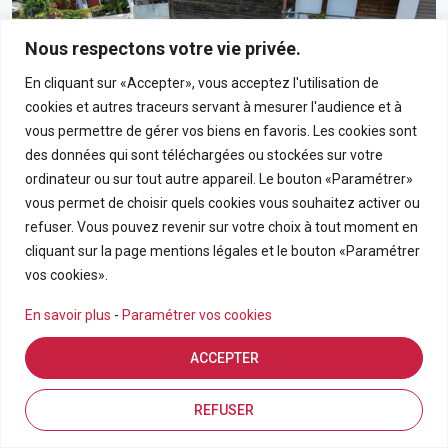
Nous respectons votre vie privée.
En cliquant sur «Accepter», vous acceptez l'utilisation de
cookies et autres traceurs servant à mesurer l'audience et à
vous permettre de gérer vos biens en favoris. Les cookies sont
des données qui sont téléchargées ou stockées sur votre
ordinateur ou sur tout autre appareil. Le bouton «Paramétrer»
vous permet de choisir quels cookies vous souhaitez activer ou
190 000€
refuser. Vous pouvez revenir sur votre choix à tout moment en
cliquant sur la page mentions légales et le bouton «Paramétrer
Appartement T3 En Rez-De-Chaussée Avec Grand
vos cookies».
Jardin Privatif Dans Résidence Calme À Bras-Panon
En savoir plus
-
Paramétrer vos cookies
BRAS PANON
ACCEPTER
APPARTEMENT
3
69.21
Estimation en ligne
FDA7569
Inscriptions
Vue de la carte
REFUSER
Pièces
m2
Référence