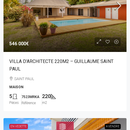
546 000€
VILLA D’ARCHITECTE 220M2 – GUILLAUME SAINT
PAUL
SAINT PAUL
MAISON
5
220
7523MRKA
Pièces
m2
Référence
EN VEDETTE
A VENDRE