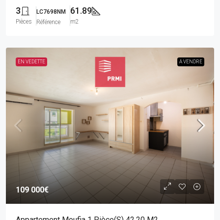
3
61.89
LC7698NM
Pièces
m2
Référence
EN VEDETTE
A VENDRE
109 000€
Appartement Moufia 1 Pièce(s) 42.20 M2