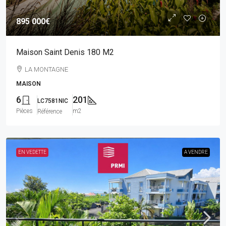
895 000€
Maison Saint Denis 180 M2
LA MONTAGNE
MAISON
6
201
LC7581NIC
Pièces
m2
Référence
EN VEDETTE
A VENDRE