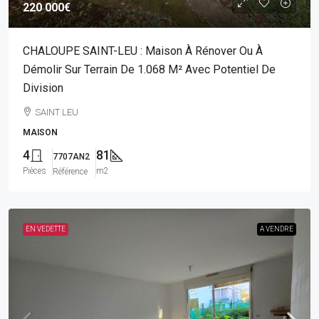
220 000€
CHALOUPE SAINT-LEU : Maison À Rénover Ou À
Démolir Sur Terrain De 1.068 M² Avec Potentiel De
Division
SAINT LEU
MAISON
4
81
7707AN2
Pièces
m2
Référence
EN VEDETTE
A VENDRE