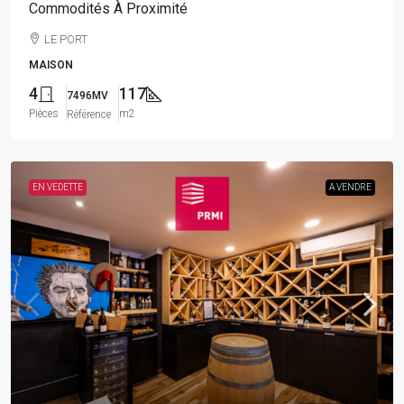
Commodités À Proximité
LE PORT
MAISON
4
117
7496MV
Pièces
m2
Référence
EN VEDETTE
A VENDRE