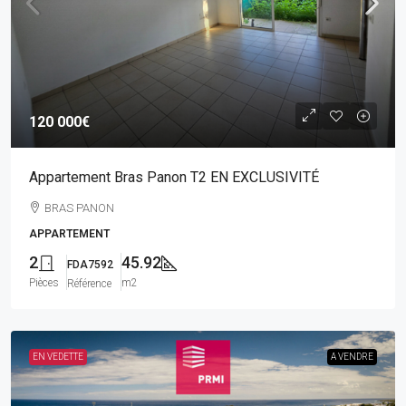
120 000€
Appartement Bras Panon T2 EN EXCLUSIVITÉ
BRAS PANON
APPARTEMENT
2
45.92
FDA7592
Pièces
m2
Référence
EN VEDETTE
A VENDRE