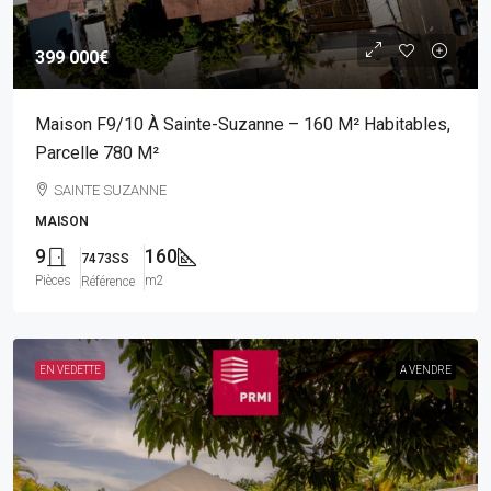
399 000€
Maison F9/10 À Sainte-Suzanne – 160 M² Habitables,
Parcelle 780 M²
SAINTE SUZANNE
MAISON
9
160
7473SS
Pièces
m2
Référence
EN VEDETTE
A VENDRE