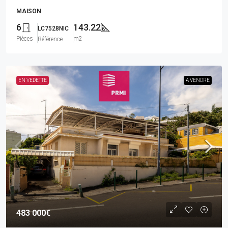
MAISON
6
143.22
LC7528NIC
Pièces
m2
Référence
EN VEDETTE
A VENDRE
483 000€