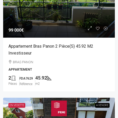
99 000€
Appartement Bras Panon 2 Pièce(s) 45.92 M2
Investisseur
BRAS PANON
APPARTEMENT
2
45.92
FDA7629
Pièces
m2
Référence
EN VEDETTE
A VENDRE