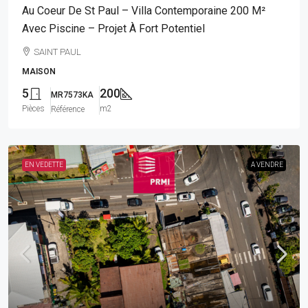
Au Coeur De St Paul – Villa Contemporaine 200 M²
Avec Piscine – Projet À Fort Potentiel
SAINT PAUL
MAISON
5
200
MR7573KA
Pièces
m2
Référence
EN VEDETTE
A VENDRE