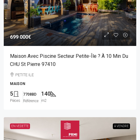
699 000€
Maison Avec Piscine Secteur Petite-Île ? À 10 Min Du
CHU St Pierre 97410
PETITE ILE
MAISON
5
140
7708BD
Pièces
m2
Référence
EN VEDETTE
A VENDRE