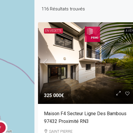
116
Résultats trouvés
EN VEDETTE
A VE
325 000€
Maison F4 Secteur Ligne Des Bambous
97432 Proximité RN3
7
SAINT PIERRE