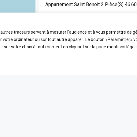
Appartement Saint Benoit 2 Pièce(s) 46.6
SAINT BENOIT
APPARTEMENT
t autres traceurs servant à mesurer l'audience et à vous permettre de gé
2
46.6
FDA7472
 votre ordinateur ou sur tout autre appareil. Le bouton «Paramétrer» v
Pièces
m2
Référence
r sur votre choix à tout moment en cliquant sur la page mentions légale
EN VEDETTE
A VE
ICES
LIENS UTILES
 ligne
Nos honoraires
PLEIN ÉCRAN
reetMap
contributors
t
Mentions Légales
s
Politique de confidentialité