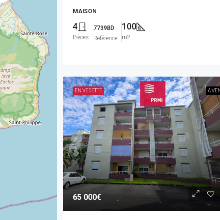
MAISON
4
100
7739BD
Pièces
m2
Référence
EN VEDETTE
A VE
65 000€