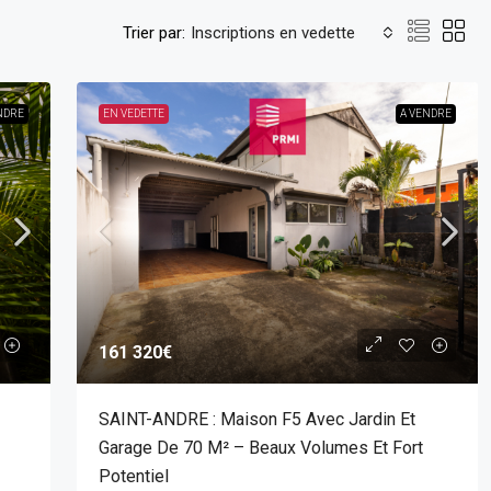
Trier par:
Inscriptions en vedette
NDRE
EN VEDETTE
A VENDRE
161 320€
SAINT-ANDRE : Maison F5 Avec Jardin Et
Garage De 70 M² – Beaux Volumes Et Fort
Potentiel