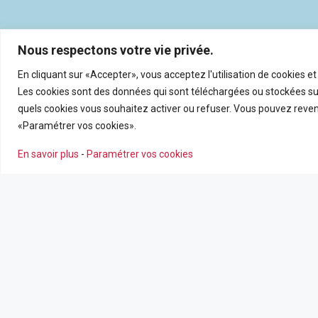
Nous respectons votre vie privée.
En cliquant sur «Accepter», vous acceptez l'utilisation de cookies e
Les cookies sont des données qui sont téléchargées ou stockées sur
quels cookies vous souhaitez activer ou refuser. Vous pouvez reveni
«Paramétrer vos cookies».
En savoir plus
-
Paramétrer vos cookies
NOS AGENCES
NOS SERV
Nous contacter
Estimation en
Leaflet
|
©
OpenSt
Nos agences
Recrutemen
Nos actualité