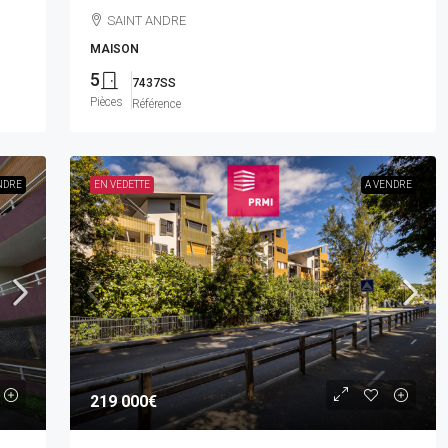
SAINT ANDRE
MAISON
5
7437SS
Pièces
Référence
NDRE
EN VEDETTE
A VENDRE
219 000€