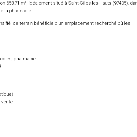
n 658,71 m², idéalement situé à Saint-Gilles-les-Hauts (97435), dan
de la pharmacie.
nsifié, ce terrain bénéficie d'un emplacement recherché où les
écoles, pharmacie
é
ptique)
 vente