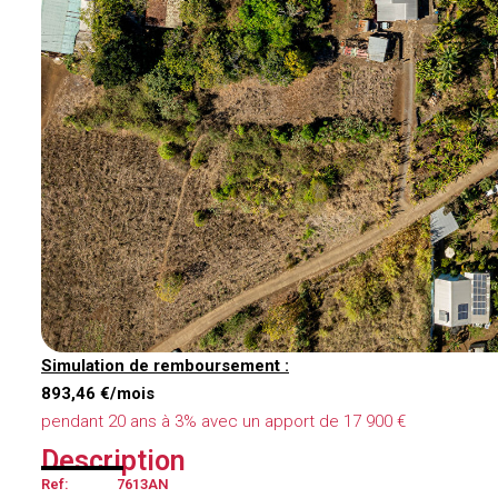
Simulation de remboursement :
893,46 €/mois
pendant 20 ans à 3% avec un apport de 17 900 €
Description
Ref:
7613AN