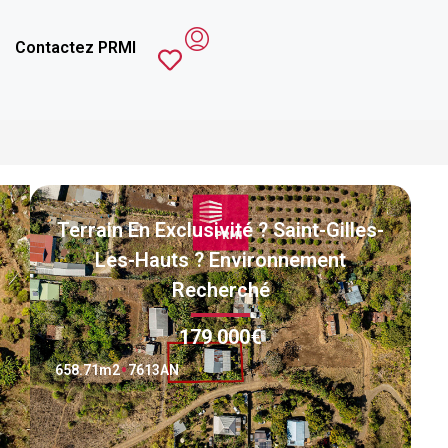
Contactez PRMI
Terrain En Exclusivité ? Saint-Gilles-
Les-Hauts ? Environnement
Recherché
179 000€
658.71
m2
7613AN