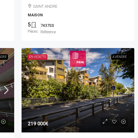
SAINT ANDRE
MAISON
5
7437SS
Pièces
Référence
NDRE
EN VEDETTE
A VENDRE
219 000€