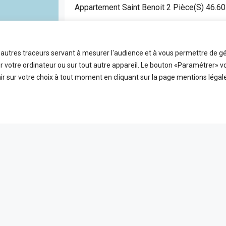
Appartement Saint Benoit 2 Pièce(s) 46.6
SAINT BENOIT
APPARTEMENT
t autres traceurs servant à mesurer l'audience et à vous permettre de gé
2
46.6
FDA7472
 votre ordinateur ou sur tout autre appareil. Le bouton «Paramétrer» v
Pièces
m2
Référence
r sur votre choix à tout moment en cliquant sur la page mentions légale
EN VEDETTE
A VE
ICES
LIENS UTILES
 ligne
Nos honoraires
PLEIN ÉCRAN
reetMap
contributors
t
Mentions Légales
s
Politique de confidentialité