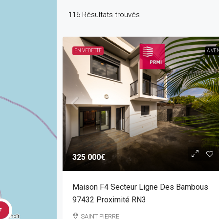
116
Résultats trouvés
EN VEDETTE
A VE
325 000€
Maison F4 Secteur Ligne Des Bambous
97432 Proximité RN3
7
SAINT PIERRE