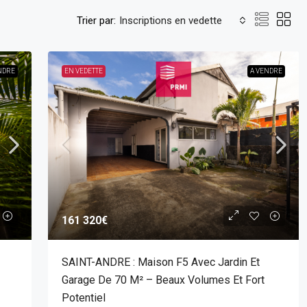
Trier par:
Inscriptions en vedette
NDRE
EN VEDETTE
A VENDRE
161 320€
SAINT-ANDRE : Maison F5 Avec Jardin Et
Garage De 70 M² – Beaux Volumes Et Fort
Potentiel