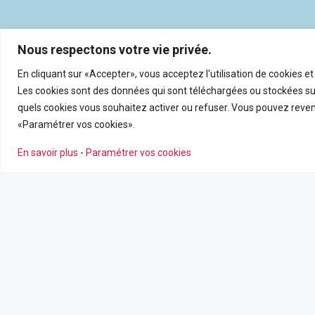
Nous respectons votre vie privée.
En cliquant sur «Accepter», vous acceptez l'utilisation de cookies e
Les cookies sont des données qui sont téléchargées ou stockées sur
quels cookies vous souhaitez activer ou refuser. Vous pouvez reveni
«Paramétrer vos cookies».
En savoir plus
-
Paramétrer vos cookies
NOS AGENCES
NOS SERV
Nous contacter
Estimation en
Leaflet
|
©
OpenSt
Nos agences
Recrutemen
Nos actualité