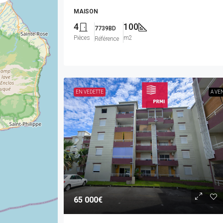
MAISON
4
100
7739BD
Pièces
m2
Référence
EN VEDETTE
A VE
65 000€