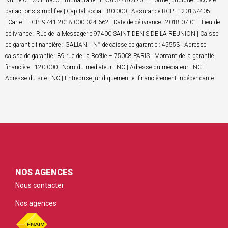
Numero TVA Intracommunautaire : FR01324864701 | Forme juridique : Société
par actions simplifiée | Capital social : 80 000 | Assurance RCP : 120137405
| Carte T : CPI 9741 2018 000 024 662 | Date de délivrance : 2018-07-01 | Lieu de
délivrance : Rue de la Messagerie 97400 SAINT DENIS DE LA REUNION | Caisse
de garantie financière : GALIAN. | N° de caisse de garantie : 45553 | Adresse
caisse de garantie : 89 rue de La Boëtie – 75008 PARIS | Montant de la garantie
financière : 120 000 | Nom du médiateur : NC | Adresse du médiateur : NC |
Adresse du site : NC | Entreprise juridiquement et financièrement indépendante
NOS AGENCES
Nous contacter
Nos agences