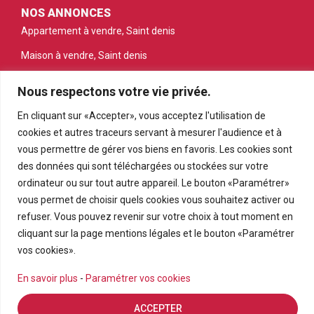
NOS ANNONCES
Appartement à vendre, Saint denis
Maison à vendre, Saint denis
Appartement à vendre, Saint gilles les bains
Nous respectons votre vie privée.
Appartement à vendre, Saint pierre
En cliquant sur «Accepter», vous acceptez l'utilisation de
Appartement à vendre, Le tampon
cookies et autres traceurs servant à mesurer l'audience et à
vous permettre de gérer vos biens en favoris. Les cookies sont
Terrain à vendre, Petite ile
des données qui sont téléchargées ou stockées sur votre
ordinateur ou sur tout autre appareil. Le bouton «Paramétrer»
vous permet de choisir quels cookies vous souhaitez activer ou
refuser. Vous pouvez revenir sur votre choix à tout moment en
cliquant sur la page mentions légales et le bouton «Paramétrer
vos cookies».
En savoir plus
-
Paramétrer vos cookies
© PRMI 2026
ACCEPTER