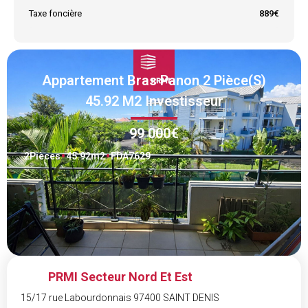
Taxe foncière
889€
Appartement Bras Panon 2 Pièce(s)
45.92 M2 Investisseur
99 000€
2
Pièces
45.92
m2
FDA7629
PRMI Secteur Nord Et Est
15/17 rue Labourdonnais 97400 SAINT DENIS