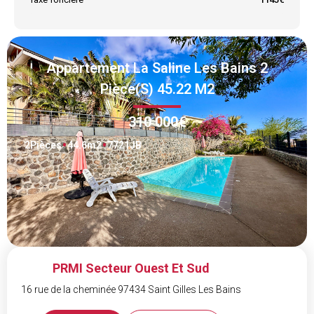
Appartement La Saline Les Bains 2
Pièce(s) 45.22 M2
310 000€
2
Pièces
44.6
m2
7721JB
PRMI Secteur Ouest Et Sud
16 rue de la cheminée 97434 Saint Gilles Les Bains