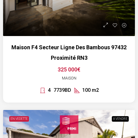
Maison F4 Secteur Ligne Des Bambous 97432
Proximité RN3
325 000€
MAISON
4
7739BD
100
m2
EN VEDETTE
A VENDRE