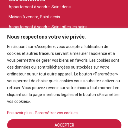
Appartement à vendre, Saint denis
Maison à vendre, Saint denis
Appartement à vendre, Saint gilles les bains
Nous respectons votre vie privée.
Appartement à vendre, Saint pierre
En cliquant sur «Accepter», vous acceptez l'utilisation de
Appartement à vendre, Le tampon
cookies et autres traceurs servant à mesurer l'audience et à
Terrain à vendre, Petite ile
vous permettre de gérer vos biens en favoris. Les cookies sont
des données qui sont téléchargées ou stockées sur votre
ordinateur ou sur tout autre appareil. Le bouton «Paramétrer»
vous permet de choisir quels cookies vous souhaitez activer ou
refuser. Vous pouvez revenir sur votre choix à tout moment en
cliquant sur la page mentions légales et le bouton «Paramétrer
vos cookies».
En savoir plus
-
Paramétrer vos cookies
© PRMI 2026
Réalisation
Agence ISCL
ACCEPTER