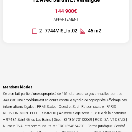
144 900€
APPARTEMENT
2
7744MIS_lot02
46
m2
Mentions légales
Ce bien fait partie d’une copropriété de 461 lots.Les charges annuelles sont de
948.68€.Une procédure est en cours contre le syndic de copropriété.Affichage des
informations légales : PRMI Secteur Ouest et Sud | Raison sociale : PARIS
REUNION MONTPELLIER IMMOB | Adresse siège social : 16 rue de la cheminée
– 97434 Saint Gilles Les Bains | Siret : 32486470100069 | RCS : SAINT DENIS |
Numero TVA Intracommunautaire : FR01324864701 | Forme juridique : Société