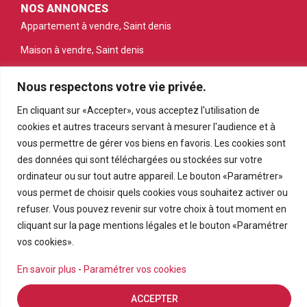
NOS ANNONCES
Appartement à vendre, Saint denis
Maison à vendre, Saint denis
Appartement à vendre, Saint gilles les bains
Nous respectons votre vie privée.
Appartement à vendre, Saint pierre
En cliquant sur «Accepter», vous acceptez l'utilisation de
Appartement à vendre, Le tampon
cookies et autres traceurs servant à mesurer l'audience et à
vous permettre de gérer vos biens en favoris. Les cookies sont
Terrain à vendre, Petite ile
des données qui sont téléchargées ou stockées sur votre
ordinateur ou sur tout autre appareil. Le bouton «Paramétrer»
vous permet de choisir quels cookies vous souhaitez activer ou
refuser. Vous pouvez revenir sur votre choix à tout moment en
cliquant sur la page mentions légales et le bouton «Paramétrer
vos cookies».
En savoir plus
-
Paramétrer vos cookies
© PRMI 2026
ACCEPTER
Réalisation
Agence ISCL