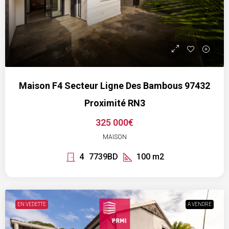
Maison F4 Secteur Ligne Des Bambous 97432
Proximité RN3
325 000€
MAISON
4
7739BD
100
m2
EN VEDETTE
A VENDRE