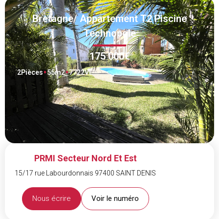
Bretagne/ Appartement T2 Piscine
Technopole
175 000€
2
Pièces
55
m2
7722VL
PRMI Secteur Nord Et Est
15/17 rue Labourdonnais 97400 SAINT DENIS
Nous écrire
Voir le numéro