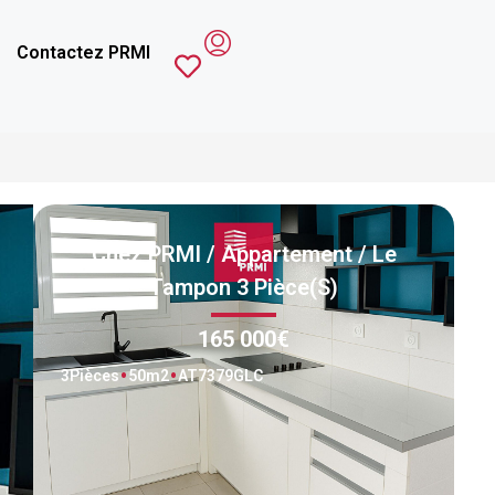
Contactez PRMI
Chez PRMI / Appartement / Le
Tampon 3 Pièce(s)
165 000€
3
Pièces
50
m2
AT7379GLC